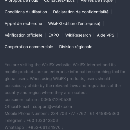
À propos de nous
|
Contactez-nous
|
Alertes de risque
|
Conditions d'utilisation
|
Déclaration de confidentialité
|
Appel de recherche
|
WikiFX(Edition d'entreprise)
|
Vérification officielle
|
EXPO
|
WikiResearch
|
Aide VPS
|
Coopération commerciale
|
Division régionale
You are visiting the WikiFX website. WikiFX Internet and its
mobile products are an enterprise information searching tool for
global users. When using WikiFX products, users should
consciously abide by the relevant laws and regulations of the
country and region where they are located.
consumer hotline：006531290538
Official Email：support@wikifx.com；
Mobile Phone Number：234 706 777 7762；61 449895363
Telegram：+60 103342306
Whatsapp：+852-6613 1970；