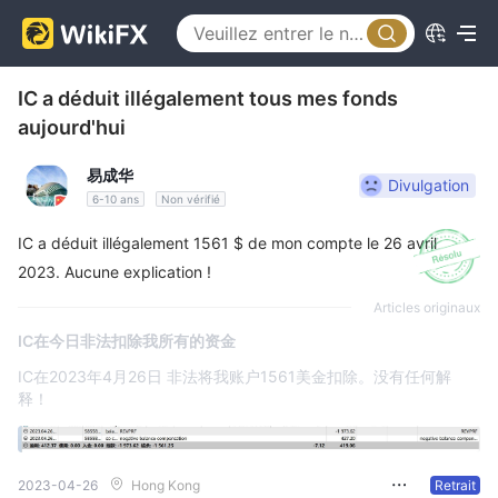
IC a déduit illégalement tous mes fonds
aujourd'hui
易成华
Divulgation
6-10 ans
Non vérifié
IC a déduit illégalement 1561 $ de mon compte le 26 avril
2023. Aucune explication !
Articles originaux
IC在今日非法扣除我所有的资金
IC在2023年4月26日 非法将我账户1561美金扣除。没有任何解
释！
2023-04-26
Hong Kong
Retrait