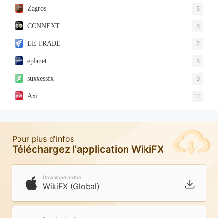
Zagros
5
CONNEXT
6
EE TRADE
7
eplanet
8
suxxessfx
9
Axi
10
Pour plus d'infos
Téléchargez l'application WikiFX
Download on the
WikiFX (Global)