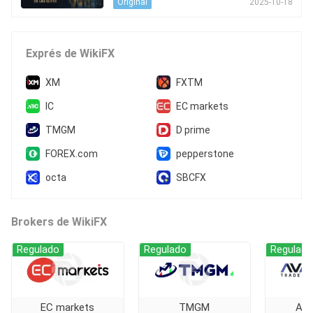
2025-10-18
Original
Exprés de WikiFX
XM
FXTM
IC
EC markets
TMGM
D prime
FOREX.com
pepperstone
octa
SBCFX
Brokers de WikiFX
Regulado
Regulado
Regulado
EC markets
TMGM
AV