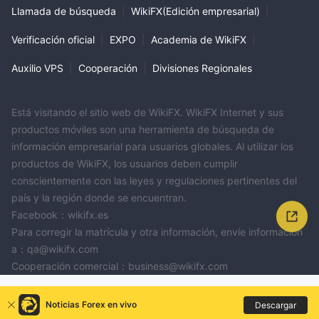
Llamada de búsqueda
|
WikiFX(Edición empresarial)
|
Verificación oficial
|
EXPO
|
Academia de WikiFX
|
Auxilio VPS
|
Cooperación
|
Divisiones Regionales
Está visitando el sitio web de WikiFX. WikiFX Internet y sus
productos móviles son una herramienta de búsqueda de
información empresarial para usuarios globales. Al utilizar los
productos de WikiFX, los usuarios deben cumplir
conscientemente con las leyes y regulaciones pertinentes del
país y la región donde se encuentran.
Facebook：wikifx.es
Para corregir la matrícula y otra información, envíe información
a：qa@wikifx.com
Cooperación comercial：business@wikifx.com
Noticias Forex en vivo
Descargar