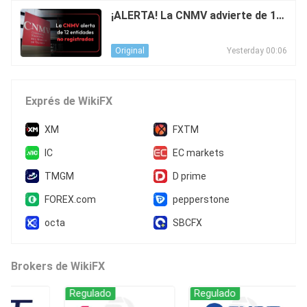
¡ALERTA! La CNMV advierte de 12
entidades no registradas
Yesterday 00:06
Original
Exprés de WikiFX
XM
FXTM
IC
EC markets
TMGM
D prime
FOREX.com
pepperstone
octa
SBCFX
Brokers de WikiFX
Regulado
Regulado
Denuncias conce