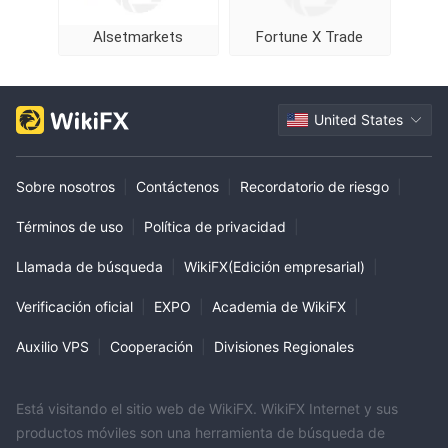
Alsetmarkets
Fortune X Trade
United States
Sobre nosotros
|
Contáctenos
|
Recordatorio de riesgo
|
Términos de uso
|
Política de privacidad
|
Llamada de búsqueda
|
WikiFX(Edición empresarial)
|
Verificación oficial
|
EXPO
|
Academia de WikiFX
|
Auxilio VPS
|
Cooperación
|
Divisiones Regionales
Está visitando el sitio web de WikiFX. WikiFX Internet y sus
productos móviles son una herramienta de búsqueda de