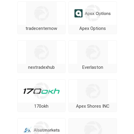
tradecenternow
Apex Options
nextradexhub
Everlaston
170okh
Apex Shores INC