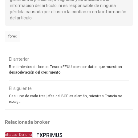
información del artículo, ni es responsable de ninguna
pérdida causada por el uso o la confianza en la información
del artículo.
forex
El anterior
Rendimientos de bonos Tesoro EEUU caen por datos que muestran
desaceleración del crecimiento
El siguiente
Casi uno de cada tres jefes del BCE es alemán, mientras Francia se
rezaga
Relacionada broker
FXPRIMUS
centradas
Denuncias concentradas