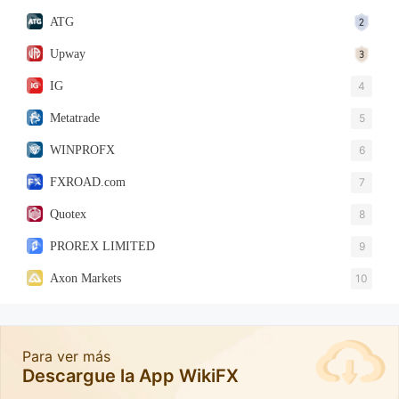
ATG
Upway
IG
4
Metatrade
5
WINPROFX
6
FXROAD.com
7
Quotex
8
PROREX LIMITED
9
Axon Markets
10
Para ver más
Descargue la App WikiFX