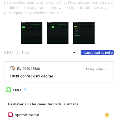
had violated their rules, alleging that I had abused bonuses. Bu
t I didn't make any trades. And when I tried to withdraw my ca
pital again, they wouldn't return it.
05-31
Brasil
Incapacidad de retiro
FX1012046589
El siguiente
FXNX confiscó mi capital.
FXNX
La mayoría de los comentarios de la semana
squaredfinancial