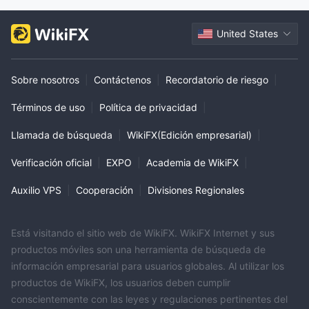
United States
Sobre nosotros
|
Contáctenos
|
Recordatorio de riesgo
|
Términos de uso
|
Política de privacidad
|
Llamada de búsqueda
|
WikiFX(Edición empresarial)
|
Verificación oficial
|
EXPO
|
Academia de WikiFX
|
Auxilio VPS
|
Cooperación
|
Divisiones Regionales
Está visitando el sitio web de WikiFX. WikiFX Internet y sus
productos móviles son una herramienta de búsqueda de
información empresarial para usuarios globales. Al utilizar los
productos de WikiFX, los usuarios deben cumplir
conscientemente con las leyes y regulaciones pertinentes del