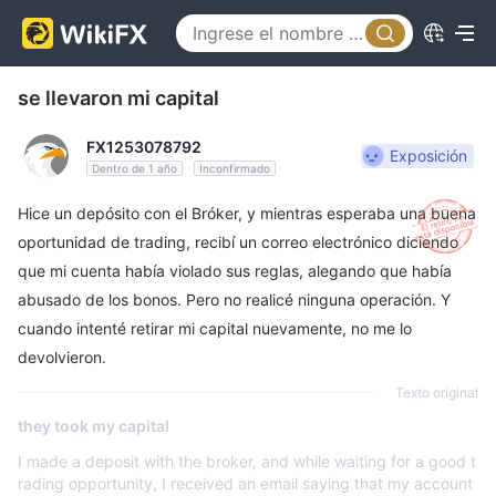
se llevaron mi capital
FX1253078792
Exposición
Dentro de 1 año
Inconfirmado
Hice un depósito con el Bróker, y mientras esperaba una buena
oportunidad de trading, recibí un correo electrónico diciendo
que mi cuenta había violado sus reglas, alegando que había
abusado de los bonos. Pero no realicé ninguna operación. Y
cuando intenté retirar mi capital nuevamente, no me lo
devolvieron.
Texto original
they took my capital
I made a deposit with the broker, and while waiting for a good t
rading opportunity, I received an email saying that my account