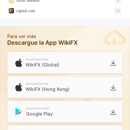
Axon Markets
9
capital.com
10
Para ver más
Descargue la App WikiFX
Download on the
WikiFX (Global)
Download on the
WikiFX (Hong Kong)
Download on the
Google Play