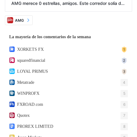
AMG merece 0 estrellas, amigos. Este corredor solía def
raudarme mucho. Empecé con $200 pero fracasé en inv
ertir en petróleo pronto debido a los diferenciales extrem
adamente altos. AMG me instó a depositar más, y puse
otros $ 500, sigo perdiendo... Lo más irritante es que m
AMG
e pidieron que pagara tarifas de salida adicionales si cie
rro mi cuenta. Pagué otros $ 300 y finalmente dejé a est
e odioso corredor.
La mayoría de los comentarios de la semana
XORKETS FX
squaredfinancial
LOYAL PRIMUS
Metatrade
4
WINPROFX
5
FXROAD.com
6
Quotex
7
PROREX LIMITED
8