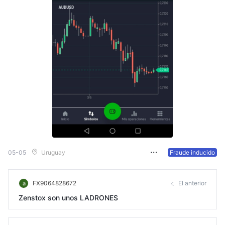
05-05
Uruguay
Fraude inducido
FX9064828672
El anterior
Zenstox son unos LADRONES