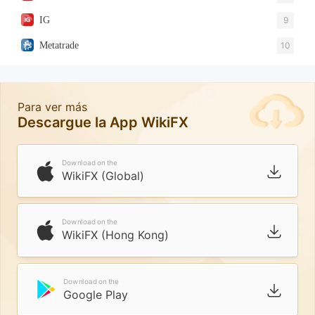
IG
9
Metatrade
10
Para ver más
Descargue la App WikiFX
Download on the
WikiFX (Global)
Download on the
WikiFX (Hong Kong)
Download on the
Google Play