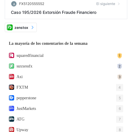
FX5120555552
El siguiente
Caso 195/2026 Extorsión Fraude Financiero
zenstox
La mayoría de los comentarios de la semana
squaredfinancial
suxxessfx
Axi
FXTM
4
pepperstone
5
JustMarkets
6
ATG
7
Upway
8