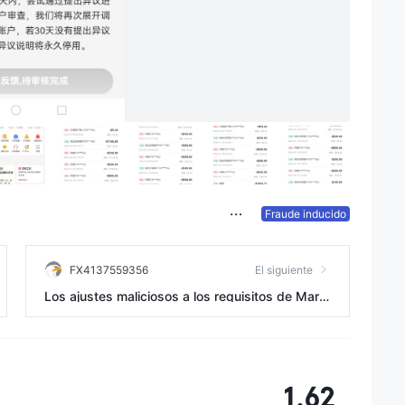
Fraude inducido
FX4137559356
El siguiente
Los ajustes maliciosos a los requisitos de Marg
en por la plataforma fraudulenta provocaron la li
quidación forzada de mi cuenta.
1.62