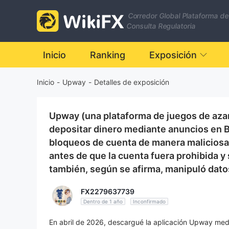
Corredor Global Plataforma de
Consulta Regulatoria
Inicio
Ranking
Exposición
Inicio
-
Upway
-
Detalles de exposición
Upway (una plataforma de juegos de azar 
depositar dinero mediante anuncios en B
bloqueos de cuenta de manera maliciosa
antes de que la cuenta fuera prohibida y 
también, según se afirma, manipuló dato
FX2279637739
Dentro de 1 año
Inconfirmado
En abril de 2026, descargué la aplicación Upway medi