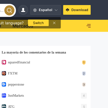
Español
Download
ult language?
Switch
O
Mercados
La mayoría de los comentarios de la semana
squaredfinancial
FXTM
pepperstone
JustMarkets
4
ATG
5