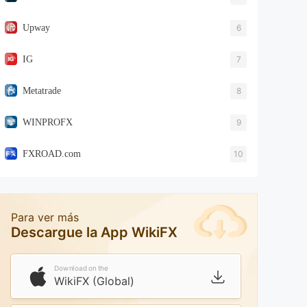
Upway
6
IG
7
Metatrade
8
WINPROFX
9
FXROAD.com
10
Para ver más
Descargue la App WikiFX
Download on the
WikiFX (Global)