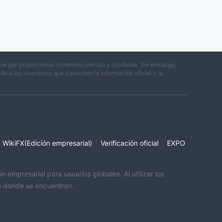
se por proporcionar contenido preciso y confiable. Sin embargo,
 a los inversores que consulten la información oficial y la
|
|
WikiFX(Edición empresarial)
Verificación oficial
EXPO
empresarial para usuarios globales. Al utilizar los
ón donde se encuentran.