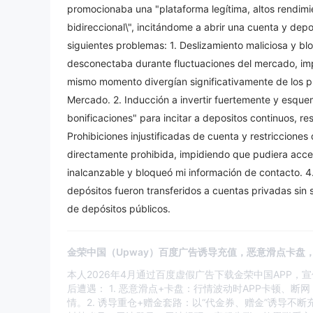
promocionaba una "plataforma legítima, altos rendimi
bidireccional\", incitándome a abrir una cuenta y dep
siguientes problemas: 1. Deslizamiento maliciosa y bl
desconectaba durante fluctuaciones del mercado, impo
mismo momento divergían significativamente de los pr
Mercado. 2. Inducción a invertir fuertemente y esquem
bonificaciones" para incitar a depositos continuos, 
Prohibiciones injustificadas de cuenta y restricciones
directamente prohibida, impidiendo que pudiera acceder
inalcanzable y bloqueó mi información de contacto. 4
depósitos fueron transferidos a cuentas privadas sin
de depósitos públicos.
金荣中国（Upway）百度广告诱导充值，恶意滑点卡盘
本人2026年4月通过百度虚假广告下载金荣中国APP，
后遭遇： 1. 恶意滑点+卡盘：行情波动时APP卡顿、
情。 ​ 2. 诱导重仓+赠金套路：以“代金券、赠金”诱导不断