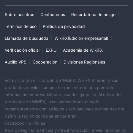
Sobre nosotros
|
Contáctenos
|
Recordatorio de riesgo
|
Términos de uso
|
Política de privacidad
|
Llamada de búsqueda
|
WikiFX(Edición empresarial)
|
Verificación oficial
|
EXPO
|
Academia de WikiFX
|
Auxilio VPS
|
Cooperación
|
Divisiones Regionales
Está visitando el sitio web de WikiFX. WikiFX Internet y sus
productos móviles son una herramienta de búsqueda de
información empresarial para usuarios globales. Al utilizar los
productos de WikiFX, los usuarios deben cumplir
conscientemente con las leyes y regulaciones pertinentes del
país y la región donde se encuentran.
Facebook：wikifx.es
Para corregir la matrícula y otra información, envíe información