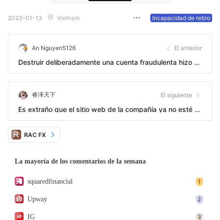
2023-01-13
Vietnam
Incapacidad de retiro
An Nguyen5126
El anterior
Destruir deliberadamente una cuenta fraudulenta hizo q
ue no podamos retirar dinero
睿泽天下
El siguiente
Es extraño que el sitio web de la compañía ya no esté a
bierto, pero no he visto reseñas de usuarios relevantes
en Internet, así que no sé qué pasó.
RAC FX
La mayoría de los comentarios de la semana
squaredfinancial
Upway
IG