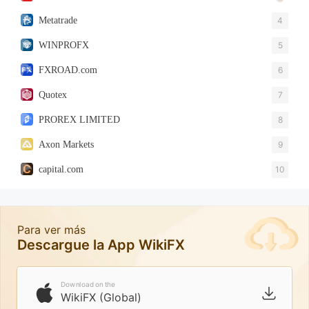
Metatrade
4
WINPROFX
5
FXROAD.com
6
Quotex
7
PROREX LIMITED
8
Axon Markets
9
capital.com
10
Para ver más
Descargue la App WikiFX
Download on the
WikiFX (Global)