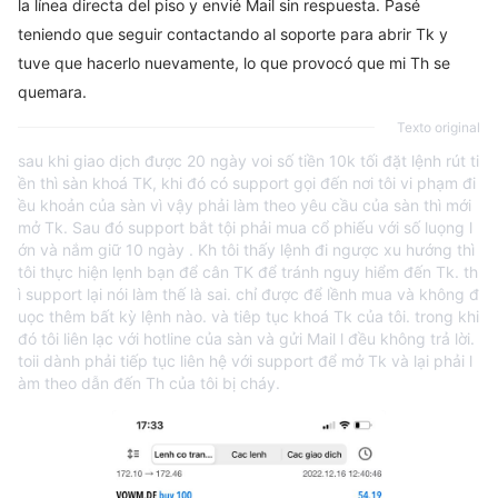
la línea directa del piso y envié Mail sin respuesta. Pasé
teniendo que seguir contactando al soporte para abrir Tk y
tuve que hacerlo nuevamente, lo que provocó que mi Th se
quemara.
Texto original
sau khi giao dịch được 20 ngày voi số tiền 10k tối đặt lệnh rút ti
ền thì sàn khoá TK, khi đó có support gọi đến nơi tôi vi phạm đi
ều khoản của sàn vì vậy phải làm theo yêu cầu của sàn thì mới
mở Tk. Sau đó support bắt tội phải mua cổ phiếu với số luọng l
ớn và nắm giữ 10 ngày . Kh tôi thấy lệnh đi ngược xu hướng thì
tôi thực hiện lẹnh bạn để cân TK để tránh nguy hiểm đến Tk. th
ì support lại nói làm thế là sai. chỉ được để lềnh mua và không đ
uọc thêm bất kỳ lệnh nào. và tiêp tục khoá Tk của tôi. trong khi
đó tôi liên lạc với hotline của sàn và gửi Mail l đều không trả lời.
toii dành phải tiếp tục liên hệ với support để mở Tk và lại phải l
àm theo dẫn đến Th của tôi bị cháy.