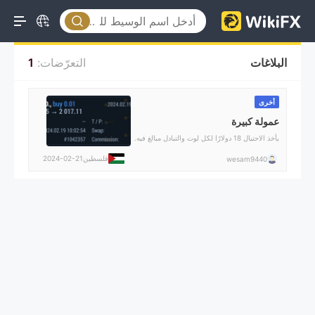
البلاغات
التعرّضات:
1
أخرى
عمولة كبيرة
يأخذ الاحتيال 18 دولارًا لكل لوت والتبادل مبالغ فيه.
فلسطين
2024-02-21
wesam9440