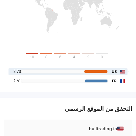
10
8
6
4
2
0
2.70
US
2.61
FR
التحقق من الموقع الرسمي
bulltrading.io