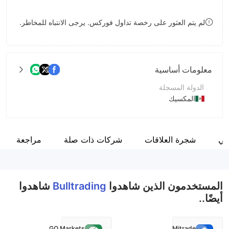
9
7
لم يتم العثور على رخصة تداول فوركس. يرجى الانتباه للمخاطر.
8
9
معلومات أساسية
الدولة المسجلة
المكسيك
فترة التشغيل
5-10 سنوات
مي
شجرة العلاقات
شركات ذات صلة
مراجعة
اسم الشركة
Bulltrading
المستخدمون الذين شاهدوا
Bulltrading
شاهدوا
أيضًا..
GO Markets
Mitrade