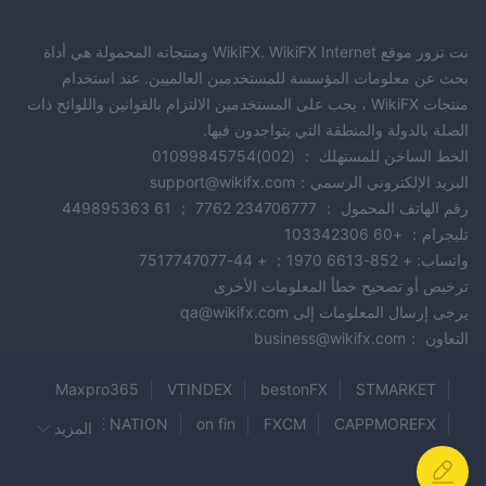
نت تزور موقع WikiFX. WikiFX Internet ومنتجاته المحمولة هي أداة
بحث عن معلومات المؤسسة للمستخدمين العالميين. عند استخدام
منتجات WikiFX ، يجب على المستخدمين الالتزام بالقوانين واللوائح ذات
الصلة بالدولة والمنطقة التي يتواجدون فيها.
الخط الساخن للمستهلك ： (002)01099845754
البريد الإلكتروني الرسمي：support@wikifx.com
رقم الهاتف المحمول ： 234706777 7762 ； 61 449895363
تليجرام： +60 103342306
واتساب: + 852-6613 1970； + 44-7517747077
ترخيص أو تصحيح خطأ المعلومات الأخرى
يرجى إرسال المعلومات إلى qa@wikifx.com
التعاون ：business@wikifx.com
Maxpro365
VTINDEX
bestonFX
STMARKET
TRADE NATION
on fin
FXCM
CAPPMOREFX
المزيد
MILES CAPITAL
ETER WEALTH
Capital Crest Hub