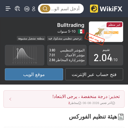
0
1
Bulltrading
غير منظم
0
2
5-10 سنوات
ترخيص تنظيمي مشكوك فيه
منطقة تشغيل مشبوهة
1
3
مخاطر عالية
تقييم
المؤشر التنظيمي
3.80
2
.
0
4
مؤشر الأعمال
7.01
/10
مؤشر إدارة المخاطر
2.86
3
1
5
فتح حساب عبر الإنترنت
موقع الويب
4
2
6
5
3
7
تحذير: درجة منخفضة ، يرجى الابتعاد!
6
4
8
آخر فحص 2026-08-06
مخاطر
2
7
5
9
هيئة تنظيم الفوركس
8
6