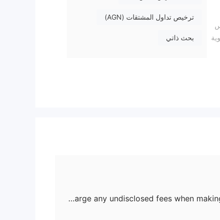
ترخيص تداول المشتقات (AGN)
مجلس
لتسوية
بحث ذاتي
Does CITIC Futures charge any undisclosed fees when making deposits or withdrawals?