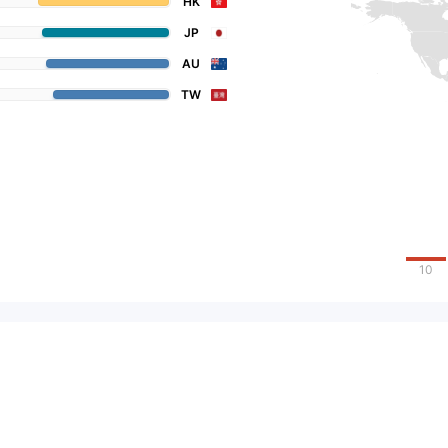
HK
JP
AU
TW
10