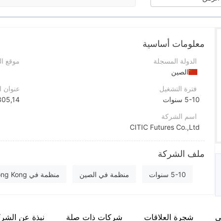
معلومات أساسية
الدولة المسجلة
موقع ا
الصين
فترة التشغيل
عنوان 
5-10 سنوات
اسم الشركة
CITIC Futures Co.,Ltd
اختصار الشركة
ملف الشركة
CITIC Futures
موظفو الشركة
5-10 سنوات
منظمة في الصين
منظمة في Hong Kong
--
بحث ذاتي
ي
شجرة العلاقات
شركات ذات صلة
نبذة عن الشر