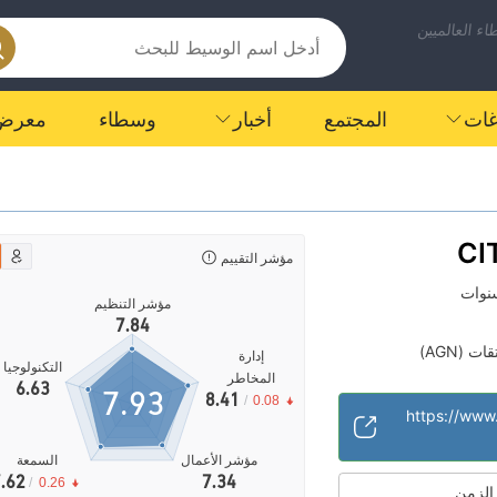
ء العالميين
اغات
المجتمع
أخبار
وسطاء
معرض
CI
مؤشر التقييم
مؤشر التنظيم
7.84
 (AGN)
إدارة
التكنولوجيا
المخاطر
6.63
7.93
8.41
/
0.08
https://www.
مؤشر الأعمال
السمعة
.62
7.34
/
0.26
 الزمن