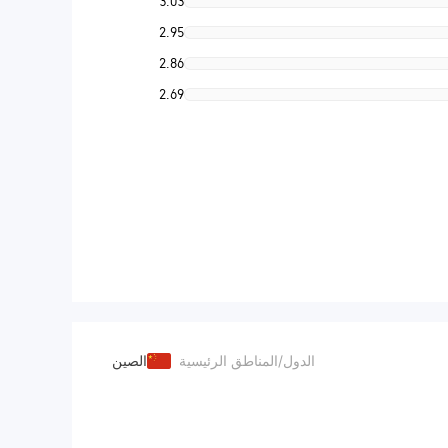
3.03
2.95
2.86
2.69
الدول/المناطق الرئيسية
الصين