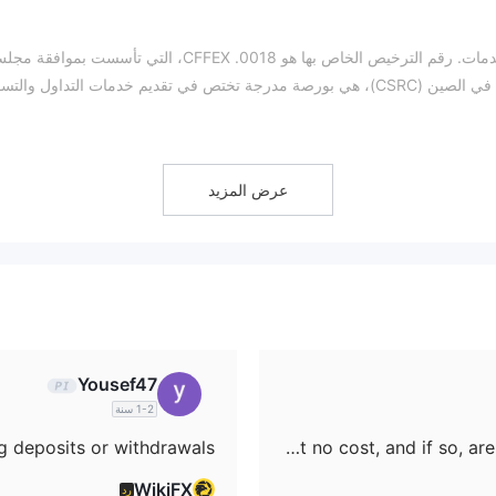
لتقديم الخدمات. رقم الترخيص الخاص بها هو 0018. CFFEX، التي تأسست بموافقة 
الدولة لجمهورية الصين الشعبية وهيئة تنظيم الأوراق المالية في الصين (CSRC)، هي بورصة مدرجة تختص في تقديم خدمات التداول وا
عرض المزيد
ى زيارة الموقع الرسمي للحصول على التفاصيل (الصورة مترجمة بواسطة
Yousef47
1-2 سنة
Does CITIC Futures provide a demo account at no cost, and if so, are there any restrictions such as a time limit?
WikiFX
رد