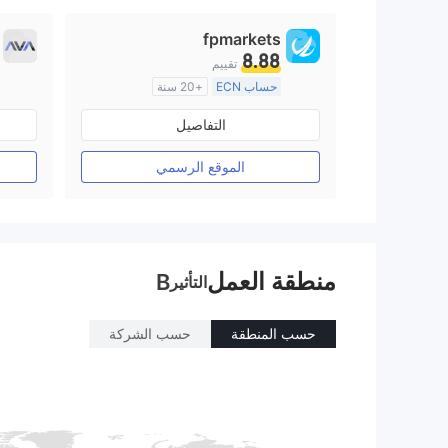
fpmarkets
8.88
تقييم
حساب ECN
+20 سنة
منظمة في أستراليا
التفاصيل
صناعة السوق (MM)
رخصة كاملة ميتاتريدر ٤
الموقع الرسمي
منطقة العمل
B
التأثير
حسب المنطقة
حسب الشركة