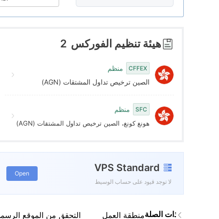
8
4
9
5
هيئة تنظيم الفوركس
2
6
منظم
CFFEX
الصين ترخيص تداول المشتقات (AGN)
7
منظم
SFC
8
هونغ كونغ، الصين ترخيص تداول المشتقات (AGN)
9
VPS Standard
Open
لا توجد قيود على حساب الوسيط
البرامج ذات الصلة
منطقة العمل
التحقق من الموقع الرسم