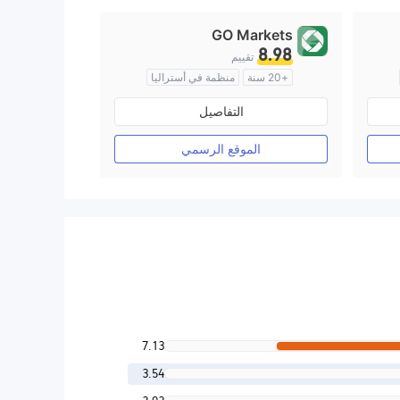
GO Markets
8.98
تقييم
+20 سنة
منظمة في أستراليا
صناعة السوق (MM)
cTrader
التفاصيل
الموقع الرسمي
7.13
3.54