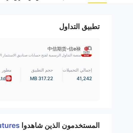
تطبيق التداول
中信期货-信e禄
منصة التداول الرسمية لفتح حسابات صناديق الاستثمار الآجلة 
إجمالي التحميلات
حجم التطبيق
مطور
td.
317.22 MB
41,242
المستخدمون الذين شاهدوا
utures