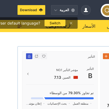
العربية
Download
ser default language?
Switch
الأسعار
التأثير
جهة الاتصال
التأثير
om/en/
مؤشر التأثير NO.1
B
7.13
الصين
tian Di
n, China
تم تجاوز
79.30%
من الوسطاء
منطقة العمل
بحث الإحصائيات
إعلان
مؤشر السوشيال ميديا
7