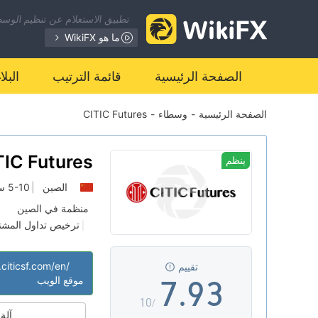
0
2
تطبيق الاستعلام عن تنظيم الوسطا
1
3
ما هو WikiFX
2
4
الصفحة الرئيسية
قائمة الترتيب
البل
الصفحة الرئيسية
-
وسطاء
-
CITIC Futures
3
5
4
6
0
TIC Futures
ينظم
الصين
|
5-10 سنوات
5
7
1
منظمة في الصين
ترخيص تداول المشتقات
|
6
8
2
بحث ذاتي
|
citicsf.com/en/
تقييم
7
.
9
3
موقع الويب
/10
آلة