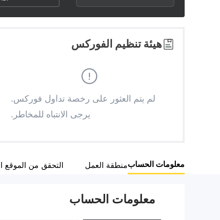
3
1
6
4
2
7
هيئة تنظيم الفوركس
5
3
8
6
4
9
لم يتم العثور على رخصة تداول فوركس.
يرجى الانتباه للمخاطر.
7
5
8
6
معلومات الحساب
منطقة العمل
التحقق من الموقع 
9
7
معلومات الحساب
8