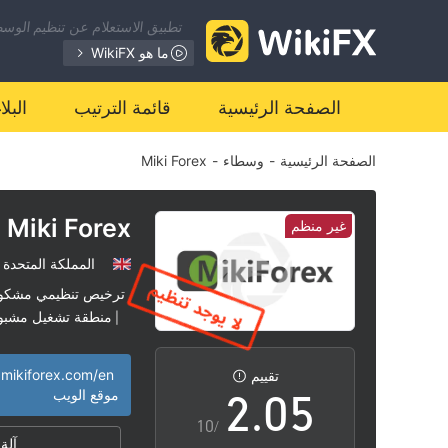
تطبيق الاستعلام عن تنظيم الوسطا
ما هو WikiFX
0
الصفحة الرئيسية
قائمة الترتيب
البل
الصفحة الرئيسية
-
وسطاء
-
Miki Forex
1
2
Miki Forex
غير منظم
المملكة المتحدة
0
3
ترخيص تنظيمي مشكو
منطقة تشغيل مشبو
|
1
4
.mikiforex.com/en
تقييم
2
.
0
5
موقع الويب
/10
آلة