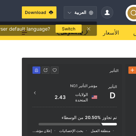
العربية
Download
ser default language?
Switch
الأسعار
التأثير
جهة الاتصال
مؤشر التأثير NO.1
om/en
التأثير
D
الولايات
2.43
المتحدة
تم تجاوز
20.50%
من الوسطاء
منطقة العمل
بحث الإحصائيات
إعلان
مؤشر السوشيال ميديا