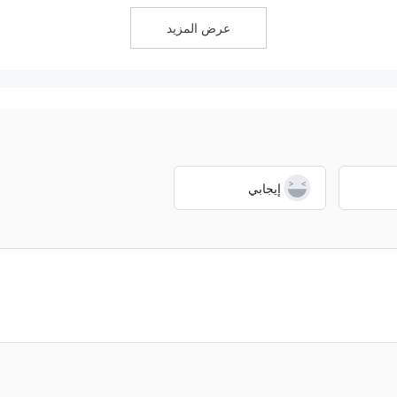
عرض المزيد
 القياسي
إيداعًا أدنى قدره 1500 دولار مع رافعة مالية تص
حساب Mini
لـ Miki Forex نقط
حساب Micro
رافعة مالي
إيجابي