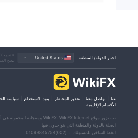
اختار الدولة/ المنطقة
United States
ننصح المس
|
|
|
|
عنا
تواصل معنا
تحذير المخاطر
بنود الاستخدام
سياسة الخ
الأقسام الإقليمية
الصلة بالدولة والمنطقة التي يتواجدون فيها.
الخط الساخن للمستهلك ： (002)01099845754