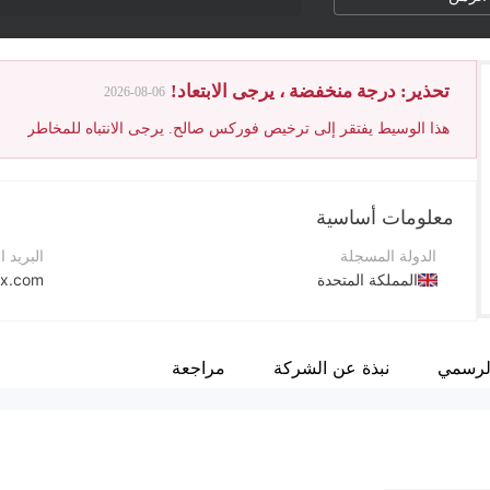
تحذير: درجة منخفضة ، يرجى الابتعاد!
2026-08-06
هذا الوسيط يفتقر إلى ترخيص فوركس صالح. يرجى الانتباه للمخاطر
معلومات أساسية
الدولة المسجلة
البريد ا
المملكة المتحدة
ex.com
فترة التشغيل
موقع ا
5-10 سنوات
الرسمي
نبذة عن الشركة
مراجعة
اسم الشركة
Miki Forex