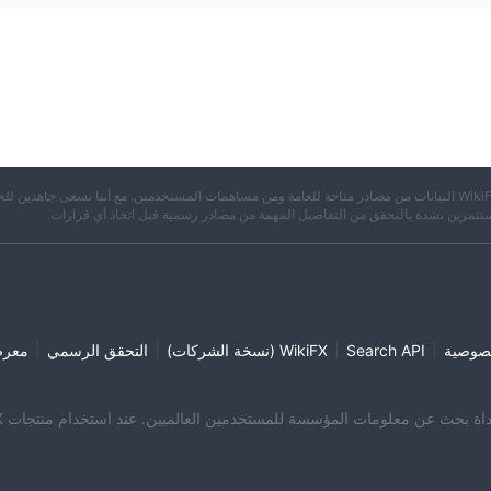
※ تجمع WikiFX البيانات من مصادر متاحة للعامة ومن مساهمات المستخدمين. مع أننا نسعى جاهدين لل
تثمرين بشدة بالتحقق من التفاصيل المهمة من مصادر رسمية قبل اتخاذ أي قرارات.
|
|
|
|
صوصية
Search API
WikiFX (نسخة الشركات)
التحقق الرسمي
معر