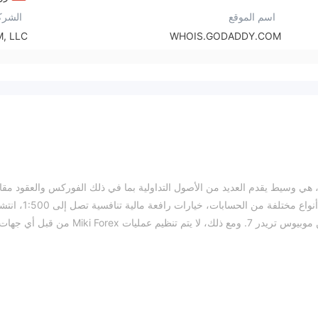
اسم الموقع
الشرك
, LLC
WHOIS.GODADDY.COM
Miki Fore، التي تأسست في المملكة المتحدة عام 2007، هي وسيط يقدم العديد من الأصول التداولية بما في ذلك الفوركس والعقود م
الفروقات والمعادن. وفي الوقت نفسه، يوفر الوسيط ثلاثة أنواع مختلفة من الحسابات، خيارات رافعة م
مرن يبدأ من 0.5 نقطة، ومنصة تداول سهلة الاستخدام من موبيوس تريدر 7. ومع ذلك، لا يتم تنظيم عمليات Miki Forex من قبل أي جه