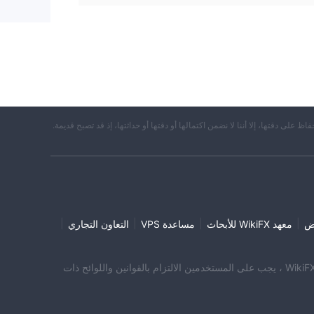
حفاظ على دقتها، إلا أننا لا نضمن اكتمالها أو دقتها أو حداثتها، إذ قد تصبح قديمة.
|
|
|
|
ض
معهد WikiFX للأبحاث
مساعدة VPS
التعاون التجاري
نت تزور موقع WikiFX. WikiFX Internet ومنتجاته المحمولة هي أداة بحث عن معلومات المؤسسة للمستخدمين العالميين. عند استخدام منتجات WikiFX ، يجب على المستخدمين الالتزام بالقوانين واللوائح ذات