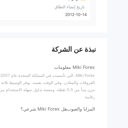
تاريخ إنشاء النطاق
2012-10-14
نبذة عن الشركة
Miki Forex معلومات
x
رقابية.
المزايا والعيوب
هل Miki Forex شرعي؟
لا يتم تنظيم CentralFx Markets من قبل أي جهات رقابية مالية رئيسية، مما يعني عدم وجود ضمان بأنه منصة آمنة للتداول.