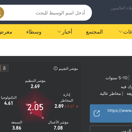
ء العالميين
اغات
المجتمع
أخبار
وسطاء
معرض
مؤشر التقييم
|
5-10 سنوات
مؤشر التنظيم
2.69
ك فيه
هة
مخاطر عالية
|
إدارة
التكنولوجيا
المخاطر
4.61
2.05
2.89
/
0.17
https://www
مؤشر الأعمال
السمعة
3.86
7.08
 الزمن