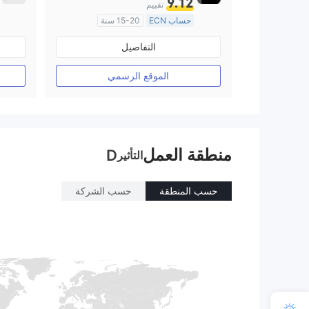
9.12
تقييم
حساب ECN
15-20 سنة
منظمة في أستراليا
التفاصيل
صناعة السوق (MM)
رخصة كاملة ميتاتريدر ٤
الموقع الرسمي
منطقة العمل
D
التأثير
حسب المنطقة
حسب الشركة