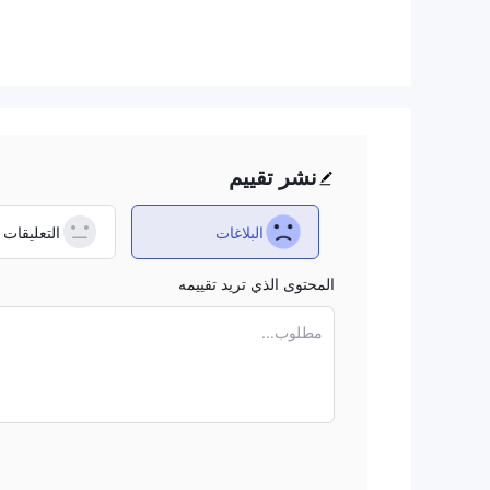
ما الذي يمكنني التداول به على Miki Forex؟
Miki Forex يقدم العديد من الأصول التداولية بما في ذلك الفوركس والعقود مقابل الفروقات والمعادن.
نوع الحساب
الحساب
Miki Forex يقدم ثلاثة أنواع من الحسابات. يتطلب
يبدأ من 0.5 نقطة، مما يجعله مناسبًا لأولئك الذين يبحثون عن التداول الفعال من حيث التكلفة. يوفر
أكثر إمكانية برافعة مالية تصل إلى 1:200، وإيداع أدنى أقل قيمته 200 دولار، وانتشار يبدأ من 0.8 نقطة. يوفر
نشر تقييم
عالية تصل إلى 1:500 وإيداع أدنى لا يصدق قيمته 20 دولار.
البلاغات
التعليقات
Miki Forex الرسوم
ثلاثة حسابات لـ Miki Forex تحتوي على انتشارات مختلفة. يمكنك التحقق من كل منها أدناه.
المحتوى الذي تريد تقييمه
Miki Forex الرافعة المالية
مطلوب...
Miki Forex يقدم خيارات رافعة مالية مختلفة للمتداولين في أنواع الحسابات المختلفة. يمكنك الاطلاع على الجدول.
منصة التداول
الإيداع والسحب
متطلبات الحد الأدنى للإيداع في Miki Forex مختلفة بين أنواع الحساب المختارة. ومع ذلك، لم يتم ذكر معلومات حول رسوم الإيداع والسحب.