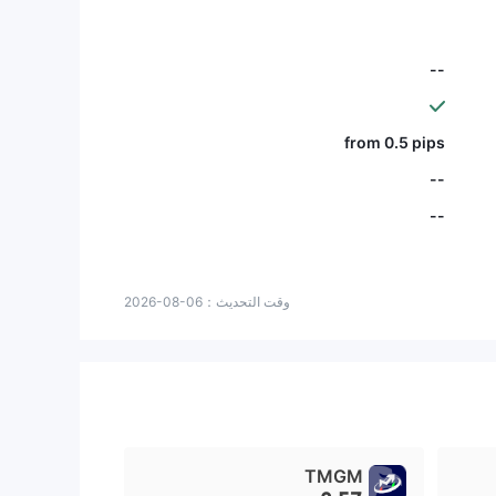
--
from 0.5 pips
--
--
وقت التحديث：
2026-08-06
TMGM