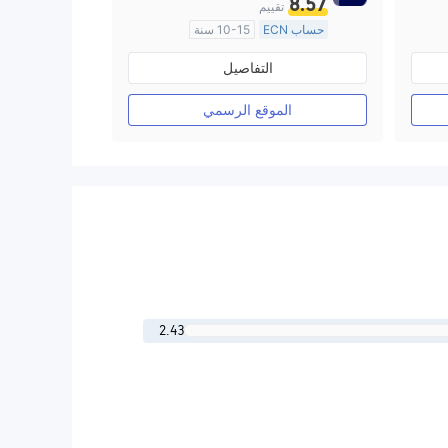
8.57
تقييم
حساب ECN
10-15 سنة
منظمة في أستراليا
التفاصيل
صناعة السوق (MM)
رخصة كاملة ميتاتريدر ٤
الموقع الرسمي
2.43