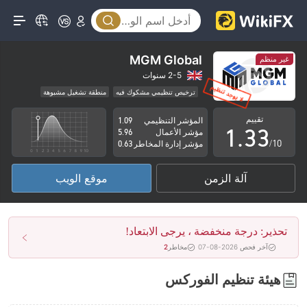
0
0
MGM Global
غير منظم
1
1
2-5 سنوات
ترخيص تنظيمي مشكوك فيه
منطقة تشغيل مشبوهة
0
2
2
مخاطر عالية
تقييم
المؤشر التنظيمي
1.09
1
.
3
3
مؤشر الأعمال
5.96
/10
مؤشر إدارة المخاطر
0.63
2
4
4
آلة الزمن
موقع الويب
3
5
5
4
6
6
تحذير: درجة منخفضة ، يرجى الابتعاد!
5
7
7
آخر فحص 2026-08-07
مخاطر
2
6
8
8
هيئة تنظيم الفوركس
7
9
9