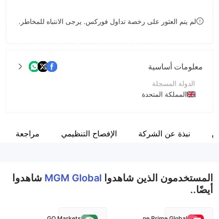
8
لم يتم العثور على رخصة تداول فوركس. يرجى الانتباه للمخاطر.
9
معلومات أساسية
الدولة المسجلة
المملكة المتحدة
فترة التشغيل
2-5 سنوات
ن
نبذة عن الشركة
الإفصاح التنظيمي
مراجعة
اسم الشركة
MGM Global
المستخدمون الذين شاهدوا
MGM Global
شاهدوا
أيضًا..
GO Markets
Fortune Prime Global