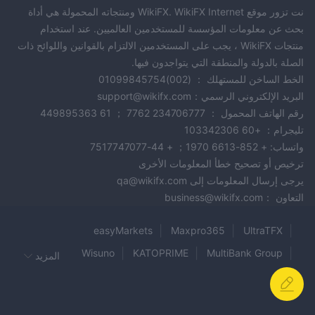
مقدمة عن منصة التداول
نت تزور موقع WikiFX. WikiFX Internet ومنتجاته المحمولة هي أداة
استراتيجيات وإرشادات إدارة المخاطر
بحث عن معلومات المؤسسة للمستخدمين العالميين. عند استخدام
جلسات تعليمية أساسية حول السوق
منتجات WikiFX ، يجب على المستخدمين الالتزام بالقوانين واللوائح ذات
تنبيهات التداول المخصصة
الصلة بالدولة والمنطقة التي يتواجدون فيها.
الصفقات الخالية من المخاطر
الخط الساخن للمستهلك ： (002)01099845754
جلسات تداول موجهة عملية
البريد الإلكتروني الرسمي：support@wikifx.com
رقم الهاتف المحمول ： 234706777 7762 ； 61 449895363
حساب مميز (100,000 دولار):
تليجرام： +60 103342306
مدير الحساب الشخصي
واتساب: + 852-6613 1970； + 44-7517747077
مقدمة عن منصة التداول
ترخيص أو تصحيح خطأ المعلومات الأخرى
يرجى إرسال المعلومات إلى qa@wikifx.com
استراتيجيات وإرشادات إدارة المخاطر
التعاون ：business@wikifx.com
جلسات تعليمية أساسية حول السوق
تنبيهات التداول المخصصة
easyMarkets
Maxpro365
UltraTFX
الصفقات الخالية من المخاطر
جلسات تداول موجهة عملية
Wisuno
KATOPRIME
MultiBank Group
المزيد
مؤهل لخدمة الحساب المدار MGM Global
7option
Tuca Trade
Errante
Flexy MARKETS
BLAZE MARKETS
Far East
Remitrade
حساب البلاتينيوم (250,000 دولار):