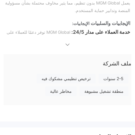
يعمل MGM Global بدون تنظيم، مما يثير مخاوف محتملة بشأن مسؤولية
المنصة وتدابير حماية المستخدم.
الإيجابيات والسلبيات
الإيجابيات:
خدمة العملاء على مدار 24/5:
MGM Global توفر دعمًا للعملاء على
مدار 24/5، مما يتيح للمستخدمين طلب المساعدة والاستفسارات طوال
أيام التداول.
عيوب:
ملف الشركة
غير منظم:
MGM Global يعمل بدون إشراف تنظيمي، مما يشير إلى
عدم التقيد بالمعايير المالية المعتمدة وقد يشكل مخاطر على المستخدمين.
2-5 سنوات
ترخيص تنظيمي مشكوك فيه
الحد الأدنى للإيداع عالي جدًا:
تتطلب المنصة إيداعًا أدنى كبيرًا قدره
10,000 دولار، وهو عائق كبير للمتداولين ذوي رأس مال أقل.
منطقة تشغيل مشبوهة
مخاطر عالية
قيود إقليمية صارمة:
MGM Global يفرض قيود إقليمية صارمة، ممنوع
فيها الوصول من بلدان مثل أفغانستان ومنطقة القرم وكوبا وإيران
والعراق وإسرائيل واليابان وكوريا الشمالية والسودان والجمهورية العربية
السورية والولايات المتحدة الأمريكية واليمن وغيرها من البلدان المعاقبة.
معلومات حول شروط التداول الرئيسية مفقودة:
لا يتم توفير