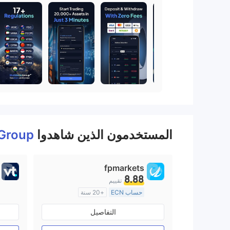
المستخدمون الذين شاهدوا
 Group
fpmarkets
8.88
تقييم
حساب ECN
+20 سنة
منظمة في أستراليا
التفاصيل
صناعة السوق (MM)
رخصة كاملة ميتاتريدر ٤