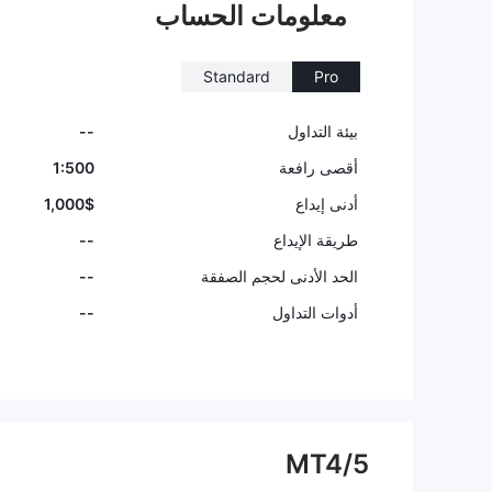
رخصة كاملة ميتاتريدر ٥
بحث ذاتي
سبيل الخلاص
معلومات الحساب
الوسطاء الإقليميون
مخاطر عالية
Standard
Pro
رقابة خارجية
بيئة التداول
--
أقصى رافعة
1:500
أدنى إيداع
1,000$
طريقة الإيداع
--
الحد الأدنى لحجم الصفقة
--
أدوات التداول
--
MT4/5