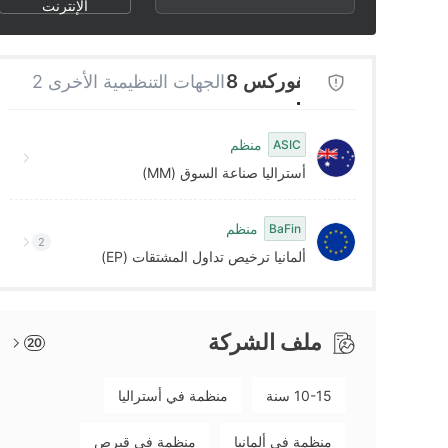
2
7
الإنترنت
3
8
هيئة تنظيم الفوركس 8
الجهات التنظيمية الأخرى 2
4
9
منظم
ASIC
أستراليا صناعة السوق (MM)
5
منظم
BaFin
6
2
ألمانيا ترخيص تداول المشتقات (EP)
7
ملف الشركة
20
8
10-15 سنة
منظمة في أستراليا
9
منظمة في ألمانيا
منظمة في قبرص