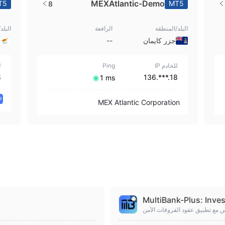
MEXAtlantic-Demo
T5
MT5
8
البلد/المنطقة
الرافعة
البلد
جزر كايمان
--
للخادم IP
Ping
ل
7
18.***.136
⁦1 ms⁩
MEX Atlantic Corporation
MultiBank-Plus: Inves
س مع تطبيق عقود الفروقات الآمن