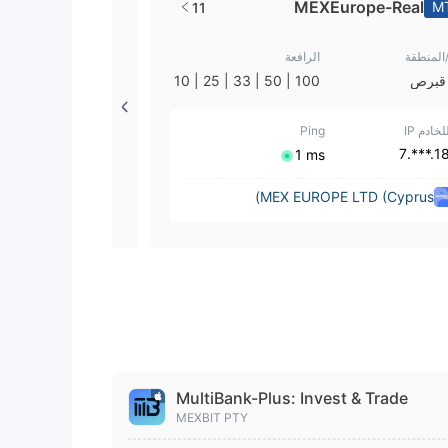
MEXEurope-Real
M
11
/المنطقة
الرافعة
قبرص
100 | 50 | 33 | 25 | 10
| 1
لخادم IP
Ping
18.***.
⁦1 ms⁩
MEX EUROPE LTD (Cyprus)
MultiBank-Plus: Invest & Trade
MEXBIT PTY