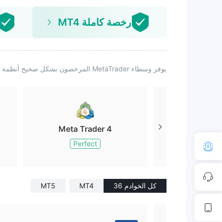
رخصة كاملة MT4
يوفر وسطاء MetaTrader المرخصون بشكل صحيح أنظمة قوية ودعمًا مستمرًا، مدعومين بعمليات ناضجة وتكنولوجيا متقدمة وضوابط مخاطر قوية.
Meta Trader 4
Meta Tr
Perfect
Perfe
كل الخوادم 36
MT4
MT5