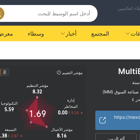
ء العالميين
اغات
المجتمع
أخبار
وسطاء
معرض
Multi
مؤشر التقييم
مؤشر التنظيم
8.32
صناعة السوق (MM)
ر ٤
إدارة
التكنولوجيا
مخاطر عالية
المخاطر
|
5.59
1.69
0.00
/
9.16
https://mexo
مؤشر الأعمال
السمعة
.38
8.16
/
2.87
آلة الزمن