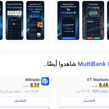
MultiBank
شاهدوا أيضًا..
Mitrade
VT Markets
8.59
8.68
تقييم
تقييم
حساب ECN
10-15 سنة
15-20 سنة
منظمة في أسترالي
منظمة في أستراليا
صناعة السوق (MM)
بحث ذاتي
التفاصيل
التفاصيل
صناعة السوق (MM)
رخصة كاملة ميتاتريدر ٤