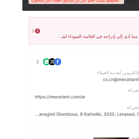
درجة WikiFX للوسيط تم تخفيضها بسبب حجم كبير من شكاوى العملاء غير المحلولة.
3
اكتشف نظام WikiFX السحابي عددًا كبيرًا من الشكاوى ضد هذا الوسيط، مما أدى إلى إدراجه في القائمة السوداء لشكاوى WikiFX. يرجى الانتباه إلى ارتفاع مستوى المخاطر.
لإلكتروني لخدمة العملاء
cs.cn@mexatlant
لشركة
https://mexorient.com/ar
الشركة
Aiolou & Panagioti Diomidous, 9 Katholiki, 3020, Limassol, Cyprus
Fac
https://www.facebook.com/multibankgroup/