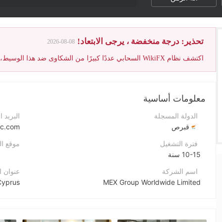
درجة WikiFX للوسيط تم تخفيضها بسبب حجم كبير من شكاوى العملاء غير المحلولة.
تحذير: درجة منخفضة ، يرجى الابتعاد!
2026-08-08
معلومات أساسية
الدولة المسجلة
البريد ا
قبرص
ic.com
فترة التشغيل
موقع ا
10-15 سنة
اسم الشركة
عنوان 
MEX Group Worldwide Limited
اختصار الشركة
ebook
MultiBank Group