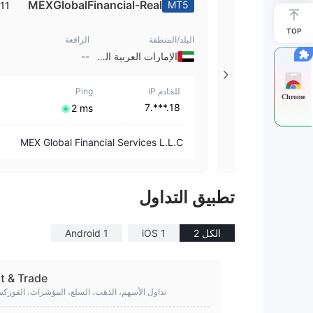
MEXGlobalFinancial-Real
MT5
11
11
TOP
البلد/المنطقة
الرافعة
الإمارات العربية المتحدة
--
للخادم IP
Ping
Chrome
18.***.7
⁦2 ms⁩
MEX Global Financial Services L.L.C
MultiBank FX
تطبيق التداول
الكل 2
iOS 1
Android 1
t & Trade
تداول الأسهم، الذهب، السلع، المؤشرات، الفورك