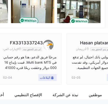
موظفو الشركة
X
--
FX3313337243
Hasan platxan
أذربيجان
الإمارات العرب
 يتم التحقق منه
لم يتم التحقق منه
ية المتحدة
مولتي بانك احتيال، لم تدفع
مرحبًا فريق الدعم، هذا هو رقم حسابي
ي 70.269 دولار أمريكي، وقد تقدمت
في Multi bank MT5. قمت بإيداع 16
يع الجهات التنظيمية.
000 دولار وحققت ربحًا قدره 41000
دولار. بعد ذلك، تريد الشركة إزالة كل أ
البلاغات
02-04
02-05
رباحي البالغة 41000 دولار، كما أن مد
يري لا يستمع إلي. قالوا لي إنك تقوم بت
داول مسيء، ولم أفعل أي شيء، لدي
إثبات لكل الصفقات. من فضلك أخبر ال
موظفين
نبذة عن الشركة
الإفصاح التنظيمي
أخب
شركة بتعديل رصيدي وأعطني سحب
41000 دولار. شكرًا لك.