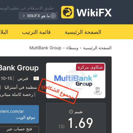
2
تطبيق الاستعلام عن تنظيم الوسطا
0
3
ما هو WikiFX
1
4
الصفحة الرئيسية
قائمة الترتيب
البل
الصفحة الرئيسية
-
وسطاء
-
MultiBank Group
2
5
3
6
Bank Group
شكاوى مركزة
قبرص
|
10-15 سنة
4
7
منظمة في أستراليا
|
رخصة كاملة ميتاتريد
|
0
5
8
الوسطاء الإقليميون
|
رقابة خارجية
|
rient.com/ar
تقييم
1
.
6
9
موقع الويب
/10
فتح حساب عبر