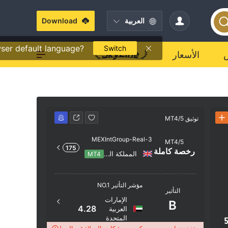
العربية
Download
ser default language?
Switch
الأسعار
توثيق MT4/5
توثيق MT4/5
توثي
MEXIntGroup-Real-3
MT4/5
رخ
175
رخصة كاملة
المملكة المتحدة
MT4
اسم الخادم
مؤشر التأثير NO.1
التأثير
-Real-3
الإمارات
B
موقع الخا
4.28
العربية
المتحدة
5