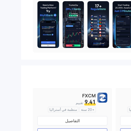
FXCM
9.41
تقييم
ا
+20 سنة
منظمة في أستراليا
صناعة السوق (MM)
التفاصيل
رخصة كاملة ميتاتريدر ٤