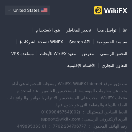
United States
عنا
|
تواصل معنا
|
تحذير المخاطر
|
بنود الاستخدام
|
سياسة الخصوصية
|
Search API
|
WikiFX (نسخة الشركات)
|
التحقق الرسمي
|
معرض
|
معهد WikiFX للأبحاث
|
مساعدة VPS
|
التعاون التجاري
|
الأقسام الإقليمية
نت تزور موقع WikiFX. WikiFX Internet ومنتجاته المحمولة هي أداة
بحث عن معلومات المؤسسة للمستخدمين العالميين. عند استخدام
منتجات WikiFX ، يجب على المستخدمين الالتزام بالقوانين واللوائح ذات
الصلة بالدولة والمنطقة التي يتواجدون فيها.
الخط الساخن للمستهلك ： (002)01099845754
البريد الإلكتروني الرسمي：support@wikifx.com
رقم الهاتف المحمول ： 234706777 7762 ； 61 449895363