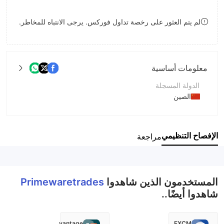
8
7
لم يتم العثور على رخصة تداول فوركس. يرجى الانتباه للمخاطر.
9
8
9
معلومات أساسية
الدولة المسجلة
الصين
فترة التشغيل
2-5 سنوات
الإفصاح التنظيمي
مراجعة
اسم الشركة
Primewaretrades Trading Limited
المستخدمون الذين شاهدوا
Primewaretrades
شاهدوا أيضًا..
vantage
FXCM