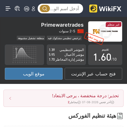
1
2
3
Primewaretrades
غير منظم
4
2-5 سنوات
ترخيص تنظيمي مشكوك فيه
منطقة تشغيل مشبوهة
0
5
مخاطر عالية
تقييم
المؤشر التنظيمي
1.39
1
.
6
0
مؤشر الأعمال
5.95
/10
مؤشر إدارة المخاطر
1.70
2
7
1
فتح حساب عبر الإنترنت
موقع الويب
3
8
2
4
9
3
تحذير: درجة منخفضة ، يرجى الابتعاد!
5
4
آخر فحص 2026-08-07
مخاطر
2
6
5
هيئة تنظيم الفوركس
7
6