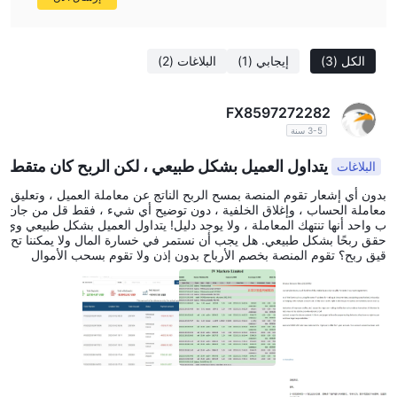
الكل
(3)
إيجابي
(1)
البلاغات
(2)
FX8597272282
3-5 سنة
يتداول العميل بشكل طبيعي ، لكن الربح كان متقط
البلاغات
عًا وغير قادر على الانسحاب
بدون أي إشعار تقوم المنصة بمسح الربح الناتج عن معاملة العميل ، وتعليق
معاملة الحساب ، وإغلاق الخلفية ، دون توضيح أي شيء ، فقط قل من جان
ب واحد أنها تنتهك المعاملة ، ولا يوجد دليل! يتداول العميل بشكل طبيعي وي
حقق ربحًا بشكل طبيعي. هل يجب أن نستمر في خسارة المال ولا يمكننا تح
قيق ربح؟ تقوم المنصة بخصم الأرباح بدون إذن ولا تقوم بسحب الأموال