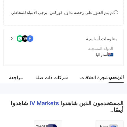
8
لم يتم العثور على رخصة تداول فوركس. يرجى الانتباه للمخاطر.
9
معلومات أساسية
الدولة المسجلة
أستراليا
فترة التشغيل
2-5 سنوات
ع الرسمي
شجرة العلاقات
شركات ذات صلة
مراجعة
اسم الشركة
IV Markets
المستخدمون الذين شاهدوا
IV Markets
شاهدوا
أيضًا..
TMGM
Neex