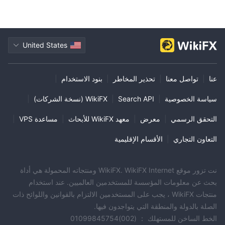
United States
عنا
|
تواصل معنا
|
تحذير المخاطر
|
بنود الاستخدام
|
سياسة الخصوصية
|
Search API
|
WikiFX (نسخة الشركات)
|
التحقق الرسمي
|
معرض
|
معهد WikiFX للأبحاث
|
مساعدة VPS
|
التعاون التجاري
|
الأقسام الإقليمية
نت تزور موقع WikiFX. WikiFX Internet ومنتجاته المحمولة هي أداة
بحث عن معلومات المؤسسة للمستخدمين العالميين. عند استخدام
منتجات WikiFX ، يجب على المستخدمين الالتزام بالقوانين واللوائح ذات
الصلة بالدولة والمنطقة التي يتواجدون فيها.
الخط الساخن للمستهلك ： (002)01099845754