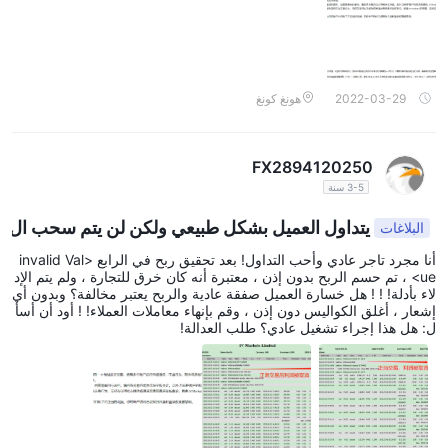
2022-03-29
هونغ كونغ
FX2894120250
3-5 سنة
يتداول العميل بشكل طبيعي ولكن لن يتم سحب ال
البلاغات
ربح
أنا مجرد تاجر عادي وأحب التداول! بعد تحقيق ربح في الرابع <invalid Val
ue> ، تم حسم الربح بدون إذن ، معتبرة أنه كان خرق للتجارة ، ولم يتم الإد
لاء بأدلة! ! ! هل خسارة العميل صفقة عادية والربح يعتبر مخالفة؟ وبدون أي
إشعار ، أغلق الكواليس دون إذن ، وقم بإنهاء معاملات العملاء! ! أود أن أسأ
ل: هل هذا إجراء تشغيل عادي؟ طلب العدالة!