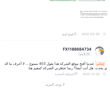
2022-03-30
هونغ كونغ
FX1188684734
6-10 سنة
عندما أفتح موقع الشركة هذا يقول 403 ممنوع ... لا أعرف ما الذ
إيجابي
ي يحدث. هل أنت أيضا؟ ربما تحظرني الشركة كمقيم هنا.
2022-12-20
المملكة المتحدة
لا يوجد المزيد