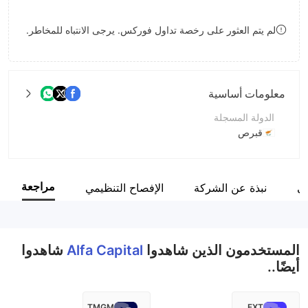
8
لم يتم العثور على رخصة تداول فوركس. يرجى الانتباه للمخاطر.
9
معلومات أساسية
الدولة المسجلة
قبرص
فترة التشغيل
5-10 سنوات
مراجعة
مي
نبذة عن الشركة
الإفصاح التنظيمي
اسم الشركة
Alfa Capital Markets Ltd
المستخدمون الذين شاهدوا
Alfa Capital
شاهدوا
أيضًا..
TMGM
FXT