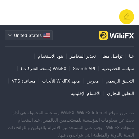
س:
ما يفعله أمان الحساب Alfa Capital يمد؟
أ:
Alfa Capitalيقدم ادعاءات غامضة حول سلامة الحساب، لكن
المستخدمين يبلغون عن اختراق الحسابات وسرقة الأموال دون تعويض.
United States
عنا
|
تواصل معنا
|
تحذير المخاطر
|
بنود الاستخدام
|
سياسة الخصوصية
|
Search API
|
WikiFX (نسخة الشركات)
|
التحقق الرسمي
|
معرض
|
معهد WikiFX للأبحاث
|
مساعدة VPS
|
التعاون التجاري
|
الأقسام الإقليمية
نت تزور موقع WikiFX. WikiFX Internet ومنتجاته المحمولة هي أداة
بحث عن معلومات المؤسسة للمستخدمين العالميين. عند استخدام
منتجات WikiFX ، يجب على المستخدمين الالتزام بالقوانين واللوائح ذات
الصلة بالدولة والمنطقة التي يتواجدون فيها.