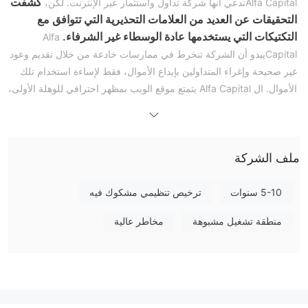
كشفت
Alfa Capitalتدعي أنها شركة تداول واستثمار عبر الإنترنت. لكن،
التحقيقات عن العديد من العلامات التحذيرية التي تتوافق مع
التكتيكات التي يستخدمها عادة الوسطاء غير الشرفاء.
Alfa
Capitalيبدو أن الشركة تنخرط في ممارسات خادعة من خلال تقديم وعود
غير صحيحة وإغراء المتداولين بإيداع الأموال، فقط لإساءة استخدام تلك
الأموال. ال Alfa Capital يتمتع موقع الويب بمظهر احترافي للوهلة الأولى،
مع أقسام توضح بالتفصيل الخدمات المزعومة وأنواع الحسابات والمنصات
والأدوات المقدمة. لكن نظرة فاحصة تكشف الغموض والتناقضات
حاليًا، عند محاولة الوصول إلى موقعها
والمعلومات الملفقة.
الرسمي، كل ما تراه هو رسالة خطأ بارزة "404" على الصفحة
ملف الشركة
الرئيسية، تشير إلى عدم العثور على الصفحة.
5-10 سنوات
ترخيص تنظيمي مشكوك فيه
أنظمة
منطقة تشغيل مشبوهة
مخاطر عالية
هذا Alfa Capital يبدو مزيفًا لعدة أسباب واضحة:
أولاً، نطاق الموقع هو https://alfacapital24.com/eu/، ولكن عندما
تمت الموافقة عليه فقط
تحققنا مع CYSEC، السلطة الرسمية، قالوا
www.alfacapital.com.cy
باعتبارها المجال الشرعي
ل Alfa
Capital Markets Ltd .