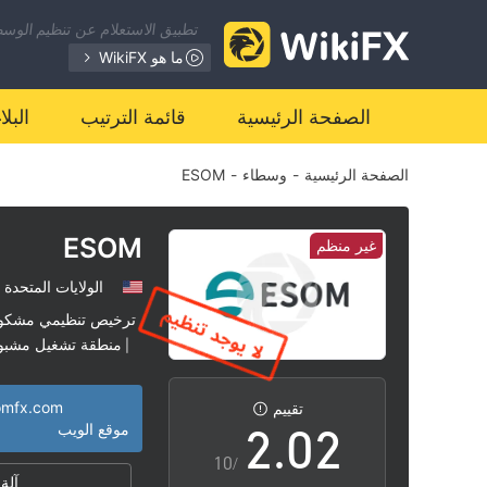
تطبيق الاستعلام عن تنظيم الوسطا
ما هو WikiFX
الصفحة الرئيسية
قائمة الترتيب
البل
الصفحة الرئيسية
-
وسطاء
-
ESOM
ESOM
غير منظم
الولايات المتحدة
0
0
ترخيص تنظيمي مشكو
منطقة تشغيل مشبو
|
1
1
somfx.com
تقييم
2
.
0
2
موقع الويب
/10
آلة