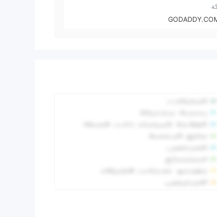
ة
GODADDY.COM