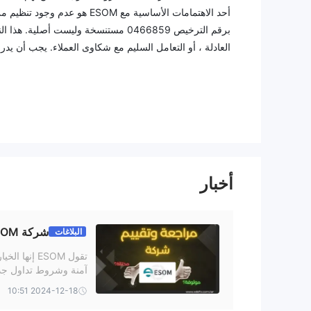
برقم الترخيص 0466859 مستنسخة وليست 
ونقص الحماية القانونية.
بالإضافة إلى ذلك، ESOM إن الافتقار إلى
الإيداع يثير المزيد من العلامات الحمراء. كما أن التقار
ووظائف ESOM منصة التداول الخاصة.
بالنظر إلى الشكوك المحيطة M
أعلى من الأمان والشفافية والمساءلة.
أخبار
يكون ESOM قانوني؟
شركة ESOM المراجعة الكاملة 2024: موثوقة أم احتيال؟
البلاغات
وجود إشراف وإشراف لحماية مصالح المتداولين ، مما يؤدي إ
تقول ESOM 
والتعامل الصحيح مع شكاوى العملاء. يُنصح باختيار وسيط 
ة
2024-12-18 10:51
إيجابيات وسلبيات