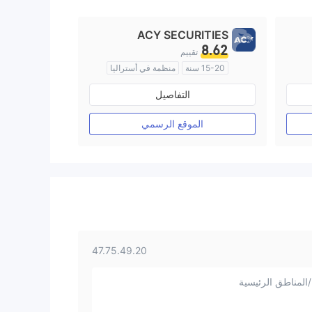
ACY SECURITIES
8.62
تقييم
15-20 سنة
منظمة في أستراليا
صناعة السوق (MM)
التفاصيل
رخصة كاملة ميتاتريدر ٤
الموقع الرسمي
47.75.49.20
المناطق الرئيسية