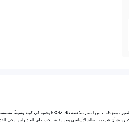
ESOMهي شركة وساطة تأسست عام 2021 ومقرها في الصين. ومع ذلك ، من المهم ملاحظة ذلك ESOM يشتبه في كونه وسيطًا مس
ف كبيرة بشأن شرعية النظام الأساسي وموثوقيته. يجب على المتداولين توخي الحذ