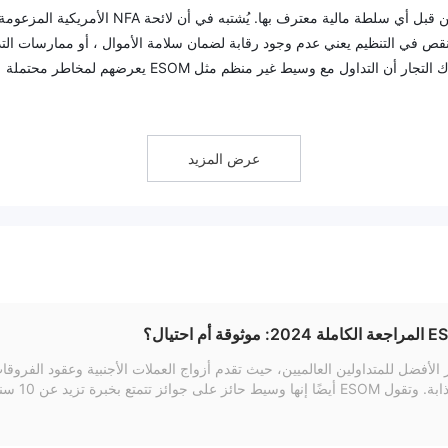
أحد الاهتمامات الأساسية مع ESOM هو عدم وجود تنظيم من قبل أي سلطة مالية معترف بها. يُشتبه في أن لائحة NFA الأمريكية المزعو
أصلية. هذا النقص في التنظيم يعني عدم وجود رقابة لضمان سلامة الأموال ، أو ممارسات الت
العادلة ، أو التعامل السليم مع شكاوى العملاء. يجب أن يدرك التجار أن التداول مع وسيط غير منظم مثل ESOM يعرضهم لمخاطر محتملة
 الشفافية فيما يتعلق بمعلومات التداول المهمة مثل فروق الأسعار والعمولات والرافعة المالية 
ير التي تفيد بوجود صعوبات في سحب الأموال من المنصة تلقي بظلال من الشك على
عرض المزيد
مصداقية الوسيط وموثوقيته. علاوة على ذلك ، فإن عدم وجود دعم لمنصة ميتاتريدر 4 المعترف بها على نطاق واسع يثير مخاوف بشأن جو
ESO ، يُنصح التجار بشدة باستكشاف خيارات بديلة مع الوسطاء المعتمدين والمنظمين الذين يوفرون مستو
ESOMلا تخضع لأي سلطة مالية سارية المفعول. يُشتبه في أن لائحة NFA الأمريكية المزعومة برقم الترخيص 0466859 مستنس
أصلية. يجب على المتداولين توخي الحذر الشديد وإدراك المخاطر المرتبطة بالتداول مع وسيط غير منظم مثل ESOM . يع
لى مخاطر محتملة مثل الافتقار إلى سلامة الأموال ، وممارسات التداول العادل
إنها الخيار الأفضل للمتداولين العالميين، حيث تقدم أزواج العملات الأجنبية وعقود
منظم لضمان مستوى أعلى من الأمان والمساءلة في عملية التداول.
آمنة وشرو
 في هونغ كونغ (SFC) والرابطة الوطنية للعقود الآجلة في الولايات المتحدة. يبدو هذا رائعً
ويب أمرًا مفروغًا منه