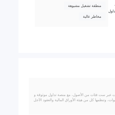
مة
منطقة تشغيل مشبوهة
داول
مخاطر عالية
وطرق
دة
ى
خة وليست
ني غياب التنظيم عدم
ة ،
 الفروقات عبر ست فئات من الأصول، مع منصة تداول موثوقة و
ط تداول جذابة. وتقول ESOM أيضًا إنها وسيط حائز على جوائز تتمتع بخبرة تزيد عن 10 سنوات، وتنظمها كل من هيئة الأوراق المالية والعقود الآجل
ا، ولكن لا يجب أن تأخذ كل ما قد ينشره الوسيط على موقعه على ال
، خاصة إذا كان موقع الويب مجهولاً وغير منظم كما هو الحال مع ESOM. إذا كنت لا تزال تعتقد أنه من المعقول إيداع أموالك معهم، يرج