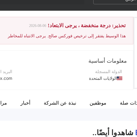
تحذير: درجة منخفضة ، يرجى الابتعاد!
2026-08-06
هذا الوسيط يفتقر إلى ترخيص فوركس صالح. يرجى الانتباه للمخاطر
معلومات أساسية
الدولة المسجلة
البريد ا
الولايات المتحدة
x.com
فترة التشغيل
موقع ا
5-10 سنوات
ات صلة
موظفين
نبذة عن الشركة
أخبار
مرا
اسم الشركة
عنوان 
53 Forest Ave Old Greenwich, CT 06870 United States
ESO MM LLC
شاهدوا أيضًا..