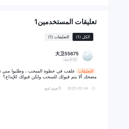
ى قراءة المراجعة التال
ESOM، بصفتك وسيط استنساخ مزيف مشتبه به ، يمثل مخ
هذه المنصة. لسوء الحظ ، لا توجد إيجابيات واضحة لتسليط ال
أخرى ، هناك العديد من السلبيات التي يجب أن تكون على د
تعليقات المستخدمين
1
حول ظروف التداول مثل الفروق والعمولات والرافعة المالية
الكل
(1)
التعليقات
(1)
الموارد التعليمية ودعم العملاء ، يُنصح التجار باستكشاف ا
أدوات التداول
大卫55675
6-10 سنة
المعادن الثمينة والسلع والمؤشر
مختلفة ، بما في ذلك
علقت في خطوة السحب ، وطلبوا مني تقديم 
التعليقات
مع العقود مقابل الفروقات على المعادن الثمينة ، يمكن للم
مضحك ألا يتم قبولك للسحب ولكن قبولك للإيداع؟
غالبًا ما تُعتبر هذه المعادن أصولًا ملاذًا آمنًا ويمكن أن تك
2023-02-24
هونغ كونغ
يتيح توفر العقود مقابل الفروقات على السلع للمتداولين الم
الزراعية وغير ذلك. يوفر تداول السلع فرصًا للمضاربة على 
& P 500 ، وداو جونز المتوسط ​​الصناعي ، وناسداك ، وغيرها ، مما يسمح لهم بتنويع استثماراتهم عبر شركات متعددة داخل سوق معين.
للمهتمين 
تحركات أسعار شركات معينة دون امتلاك الأسهم الأساسية.