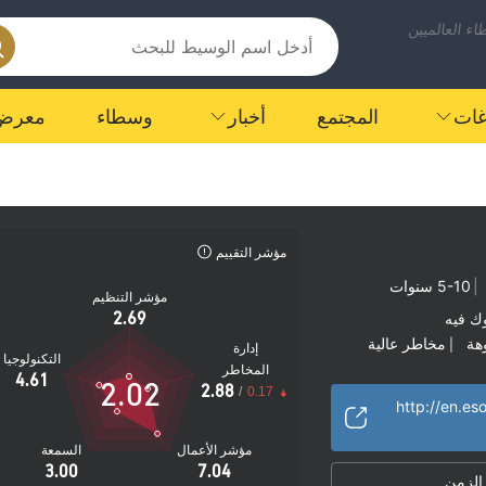
ء العالميين
اغات
المجتمع
أخبار
وسطاء
معرض
مؤشر التقييم
|
5-10 سنوات
مؤشر التنظيم
2.69
ك فيه
هة
مخاطر عالية
|
إدارة
التكنولوجيا
المخاطر
4.61
2.02
2.88
/
0.17
http://en.e
مؤشر الأعمال
السمعة
3.00
7.04
 الزمن