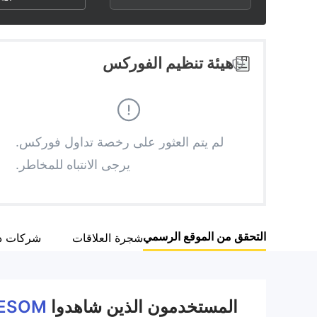
3
1
3
4
2
4
هيئة تنظيم الفوركس
5
3
5
6
4
6
لم يتم العثور على رخصة تداول فوركس.
يرجى الانتباه للمخاطر.
7
5
7
8
6
8
التحقق من الموقع الرسمي
شجرة العلاقات
شركات ذ
9
7
9
8
المستخدمون الذين شاهدوا
ESOM