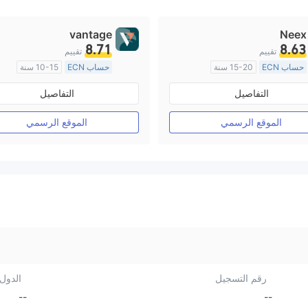
vantage
Neex
8.71
8.63
تقييم
تقييم
حساب ECN
15-20 سنة
حساب ECN
10-15 سنة
منظمة في أستراليا
منظمة في أستراليا
التفاصيل
التفاصيل
صناعة السوق (MM)
صناعة السوق (MM)
رخصة كاملة ميتاتريدر ٤
رخصة كاملة ميتاتريدر ٤
الموقع الرسمي
الموقع الرسمي
رقم التسجيل
الدول/
--
--