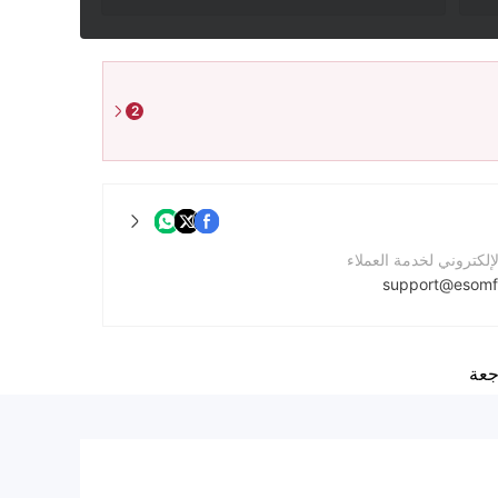
2
لإلكتروني لخدمة العملاء
support@esomf
لشركة
http://en.esomfx.com
جعة
الشركة