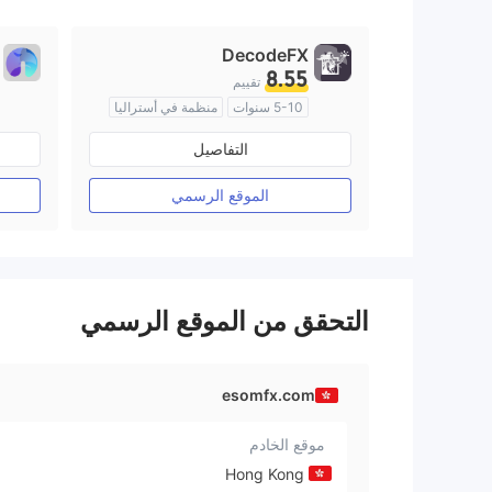
9
DecodeFX
8.55
تقييم
5-10 سنوات
منظمة في أستراليا
صناعة السوق (MM)
التفاصيل
رخصة كاملة ميتاتريدر ٤
الموقع الرسمي
التحقق من الموقع الرسمي
esomfx.com
موقع الخادم
Hong Kong