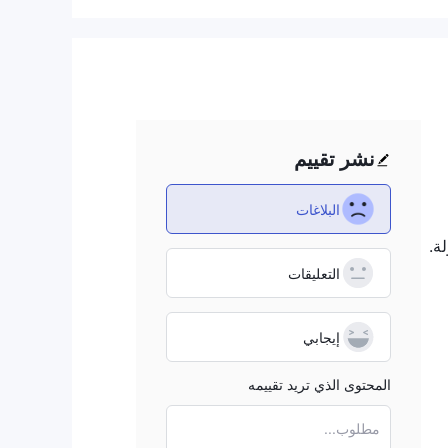
ر في
ة
ن
ة.
نشر تقييم
) على أصول
البلاغات
ة.
ن.
التعليقات
إيجابي
ESOMتقدم أيضًا عقود CFD على المؤشرات ، والتي تمثل أداء سوق أو قطاع معين. يمكن للمتداولين الاستثمار في المؤشرات الشائعة مثل S
المحتوى الذي تريد تقييمه
مطلوب...