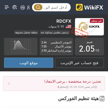
0
1
2
RDCFX
غير منظم
0
3
5-10 سنوات
ترخيص تنظيمي مشكوك فيه
منطقة تشغيل مشبوهة
1
4
مخاطر عالية
تقييم
المؤشر التنظيمي
2.64
2
.
0
5
مؤشر الأعمال
7.05
/10
مؤشر إدارة المخاطر
2.90
3
1
6
فتح حساب عبر الإنترنت
موقع الويب
4
2
7
5
3
8
تحذير: درجة منخفضة ، يرجى الابتعاد!
6
4
9
آخر فحص 2026-08-06
مخاطر
2
7
5
هيئة تنظيم الفوركس
8
6