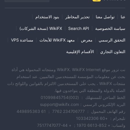
عنا
|
تواصل معنا
|
تحذير المخاطر
|
بنود الاستخدام
|
سياسة الخصوصية
|
Search API
|
WikiFX (نسخة الشركات)
|
التحقق الرسمي
|
معرض
|
معهد WikiFX للأبحاث
|
مساعدة VPS
|
التعاون التجاري
|
الأقسام الإقليمية
نت تزور موقع WikiFX. WikiFX Internet ومنتجاته المحمولة هي أداة
بحث عن معلومات المؤسسة للمستخدمين العالميين. عند استخدام
منتجات WikiFX ، يجب على المستخدمين الالتزام بالقوانين واللوائح ذات
الصلة بالدولة والمنطقة التي يتواجدون فيها.
الخط الساخن للمستهلك ： (002)01099845754
البريد الإلكتروني الرسمي：support@wikifx.com
رقم الهاتف المحمول ： 234706777 7762 ； 61 449895363
تليجرام： +60 103342306
واتساب: + 852-6613 1970； + 44-7517747077