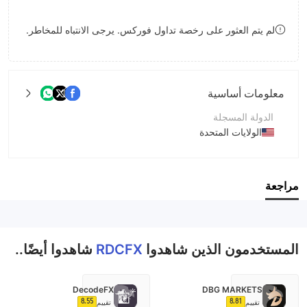
9
7
لم يتم العثور على رخصة تداول فوركس. يرجى الانتباه للمخاطر.
8
9
معلومات أساسية
الدولة المسجلة
الولايات المتحدة
فترة التشغيل
5-10 سنوات
مراجعة
اسم الشركة
RDCFX Ltd
المستخدمون الذين شاهدوا
RDCFX
شاهدوا أيضًا..
DecodeFX
DBG MARKETS
8.55
8.81
تقييم
تقييم