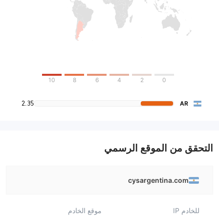
10
8
6
4
2
0
2.35
AR
التحقق من الموقع الرسمي
cysargentina.com
للخادم IP
موقع الخادم