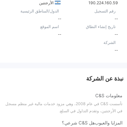
190.224.160.59
الأرجنتين
رقم التسجيل
الدول/المناطق الرئيسية
--
--
تاريخ إنشاء النطاق
اسم الموقع
--
--
الشركة
--
نبذة عن الشركة
معلومات C&S
تأسست C&S في عام 2008، وهي مزود خدمات مالية غير منظم مسجل
في الأرجنتين، وتقدم التداول في السلع.
المزايا والعيوب
هل C&S شرعي؟