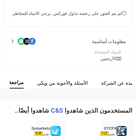
9
7
لم يتم العثور على رخصة تداول فوركس. يرجى الانتباه للمخاطر.
8
9
معلومات أساسية
الدولة المسجلة
الأرجنتين
فترة التشغيل
5-10 سنوات
مراجعة
نبذة عن الشركة
الأسئلة والأجوبة من ويكي
اسم الشركة
C&S S.R.L.
المستخدمون الذين شاهدوا
C&S
شاهدوا أيضًا..
fpmarkets
GTCFX
8.88
9.23
تقييم
تقييم