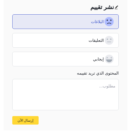
years, but based on the current information, their lack of
نشر تقييم
regulation and straightforward customer support channels
worries me, especially since other users have noted poor
البلاغات
customer service and even unresolved losses. Without
published details on withdrawal terms, I honestly can’t
التعليقات
recommend trusting funds to a platform where standard
procedures—like minimum withdrawal amounts—aren’t
disclosed. For any trader, especially when real money is
إيجابي
involved, being able to easily access and withdraw funds
is non-negotiable, and the absence of this information is a
المحتوى الذي تريد تقييمه
significant red flag for me.
مطلوب...
إرسال الآن