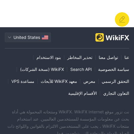
United States
عنا
|
تواصل معنا
|
تحذير المخاطر
|
بنود الاستخدام
|
سياسة الخصوصية
|
Search API
|
WikiFX (نسخة الشركات)
|
التحقق الرسمي
|
معرض
|
معهد WikiFX للأبحاث
|
مساعدة VPS
|
التعاون التجاري
|
الأقسام الإقليمية
نت تزور موقع WikiFX. WikiFX Internet ومنتجاته المحمولة هي أداة
بحث عن معلومات المؤسسة للمستخدمين العالميين. عند استخدام
منتجات WikiFX ، يجب على المستخدمين الالتزام بالقوانين واللوائح ذات
الصلة بالدولة والمنطقة التي يتواجدون فيها.