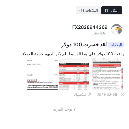
الكل
(1)
البلاغات
(1)
FX2828944269
3-5 سنة
لقد خسرت 100 دولار
البلاغات
أودعت 100 دولار على هذا الوسيط. لم يكن لديهم خدمة العملاء.
2021-08-25
المكسيك
لا يوجد المزيد