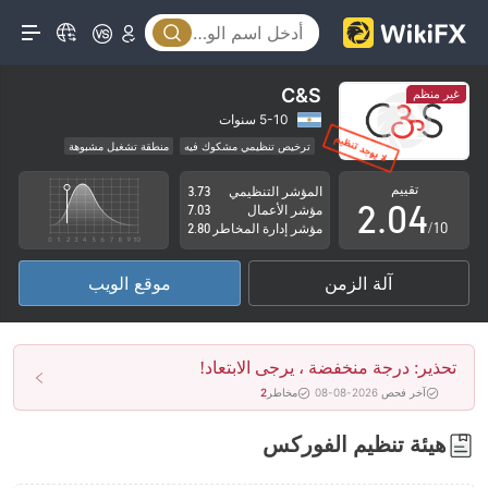
0
1
C&S
غير منظم
0
2
5-10 سنوات
ترخيص تنظيمي مشكوك فيه
منطقة تشغيل مشبوهة
1
3
مخاطر عالية
تقييم
المؤشر التنظيمي
3.73
2
.
0
4
مؤشر الأعمال
7.03
/10
مؤشر إدارة المخاطر
2.80
3
1
5
آلة الزمن
موقع الويب
4
2
6
5
3
7
تحذير: درجة منخفضة ، يرجى الابتعاد!
6
4
8
آخر فحص 2026-08-08
مخاطر
2
7
5
9
هيئة تنظيم الفوركس
8
6