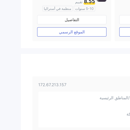
8.55
تقييم
5-10 سنوات
منظمة في أستراليا
صناعة السوق (MM)
التفاصيل
رخصة كاملة ميتاتريدر ٤
الموقع الرسمي
172.67.213.157
المناطق الرئيسية
ة