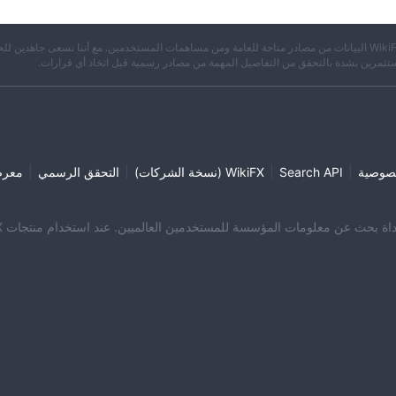
※ تجمع WikiFX البيانات من مصادر متاحة للعامة ومن مساهمات المستخدمين. مع أننا نسعى جاهدين لل
تثمرين بشدة بالتحقق من التفاصيل المهمة من مصادر رسمية قبل اتخاذ أي قرارات.
|
|
|
|
صوصية
Search API
WikiFX (نسخة الشركات)
التحقق الرسمي
معر