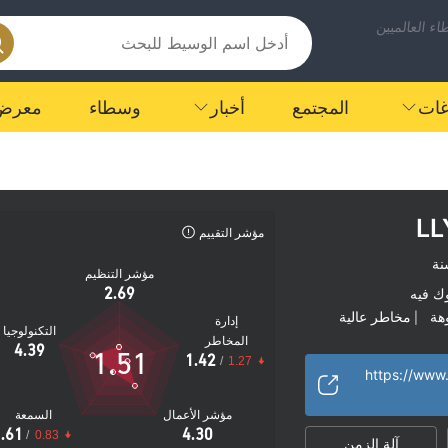
ء العالميين
اغات
المجتمع
أخبار
وسطاء
معرض
L
مؤشر التقييم
مؤشر التنظيم
2.69
ك فيه
هة
مخاطر عالية
|
إدارة
التكنولوجيا
المخاطر
4.39
1.51
1.42
/
1.27
https://www.
مؤشر الأعمال
السمعة
.61
4.30
/
0.83
آلة الزمن