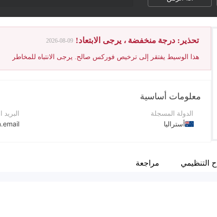
تحذير: درجة منخفضة ، يرجى الابتعاد!
2026-08-09
هذا الوسيط يفتقر إلى ترخيص فوركس صالح. يرجى الانتباه للمخاطر
معلومات أساسية
الدولة المسجلة
البريد ا
أستراليا
.email
فترة التشغيل
رقم الت
1-2 سنة
+61747979086
ح التنظيمي
مراجعة
اسم الشركة
موقع ا
Llyodstern Ltd