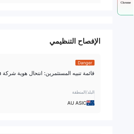
Chrome
الإفصاح التنظيمي
Danger
قائمة تنبيه المستثمرين: انتحال هوية شركة Esuperfund Pty Ltd (llyodstern.com).
البلد/المنطقة
AU ASIC