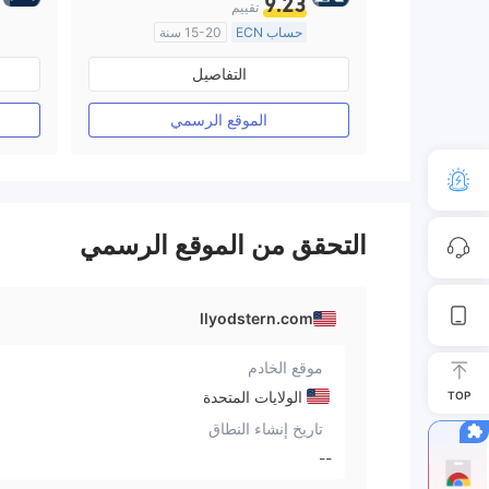
9.23
تقييم
حساب ECN
15-20 سنة
منظمة في المملكة المتحدة
التفاصيل
صناعة السوق (MM)
رخصة كاملة ميتاتريدر ٤
الموقع الرسمي
التحقق من الموقع الرسمي
llyodstern.com
موقع الخادم
الولايات المتحدة
TOP
تاريخ إنشاء النطاق
--