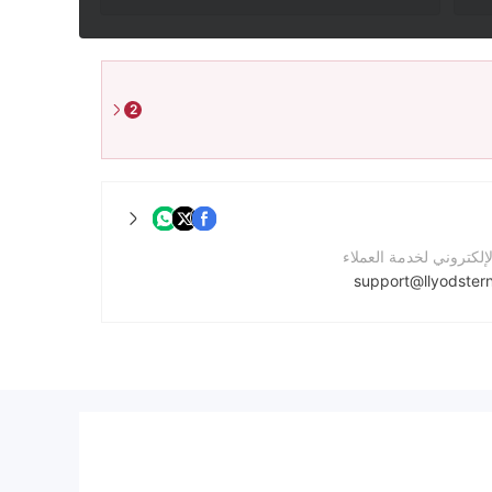
2
لإلكتروني لخدمة العملاء
support@llyodstern
واصل
لشركة
https://www.llyodstern.com/