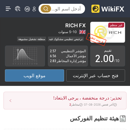
RICH FX
غير منظم
0
5-10 سنوات
ترخيص تنظيمي مشكوك فيه
منطقة تشغيل مشبوهة
1
مخاطر عالية
تقييم
المؤشر التنظيمي
2.57
2
.
0
0
مؤشر الأعمال
6.56
/10
مؤشر إدارة المخاطر
2.83
3
1
1
فتح حساب عبر الإنترنت
موقع الويب
4
2
2
5
3
3
تحذير: درجة منخفضة ، يرجى الابتعاد!
6
4
4
آخر فحص 2026-08-07
مخاطر
2
7
5
5
هيئة تنظيم الفوركس
8
6
6