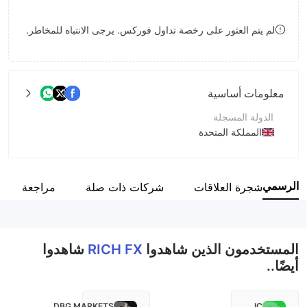
9
7
7
لم يتم العثور على رخصة تداول فوركس. يرجى الانتباه للمخاطر.
8
8
9
9
معلومات أساسية
الدولة المسجلة
المملكة المتحدة
فترة التشغيل
5-10 سنوات
ع الرسمي
شجرة العلاقات
شركات ذات صلة
مراجعة
اسم الشركة
Rich Income International Limited
المستخدمون الذين شاهدوا
RICH FX
شاهدوا
أيضًا..
DBG MARKETS
IC