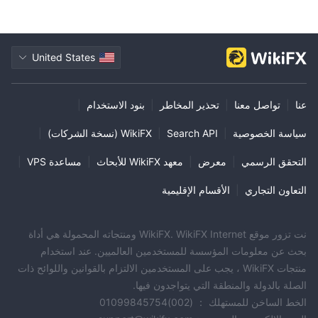
United States
عنا
|
تواصل معنا
|
تحذير المخاطر
|
بنود الاستخدام
|
سياسة الخصوصية
|
Search API
|
WikiFX (نسخة الشركات)
|
التحقق الرسمي
|
معرض
|
معهد WikiFX للأبحاث
|
مساعدة VPS
|
التعاون التجاري
|
الأقسام الإقليمية
نت تزور موقع WikiFX. WikiFX Internet ومنتجاته المحمولة هي أداة
بحث عن معلومات المؤسسة للمستخدمين العالميين. عند استخدام
منتجات WikiFX ، يجب على المستخدمين الالتزام بالقوانين واللوائح ذات
الصلة بالدولة والمنطقة التي يتواجدون فيها.
الخط الساخن للمستهلك ： (002)01099845754