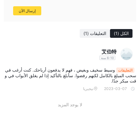
إرسال الآن
الكل
(1)
التعليقات
(1)
艾伯特
6-10 سنة
وسيط سخيف وبغيض ، فهم لا يدفعون أرباحك. كنت أرغب في
التعليقات
سحب المبلغ بالكامل لكنهم رفضوا. سأبلغ بالتأكيد إذا لم يغلق الأبواب في و
قت مبكر جدًا.
2023-03-07
نيجيريا
لا يوجد المزيد