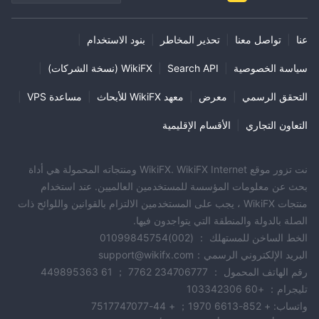
عنا
|
تواصل معنا
|
تحذير المخاطر
|
بنود الاستخدام
|
سياسة الخصوصية
|
Search API
|
WikiFX (نسخة الشركات)
|
التحقق الرسمي
|
معرض
|
معهد WikiFX للأبحاث
|
مساعدة VPS
|
التعاون التجاري
|
الأقسام الإقليمية
نت تزور موقع WikiFX. WikiFX Internet ومنتجاته المحمولة هي أداة
بحث عن معلومات المؤسسة للمستخدمين العالميين. عند استخدام
منتجات WikiFX ، يجب على المستخدمين الالتزام بالقوانين واللوائح ذات
الصلة بالدولة والمنطقة التي يتواجدون فيها.
الخط الساخن للمستهلك ： (002)01099845754
البريد الإلكتروني الرسمي：support@wikifx.com
رقم الهاتف المحمول ： 234706777 7762 ； 61 449895363
تليجرام： +60 103342306
واتساب: + 852-6613 1970； + 44-7517747077