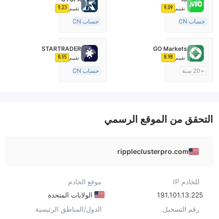
9.23
9.09
تقييم
تقييم
حساب ECN
حساب ECN
15-20 سنة
15-20 سنة
منظمة في أستراليا
منظمة في المملكة المتحدة
STARTRADER
GO Markets
صناعة السوق (MM)
صناعة السوق (MM)
8.55
8.98
تقييم
تقييم
رخصة كاملة ميتاتريدر ٤
رخصة كاملة ميتاتريدر ٤
+20 سنة
حساب ECN
منظمة في أستراليا
10-15 سنة
صناعة السوق (MM)
منظمة في أستراليا
cTrader
صناعة السوق (MM)
رخصة كاملة ميتاتريدر ٤
التحقق من الموقع الرسمي
rippleclusterpro.com
للخادم IP
موقع الخادم
191.101.13.225
الولايات المتحدة
رقم التسجيل
الدول/المناطق الرئيسية