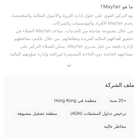
ما هو Mayfair؟
مع التركيز القوي على حلول إدارة الثروة والأصول المثالية والمخصصة،
يخدم Mayfair الأفراد والمؤسسات والشركات.
من خلال مجموعة شاملة من الخدمات، يساعد Mayfair العملاء في
تحقيق أهدافهم المالية الفريدة وتطلعاتهم. من خلال تكليف محافظهم
لإدارة دقيقة من قبل مديري Mayfair، يمكن للعملاء التركيز على
مساعيهم الخاصة دون الحاجة المستمرة لمراقبة وإدارة شؤونهم المالية.
ككيان م reg، يخضع Mayfair لإشراف SFC.
إذا كنت مهتمًا ، فنحن نشجعك على المتابعة في قراءة المقال القادم ،
الذي سيقيم الوسيط بشكل شامل من وجهات نظر متعددة ويقدم لك
ملف الشركة
معلومات موجزة ومنظمة بشكل جيد. سيختتم المقال بتقديم ملخص موجز
سيمنحك نظرة شاملة على السمات الرئيسية للوسيط.
+20 سنة
منظمة في Hong Kong
الإيجابيات والسلبيات
الإيجابيات:
ترخيص تداول المشتقات (AGN)
منطقة تشغيل مشبوهة
تنظمها هيئة الأوراق المالية والعقود الآجلة (SFC): Mayfair تنظمها هيئة
الأوراق المالية والعقود الآجلة (SFC) مما يضفي شرعية على عملياتها
مخاطر عالية
ويوفر درجة من الأمان للمتداولين.
- منصات تداول متعددة وتطبيقات محمولة: Mayfair يقدم مجموعة متنوعة