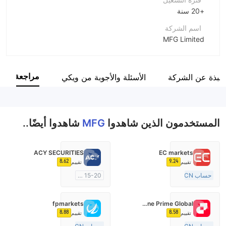
+20 سنة
اسم الشركة
MFG Limited
اختصار الشركة
MFG
مراجعة
نبذة عن الشركة
الأسئلة والأجوبة من ويكي
موظفو الشركة
--
المستخدمون الذين شاهدوا
MFG
شاهدوا أيضًا..
ACY SECURITIES
EC markets
8.62
9.24
تقييم
تقييم
حساب ECN
15-20 سنة
10-15 سنة
منظمة في أستراليا
منظمة في أستراليا
صناعة السوق (MM)
fpmarkets
Fortune Prime Global
صناعة السوق (MM)
رخصة كاملة ميتاتريدر ٤
8.88
8.58
تقييم
تقييم
رخصة كاملة ميتاتريدر ٤