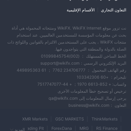
المؤشرات والسلع والعملات الآجلة، وغيرها. توفر أسعارًا في الوقت
التعاون التجاري
|
الأقسام الإقليمية
الحقيقي، ورسوم بيانية قابلة للتخصيص، ومجموعة من أدوات التحليل
الفني لمساعدة المتداولين في اتخاذ قرارات تداول مستنيرة.
أوتون
نت تزور موقع WikiFX. WikiFX Internet ومنتجاته المحمولة هي أداة
Auton هو تطبيق محمول مصمم لتداول الأوراق المالية أثناء التنقل. إنه
بحث عن معلومات المؤسسة للمستخدمين العالميين. عند استخدام
متوافق مع أجهزة iOS و Android ويوفر الوصول إلى بيانات السوق في
منتجات WikiFX ، يجب على المستخدمين الالتزام بالقوانين واللوائح ذات
الوقت الحقيقي والرسوم البيانية وتحديثات الأخبار. يمكن للمتداولين تنفيذ
الصلة بالدولة والمنطقة التي يتواجدون فيها.
الصفقات ووضع الطلبات وإدارة محفظتهم من هواتفهم، مما يجعله منصة
الخط الساخن للمستهلك ： (002)01099845754
مثالية لأولئك الذين يتنقلون بشكل متكرر.
البريد الإلكتروني الرسمي：support@wikifx.com
تطبيق SPTrader المحمول
رقم الهاتف المحمول ： 234706777 7762 ； 61 449895363
تداول العقود
تطبيق SPTrader المحمول هو منصة أخرى مصممة لـ
تليجرام： +60 103342306
الآجلة
واتساب: + 852-6613 1970； + 44-7517747077
. يوفر للمتداولين الوصول إلى أسعار مباشرة ورسوم بيانية قابلة
ترخيص أو تصحيح خطأ المعلومات الأخرى
للتخصيص وأدوات تحليلية للمساعدة في تنفيذ التجارة. تطبيق التداول
يرجى إرسال المعلومات إلى qa@wikifx.com
المحمول متاح لكل من أجهزة iOS و Android.
التعاون ：business@wikifx.com
منصة
OATS.NET
خيارات الأسهم
أخيرًا ، تم تصميم منصة OATS.NET خصيصًا لتداول
. إنها
XMR Markets
GSC MARKETS
ThinkMarkets
تطبيق قابل للتنزيل يوفر بيانات سوقية في الوقت الحقيقي وأدوات تحليلية
RS Finance
MRG
ForexDana
The Trading Pit
لمساعدة المتداولين في تنفيذ الصفقات. تتميز المنصة أيضًا بمجموعة من
المزيد