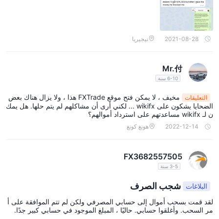
قم بإيداع الحد الأدنى للمبلغ عبر التحويل البنكي أو المحفظة الإلكترونية
تَأثِير
2021-08-28
نيجيريا
FXTradeيوفر مستويات رافعة مالية عالية تصل إلى 1:500، مما يسمح
للمتداولين بالتحكم في صفقات كبيرة بكمية صغيرة من رأس المال. ومع
ذلك، فإن الرافعة المالية تعمل أيضًا على تضخيم الخسائر عندما تتحرك
Mr.付
الصفقات ضدك.
6-10 سنة
فروق الأسعار والعمولات
مخيف ، لا يمكن فتح موقع FXTrade هذا ، ولا يزال هناك بعض
التعليقات
الضحايا يشكون على wikifx ... لكني أرى أن مشاكلهم لم يتم حلها. هل يمك
تختلف فروق الأسعار بناءً على نوع الحساب وظروف السوق، ولكن
ن لـ wikifx مساعدتهم على استرداد أموالهم؟
FXTrade لا يتقاضى أي عمولات. وبشكل عام، تعتبر فروق الأسعار
2022-12-14
هونغ كونغ
تنافسية مقارنة بمتوسط ​​الصناعة. تسمح التكاليف المنخفضة للمتداولين
بالاحتفاظ بمزيد من الأرباح من الصفقات الفائزة.
FX3682557505
منصة التداول
3-5 سنة
FXTradeتوفر منصات الويب والهواتف المحمولة الخاصة بها والتي تركز
شجب الصرف
البلاغات
على سهولة الاستخدام، بالإضافة إلى منصة mt4 المتقدمة والقابلة
لقد قمت بسحب أموال إلى حسابي المصرفي ولكن لم تتم الموافقة على أ
للتخصيص بدرجة كبيرة. وهذا يلبي احتياجات المتداولين المبتدئين وذوي
مر السحب. وأغلقوا حسابي. حاليًا ، المبلغ الموجود في حسابي كبير جدًا.