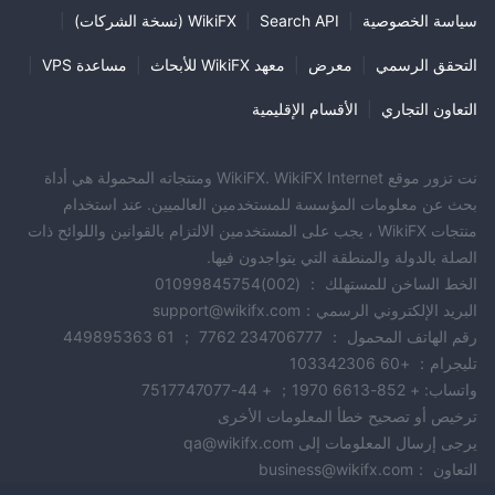
الوصول إلى المستشارين الخبراء ونسخ أدوات التداول
سياسة الخصوصية
|
Search API
|
WikiFX (نسخة الشركات)
|
الإيداع والسحب
التحقق الرسمي
|
معرض
|
معهد WikiFX للأبحاث
|
مساعدة VPS
|
FXTradeيقدم مجموعة من طرق الإيداع والسحب بدون رسوم إيداع.
التعاون التجاري
|
الأقسام الإقليمية
تحمل عمليات السحب بعض الرسوم لمدفوعات المحفظة الإلكترونية
ولكنها مجانية للتحويلات البنكية. تتم المعالجة بشكل أسرع من خلال
المحافظ الإلكترونية، بينما تستغرق التحويلات المصرفية ما يصل إلى عدة
نت تزور موقع WikiFX. WikiFX Internet ومنتجاته المحمولة هي أداة
أيام عمل. إجمالي، FXTrade يوفر خيارات تمويل تنافسية مقارنة
بحث عن معلومات المؤسسة للمستخدمين العالميين. عند استخدام
بالصناعة.
منتجات WikiFX ، يجب على المستخدمين الالتزام بالقوانين واللوائح ذات
الصلة بالدولة والمنطقة التي يتواجدون فيها.
دعم العملاء
الخط الساخن للمستهلك ： (002)01099845754
FXTradeيوفر دعمًا للعملاء على مدار 24 ساعة طوال أيام الأسبوع عبر
البريد الإلكتروني الرسمي：support@wikifx.com
الدردشة المباشرة والبريد الإلكتروني والهاتف بلغات متعددة.
رقم الهاتف المحمول ： 234706777 7762 ； 61 449895363
دردشة حية متعددة اللغات على مدار 24 ساعة و5 أيام في الأسبوع يمكن
تليجرام： +60 103342306
الوصول إليها من منصات التداول والموقع الإلكتروني
واتساب: + 852-6613 1970； + 44-7517747077
دعم عبر البريد الإلكتروني مع استجابة مضمونة في غضون 24 ساعة
ترخيص أو تصحيح خطأ المعلومات الأخرى
دعم هاتفي مجاني في أكثر من 15 دولة
يرجى إرسال المعلومات إلى qa@wikifx.com
مدراء حسابات مخصصين لأصحاب حسابات VIP
التعاون ：business@wikifx.com