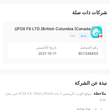
شركات ذات صلة
FOX FX LTD.(British Columbia (Canada))
نشط
كندا
رقم التسجيل
تاريخ التأسيس
2021-10-11
BC1348650
نبذة عن الشركة
ملاحظة
: موقع الويب الرسمي لـ FOX FX: https://foxfx.co/ غير متاح
عادةً.
معلومات FOX FX