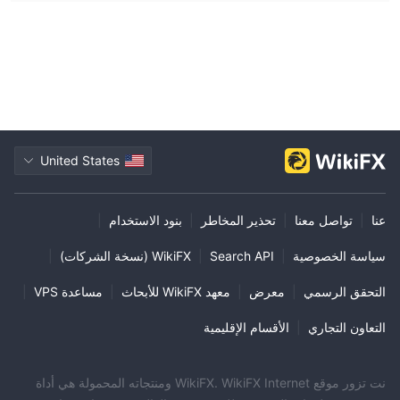
United States
عنا
|
تواصل معنا
|
تحذير المخاطر
|
بنود الاستخدام
|
سياسة الخصوصية
|
Search API
|
WikiFX (نسخة الشركات)
|
التحقق الرسمي
|
معرض
|
معهد WikiFX للأبحاث
|
مساعدة VPS
|
التعاون التجاري
|
الأقسام الإقليمية
نت تزور موقع WikiFX. WikiFX Internet ومنتجاته المحمولة هي أداة