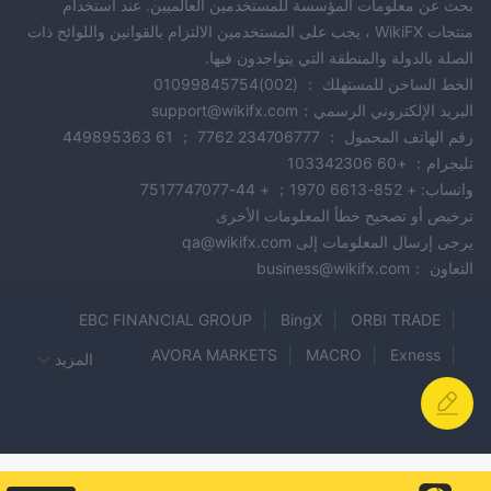
بحث عن معلومات المؤسسة للمستخدمين العالميين. عند استخدام
منتجات WikiFX ، يجب على المستخدمين الالتزام بالقوانين واللوائح ذات
الصلة بالدولة والمنطقة التي يتواجدون فيها.
الخط الساخن للمستهلك ： (002)01099845754
البريد الإلكتروني الرسمي：support@wikifx.com
رقم الهاتف المحمول ： 234706777 7762 ； 61 449895363
تليجرام： +60 103342306
واتساب: + 852-6613 1970； + 44-7517747077
ترخيص أو تصحيح خطأ المعلومات الأخرى
يرجى إرسال المعلومات إلى qa@wikifx.com
التعاون ：business@wikifx.com
EBC FINANCIAL GROUP
BingX
ORBI TRADE
AVORA MARKETS
MACRO
Exness
المزيد
LTI
LONG ASIA
DOMINION MARKETS
FXOpen
Ebury
BCM MARKETS
FiatVisions
FORECORE-FX
EliteFxPro
AF Markets
NeoProFx