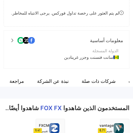
8
لم يتم العثور على رخصة تداول فوركس. يرجى الانتباه للمخاطر.
9
معلومات أساسية
الدولة المسجلة
سانت فنسنت وجزر غرينادين
فترة التشغيل
2-5 سنوات
ت
شركات ذات صلة
نبذة عن الشركة
مراجعة
اسم الشركة
Fox Fx Limited
المستخدمون الذين شاهدوا
FOX FX
شاهدوا أيضًا..
FXCM
vantage
9.41
8.71
تقييم
تقييم