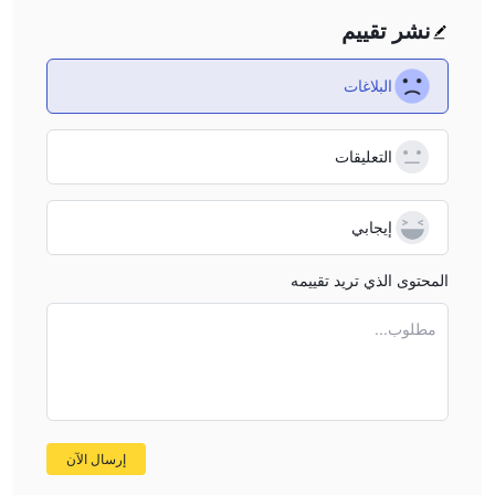
مخاوف تنظيمية
نشر تقييم
FOX FX غير معتمدة، مما يجعلها أقل أمانًا من الشركة المنظمة.
البلاغات
استنتاج
نظرًا لعدم إمكانية فتح الموقع الرسمي لـ FOX FX، لا يمكن للمتداولين
الحصول على مزيد من المعلومات حول خدمات الأمان. بالإضافة إلى ذلك،
التعليقات
فإن الوضع غير المنظم وعدم تسجيل اسم النطاق يشير إلى أن مخاطر
التداول مع الوسيط عالية. يُنصح باختيار وسطاء منظمين ذوي عمليات
إيجابي
شفافة لضمان سلامة استثماراتك والامتثال للمعايير القانونية. يمكن
للمتداولين معرفة المزيد عن وسطاء آخرين من خلال WikiFX. تعزز
المحتوى الذي تريد تقييمه
المعلومات أمان المعاملات.
مطلوب...
إرسال الآن