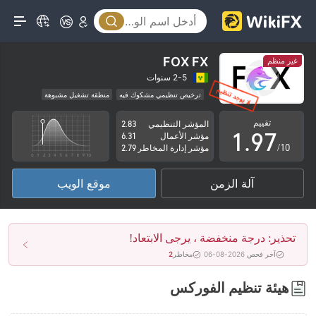
4
2
5
3
6
4
FOX FX
غير منظم
7
5
2-5 سنوات
ترخيص تنظيمي مشكوك فيه
منطقة تشغيل مشبوهة
0
8
6
مخاطر عالية
تقييم
المؤشر التنظيمي
2.83
1
.
9
7
مؤشر الأعمال
6.31
/10
مؤشر إدارة المخاطر
2.79
2
8
آلة الزمن
موقع الويب
3
9
4
تحذير: درجة منخفضة ، يرجى الابتعاد!
5
آخر فحص 2026-08-06
مخاطر
2
6
هيئة تنظيم الفوركس
7