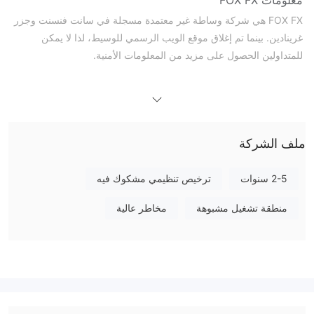
FOX FX هي شركة وساطة غير معتمدة مسجلة في سانت فنسنت وجزر
غرينادين. بينما تم إغلاق موقع الويب الرسمي للوسيط، لذا لا يمكن
للمتداولين الحصول على مزيد من المعلومات الأمنية.
هل FOX FX شرعي؟
FOX FX غير معتمدة، مما سيزيد من عدم الامتثال التجاري ويقلل من أمان
استثمارات المتداولين. يُنصح بالحذر عند التعامل مع الشركة.
بعد استعلام Whois، اكتشفنا أن اسم نطاق هذه الشركة معروض للبيع،
ملف الشركة
مما يشير إلى أنها لم تقم بتسجيله بشكل آمن.
2-5 سنوات
ترخيص تنظيمي مشكوك فيه
سلبيات FOX FX
موقع غير متاح
منطقة تشغيل مشبوهة
مخاطر عالية
موقع FOX FX غير متاح، مما يثير مخاوف بشأن موثوقيته وإمكانية الوصول
إليه.
نقص الشفافية
نظرًا لعدم شرح FOX FX لمزيد من معلومات المعاملات، خاصة فيما
يتعلق بالرسوم والخدمات، فإن ذلك سيشكل مخاطر كبيرة ويقلل من أمان
المعاملات.