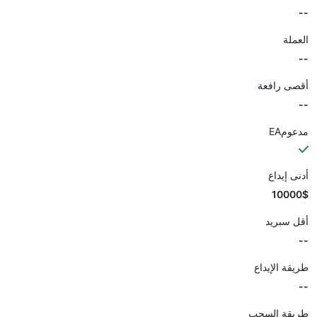
--
العملة
--
أقصى رافعة
--
مدعومEA
أدنى إيداع
10000$
أقل سبريد
--
طريقة الإيداع
--
طريقة السحب