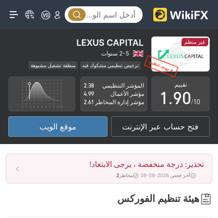
4
5
6
LEXUS CAPITAL
غير منظم
7
2-5 سنوات
ترخيص تنظيمي مشكوك فيه
منطقة تشغيل مشبوهة
0
8
مخاطر عالية
تقييم
المؤشر التنظيمي
2.38
1
.
9
0
مؤشر الأعمال
4.99
/10
مؤشر إدارة المخاطر
2.61
2
1
فتح حساب عبر الإنترنت
موقع الويب
3
2
4
3
تحذير: درجة منخفضة ، يرجى الابتعاد!
5
4
آخر فحص 2026-08-09
مخاطر
2
6
5
هيئة تنظيم الفوركس
7
6