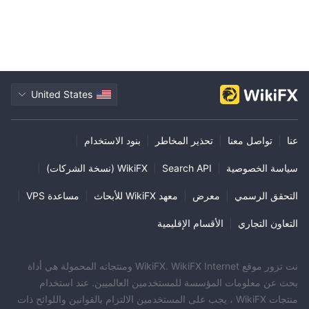
United States
عنا
|
تواصل معنا
|
تحذير المخاطر
|
بنود الاستخدام
|
سياسة الخصوصية
|
Search API
|
WikiFX (نسخة الشركات)
|
التحقق الرسمي
|
معرض
|
معهد WikiFX للأبحاث
|
مساعدة VPS
|
التعاون التجاري
|
الأقسام الإقليمية
نت تزور موقع WikiFX. WikiFX Internet ومنتجاته المحمولة هي أداة
بحث عن معلومات المؤسسة للمستخدمين العالميين. عند استخدام
منتجات WikiFX ، يجب على المستخدمين الالتزام بالقوانين واللوائح ذات