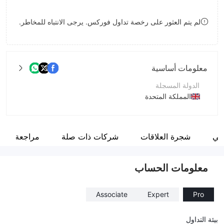
8
7
لم يتم العثور على رخصة تداول فوركس. يرجى الانتباه للمخاطر.
9
8
9
معلومات أساسية
الدولة المسجلة
المملكة المتحدة
فترة التشغيل
2-5 سنوات
مي
شجرة العلاقات
شركات ذات صلة
مراجعة
اسم الشركة
Lexus Capital LLC
معلومات الحساب
Associate
Expert
Pro
بيئة التداول