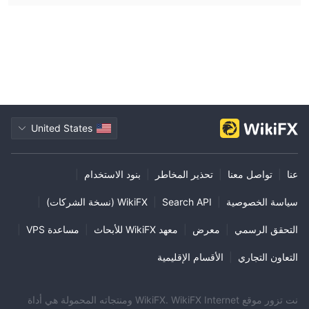
United States
عنا
|
تواصل معنا
|
تحذير المخاطر
|
بنود الاستخدام
|
سياسة الخصوصية
|
Search API
|
WikiFX (نسخة الشركات)
|
التحقق الرسمي
|
معرض
|
معهد WikiFX للأبحاث
|
مساعدة VPS
|
التعاون التجاري
|
الأقسام الإقليمية
نت تزور موقع WikiFX. WikiFX Internet ومنتجاته المحمولة هي أداة