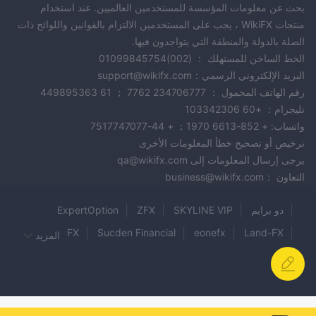
بحث عن معلومات المؤسسة للمستخدمين العالميين. عند استخدام
منتجات WikiFX ، يجب على المستخدمين الالتزام بالقوانين واللوائح ذات
الصلة بالدولة والمنطقة التي يتواجدون فيها.
الخط الساخن للمستهلك ： (002)01099845754
البريد الإلكتروني الرسمي：support@wikifx.com
رقم الهاتف المحمول ： 234706777 7762 ； 61 449895363
تليجرام： +60 103342306
واتساب: + 852-6613 1970； + 44-7517747077
ترخيص أو تصحيح خطأ المعلومات الأخرى
يرجى إرسال المعلومات إلى qa@wikifx.com
التعاون ：business@wikifx.com
دو برايم
SKYLINE VIP
ZFX
ExpertOption
IronFX
Sucden Financial
eonefx
Land-FX
المزيد
Brisk Markets
XORKETS FX
Theos Markets
DCO MARKET
KEY TO TRADING
4T
AAAFx
APEX TRADING
Market101
FXPremax