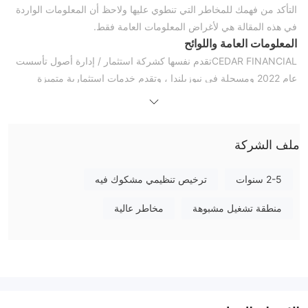
التأكد من فهمك للمخاطر التي تنطوي عليها ولاحظ أن المعلومات الواردة
في هذه المقالة هي لأغراض المعلومات العامة فقط.
المعلومات العامة واللوائح
CEDAR FINANCIALتقدم نفسها كشركة استثمار / إدارة أصول تأسست
عام 2022 ومسجلة في نيوزيلندا ، وتقدم خدمات استثمارية متميزة
للمستثمرين (أفراد ومؤسسات). كما تدعي أنها تزود عملائها بثلاث حزم
استثمارية برافعة مالية تصل إلى 1: 500 عبر ثلاث خطط استثمارية ،
بالإضافة إلى خدمة دعم العملاء على مدار الساعة طوال أيام الأسبوع. هنا
ملف الشركة
الصفحة الرئيسية لهذا الموقع الرسمي للوسطاء:
أما بالنسبة للتنظيم ، فقد تم التحقق من ذلك CEDAR FINANCIAL حاليا لا
2-5 سنوات
ترخيص تنظيمي مشكوك فيه
يوجد تنظيم ساري المفعول. هذا هو السبب في أن وضعه التنظيمي على
wikifx مُدرج على أنه "بدون ترخيص" ويحصل على درجة منخفضة نسبيًا
منطقة تشغيل مشبوهة
مخاطر عالية
تبلغ 1.05 / 10. من فضلك كن على علم بالمخاطر.
ملاحظة: تاريخ لقطة الشاشة هو 12 يناير 2023. تقدم WikiFX درجات
ديناميكية ، والتي سيتم تحديثها في الوقت الفعلي بناءً على ديناميكيات
الوسيط. لذا فإن الدرجات التي تم الحصول عليها في الوقت الحالي لا تمثل
الدرجات السابقة والمستقبلية.
حزم الاستثمار