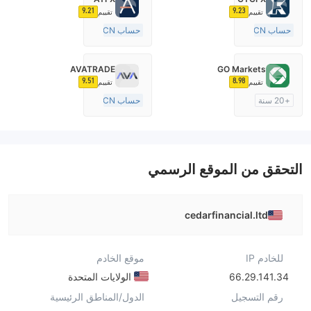
9.21
9.23
تقييم
تقييم
حساب ECN
حساب ECN
15-20 سنة
10-15 سنة
منظمة في المملكة المتحدة
منظمة في أستراليا
AVATRADE
GO Markets
صناعة السوق (MM)
صناعة السوق (MM)
9.51
8.98
تقييم
تقييم
رخصة كاملة ميتاتريدر ٤
رخصة كاملة ميتاتريدر ٤
+20 سنة
حساب ECN
منظمة في أستراليا
15-20 سنة
صناعة السوق (MM)
منظمة في أستراليا
cTrader
صناعة السوق (MM)
رخصة كاملة ميتاتريدر ٤
التحقق من الموقع الرسمي
cedarfinancial.ltd
للخادم IP
موقع الخادم
66.29.141.34
الولايات المتحدة
رقم التسجيل
الدول/المناطق الرئيسية