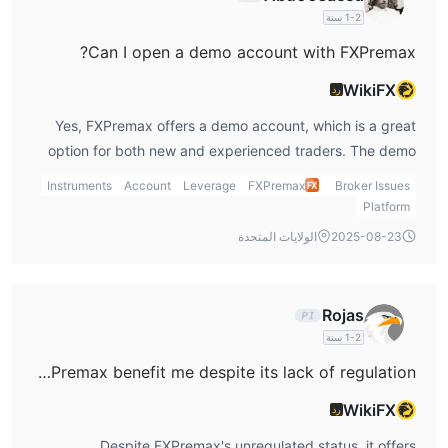
1-2 سنة
Can I open a demo account with FXPremax?
WikiFX
رد
Yes, FXPremax offers a demo account, which is a great
option for both new and experienced traders. The demo
account allows you to practice trading in a risk-free
Instruments
Account
Leverage
FXPremax
Broker Issues
environment, using virtual funds. This helps traders
Platform
familiarize themselves with the platform and test
2025-08-23
الولايات المتحدة
strategies before committing real money. From my
experience, I always recommend using a demo account
before going live. It’s an essential tool for building
Rojas
confidence and understanding the platform’s features,
1-2 سنة
which can ultimately improve trading performance.
How can trading with FXPremax benefit me despite its lack of regulation?
WikiFX
رد
Despite FXPremax's unregulated status, it offers