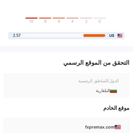
10
8
6
4
2
0
2.57
US
التحقق من الموقع الرسمي
الدول/المناطق الرئيسية
البلغارية
موقع الخادم
fxpremax.com