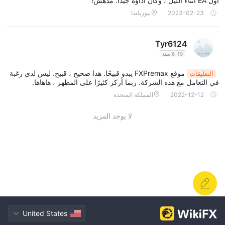
اول EA أثناء الليل ، وكان أداؤه جيدًا. مدهش!
مرونة لاستكشاف الأسواق المختلفة وتصميم استراتيجيات التداول الخاصة ب
ي وفقًا لذلك. يستحق دعم العملاء في FXPremax إشادة خاصة. فريق الدع
2023-02-23
نيوزيلندا
م على درجة عالية من الاحتراف والمعرفة ومتاح دائمًا للتعامل مع
Tyr6124
6-10 سنة
موقع FXPremax يبدو قبيحًا. هذا صحيح ، قبيح. ليس لدي رغبة
التعليقات
في التعامل مع هذه الشركة. ربما أركز كثيرًا على المظهر ، هاهاها.
2022-12-12
المملكة المتحدة
لا يوجد المزيد
United States