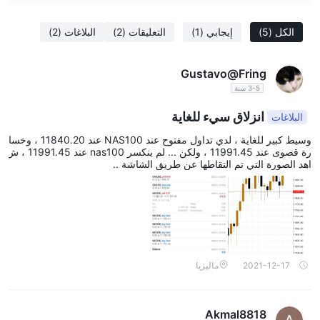
الكل
(5)
إيجابي
(1)
التعليقات
(2)
البلاغات
(2)
Gustavo@Fring
3-5 سنة
انزلاق سيء للغاية
البلاغات
وسيط كبير للغاية ، لدي تداول مفتوح عند NAS100 عند 11840.20 ، وخسا
رة قصوى عند 11991.45 ، ولكن ... لم ينكسر nas100 عند 11991.45 ، ش
اهد الصورة التي تم التقاطها عن طريق الشاشة ..
2021-12-17
ماليزيا
Akmal8818