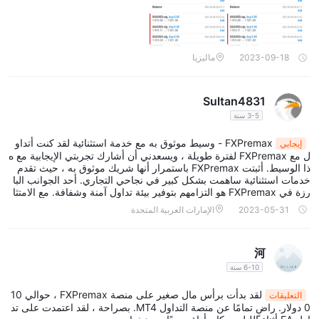
remax لا يوجد تنظيم ولكنه قام بحظر الدردشة الخاصة بي حتى لا يرى طال
به عندما أريد أن أعلمهم
2023-09-18
ماليزيا
Sultan4831
3-5 سنة
FXPremax - وسيط موثوق به مع خدمة استثنائية لقد كنت أتداو
إيجابي
ل مع FXPremax لفترة طويلة ، ويسعدني أن أشارك تجربتي الإيجابية مع ه
ذا الوسيط. أثبتت FXPremax باستمرار أنها شريك موثوق به ، حيث تقدم
خدمات استثنائية ساهمت بشكل كبير في نجاحي التجاري. أحد الجوانب البا
رزة في FXPremax هو التزامهم بتوفير بيئة تداول آمنة وشفافة. مع الامتثا
ل التنظيمي الصارم وحسابات العملاء المنفصلة ، أشعر بالثقة في أن أموال
2023-05-31
الإمارات العربية المتحدة
ي محمية بشكل جيد. تذهب FXPremax إلى أبعد الحدود لإعطاء الأولوية ل
سلامة وسلامة أصول عملائها. منصة التداول التي تقدمها شركة FXPremax
رائعة للغاية. واجهته البديهية ، جنبًا إلى جنب مع أدوات التحليل القوية وبيانا
河
ت السوق في الوقت الفعلي ، سهلت إلى حد كبير قرارات التداول الخاصة
بي. المنصة مستقرة وسهلة الاستخدام وتوفر تنفيذًا سريعًا للصفقات ، مما ي
6-10 سنة
ضمن عدم تفويت أي فرص تداول. علاوة على ذلك ، تقدم FXPremax مجم
وعة واسعة من الأدوات القابلة للتداول عبر فئات الأصول المختلفة. سواء ك
لقد بدأت برأس مال صغير على منصة FXPremax ، حوالي 10
التعليقات
ان الأمر يتعلق بالفوركس أو السلع أو المؤشرات أو العملات المشفرة ، فإ
0 دولار. راضٍ تمامًا عن منصة التداول MT4. بصراحة ، لقد اعتمدت على تد
ن اختيارهم المتنوع يسمح بمحفظة استثمارية متنوعة بشكل جيد. أنا أقدر ال