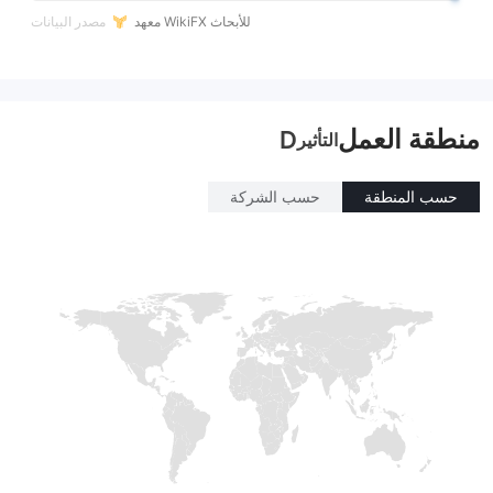
معهد WikiFX للأبحاث
مصدر البيانات
منطقة العمل
D
التأثير
حسب المنطقة
حسب الشركة