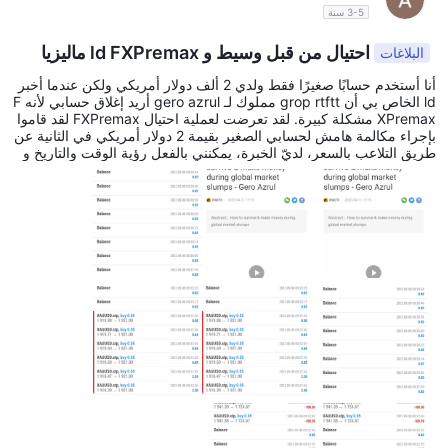
3-5 سنة
احتيال من قبل وسيط و ld FXPremax ماليزيا
البلاغات
أنا أستخدم حسابًا صغيرًا فقط ولدي 2 ألف دولار أمريكي ولكن عندما أخبر
ld الخاص بي أن grop rtftt مملوك لـ gero azrul أريد إغلاق حسابي لأنه F
XPremax مشكلة كبيرة. لقد تعرضت لعملية احتيال FXPremax لقد قاموا
بإجراء مكالمة هامش لحسابي الصغير بقيمة 2 دولار أمريكي في الثانية عن
طريق التلاعب بالسعر، لديّ الخبرة، يمكنني بالفعل رؤية الوقت والتاريخ و
سعر الذهب في ذلك الوقت. الذهب لا يتحرك على الإطلاق في ذلك الوقت
ولكن في حسابي، قمت بالفعل بإجراء MC بسبب انخفاض السعر. قبل أن
يحدث ذلك أخبرتني أنني أريد إغلاق حسابي في FXPremax ما الذي يجعلن
ي أشعر بالفضول حول كيفية معرفة شركة fxpreamax وجعل حسابي m
c بهذه الطريقة. للتسجيل الذي أستخدمه FXPremax لمدة 4 سنوات والعدي
د من المشكلات التي تحدث وغير منطقية على الإطلاق، لن يسمحوا لك بال
سحب باستخدام عذر مثل إساءة استخدام التجارة والمقايضة على الرغم م
ن أنك تستخدم حساب مسحة مجاني. أنا فقط أستخدمه FXPremax لأنني
أريد دعم gero azrul ولكن عندما يحدث هذا وأخبره بمشكلتي فإنه يتجاهلن
ي على الرغم من أنه يضمن ذلك FXPremax آمنة وتعزيز FXPremax في
كل مرة في حياته، يدعي أيضًا أنه أفضل صديق FXPremax وأيضا د FXPr
emax لذلك عندما لا يريد مساعدتي أحاول أن أحفر بنفسي وأجد FXPrem
ax التنظيم ولكن FXPremax باستخدام تنظيم مزيف.. أشعر بالفضول تجاه
gero azrul وكان المالك بالفعل شريكًا في احتيال عملائه. لقد وضعت أيضًا
صورة gero azrul التي تم تقييمها، يرجى التحقيق معه مرة أخرى لأنه يعر
ف بالفعل FXPremax لا ينظم ويزيف ولكن لا يزال يروج ويجبر طالبه على
التسجيل والاستخدام FXPremax .أنا أيضًا في حياته لأخبر تلميذه بذلك FXP