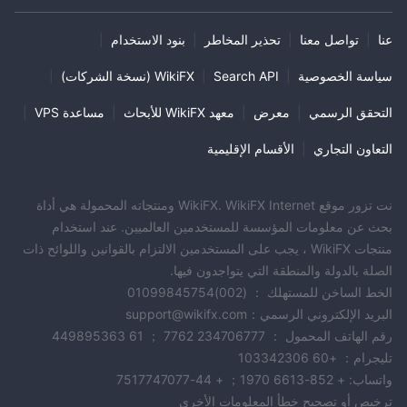
عنا
|
تواصل معنا
|
تحذير المخاطر
|
بنود الاستخدام
|
سياسة الخصوصية
|
Search API
|
WikiFX (نسخة الشركات)
|
التحقق الرسمي
|
معرض
|
معهد WikiFX للأبحاث
|
مساعدة VPS
|
التعاون التجاري
|
الأقسام الإقليمية
نت تزور موقع WikiFX. WikiFX Internet ومنتجاته المحمولة هي أداة
بحث عن معلومات المؤسسة للمستخدمين العالميين. عند استخدام
منتجات WikiFX ، يجب على المستخدمين الالتزام بالقوانين واللوائح ذات
الصلة بالدولة والمنطقة التي يتواجدون فيها.
الخط الساخن للمستهلك ： (002)01099845754
البريد الإلكتروني الرسمي：support@wikifx.com
رقم الهاتف المحمول ： 234706777 7762 ； 61 449895363
تليجرام： +60 103342306
واتساب: + 852-6613 1970； + 44-7517747077
ترخيص أو تصحيح خطأ المعلومات الأخرى