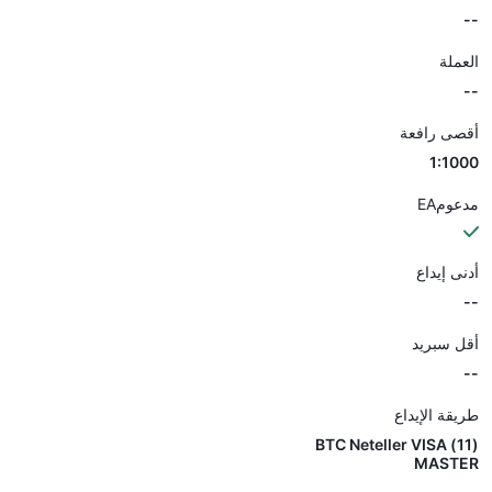
--
العملة
--
أقصى رافعة
1:1000
مدعومEA
أدنى إيداع
--
أقل سبريد
--
طريقة الإيداع
(11) BTC Neteller VISA
MASTER