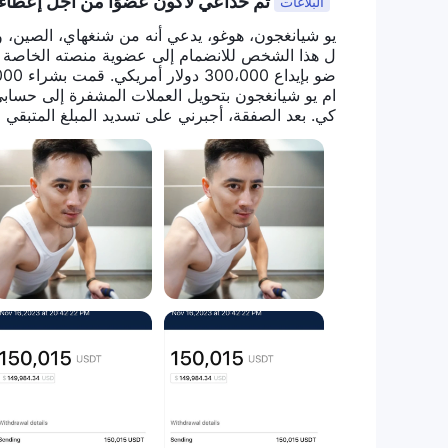
تم خداعي لأكون عضوًا من أجل إعطاء ا
البلاغات
بالتجربة العامة، مما يجعل شركة Turbine Trade LTD منصة تتطلب النظر الدقيق والحذر.
يو شيانغجون، هوغو، يدعي أنه من شنغهاي، الصين، 
أدوات السوق
تقدم شركة Turbine Trade LTD م
السوقية:
الفوركس (صرف العملات الأجنبية):
شتم بصوت عال واختفى على عجل. عندما حاولت التق
شراء وبيع أزواج العملات. يشتهر هذا السوق بسيولته العالية 
ولم يمكن العثور عليها. آمل أن تكشف وسائل الإعل
أرباح من حركة العملات.
العملات الرق
وعملات رقمية أخرى. تشتهر العملات الرقمية بتقلباتها وإمك
السلع: تسمح شركة e LTD
(مثل الذهب والفضة) وموارد الطاقة (مثل النفط والغاز الطب
وسيلة للتحوط ضد التضخم ويوفر تنويعًا في محفظة التداول
المؤشرات
: تقدم شركة TD
منطقة أو قطاع صناعي معين. يتيح تداول المؤشرات للمستثمر
الفردية.
أنواع الحسابات
تقدم شركة Urbine Trade LTD نوعين