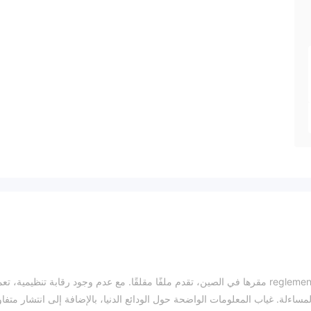
شركة Turbine Trade LTD، وهي شركة تداول غير م reglementée مقرها في الصين، تقدم ملفًا مقلقًا. مع عدم وجود رقابة تنظيمية، 
مساءلة. غياب المعلومات الواضحة حول الودائع الدنيا، بالإضافة إلى انتشار متفا