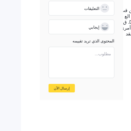
التعليقات
ن قب
 إذا قام الع
ضو بإيداع 300،000 دولار أمريكي. قمت بشراء 5،000 دولار أمريكي / عملة ETH وقمت بإيداع الأموال من محفظة DeFi. ق
إيجابي
ويل بقيمة 100،000 دولار أمريكي و 150،000 دولار أمري
. لقد
ة
المحتوى الذي تريد تقييمه
مطلوب...
وم
ين.
نة
إرسال الآن