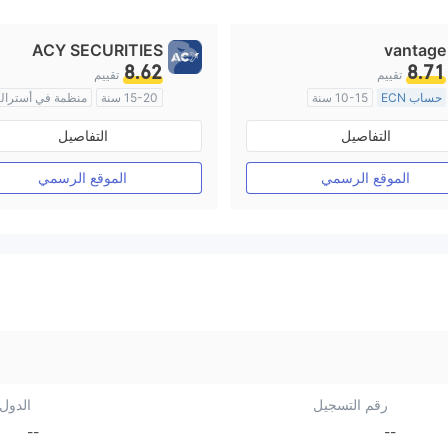
ACY SECURITIES
vantage
8.62
8.71
تقييم
تقييم
حساب ECN
10-15 سنة
15-20 سنة
منظمة في أسترالي
منظمة في أستراليا
صناعة السوق (MM)
التفاصيل
التفاصيل
صناعة السوق (MM)
رخصة كاملة ميتاتريدر ٤
رخصة كاملة ميتاتريدر ٤
الموقع الرسمي
الموقع الرسمي
رقم التسجيل
الدول/
--
--