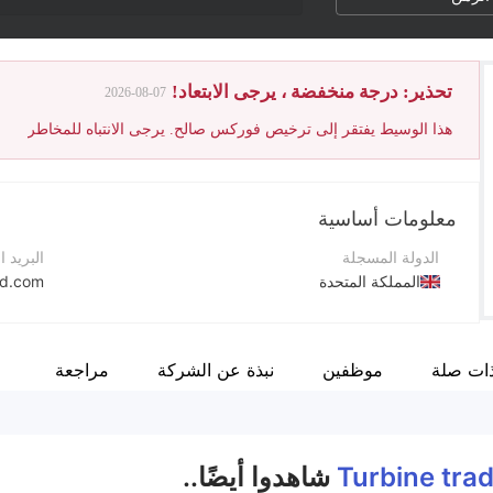
تحذير: درجة منخفضة ، يرجى الابتعاد!
2026-08-07
هذا الوسيط يفتقر إلى ترخيص فوركس صالح. يرجى الانتباه للمخاطر
معلومات أساسية
الدولة المسجلة
البريد ا
المملكة المتحدة
td.com
فترة التشغيل
موقع ا
2-5 سنوات
ات صلة
موظفين
نبذة عن الشركة
مراجعة
اسم الشركة
Turbine trade LTD
Turbine tra
شاهدوا أيضًا..