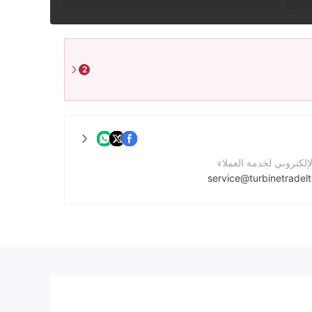
2
لإلكتروني لخدمة العملاء
service@turbinetradel
لشركة
https://turbinetradeltd.com/ar/index1.html