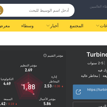
ء العالميين
اغات
المجتمع
أخبار
وسطاء
معرض
Turbin
مؤشر التقييم
|
2-5 سنوات
مؤشر التنظيم
2.69
ك فيه
هة
مخاطر عالية
|
إدارة
التكنولوجيا
المخاطر
4.49
1.88
2.53
/
0.36
مؤشر الأعمال
السمعة
.42
5.86
/
0.19
 الزمن