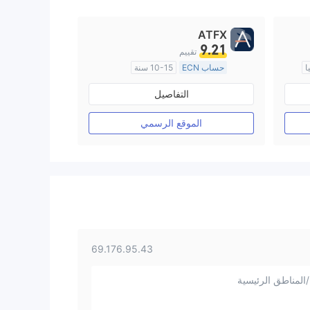
ATFX
9.21
تقييم
ا
حساب ECN
10-15 سنة
منظمة في أستراليا
التفاصيل
صناعة السوق (MM)
رخصة كاملة ميتاتريدر ٤
الموقع الرسمي
69.176.95.43
المناطق الرئيسية