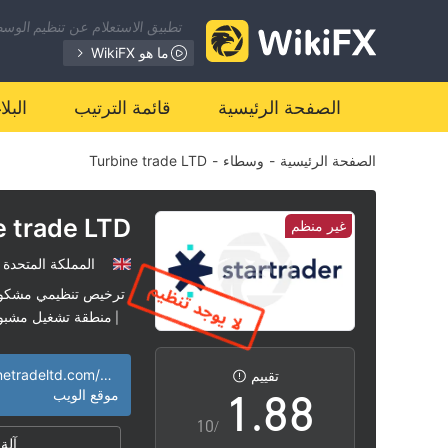
1
1
تطبيق الاستعلام عن تنظيم الوسطا
2
2
ما هو WikiFX
3
3
الصفحة الرئيسية
قائمة الترتيب
البل
الصفحة الرئيسية
-
وسطاء
-
Turbine trade LTD
4
4
5
5
e trade LTD
غير منظم
المملكة المتحدة
6
6
ترخيص تنظيمي مشكو
منطقة تشغيل مشبو
|
0
7
7
https://turbinetradeltd.com/ar/index1.html
تقييم
1
.
8
8
موقع الويب
/10
آلة