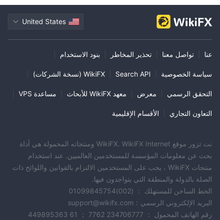
United States
عنا
|
تواصل معنا
|
تحذير المخاطر
|
بنود الاستخدام
|
سياسة الخصوصية
|
Search API
|
WikiFX (نسخة الشركات)
|
التحقق الرسمي
|
معرض
|
معهد WikiFX للأبحاث
|
مساعدة VPS
|
التعاون التجاري
|
الأقسام الإقليمية
نت تزور موقع WikiFX. WikiFX Internet ومنتجاته المحمولة هي أداة
بحث عن معلومات المؤسسة للمستخدمين العالميين. عند استخدام
منتجات WikiFX ، يجب على المستخدمين الالتزام بالقوانين واللوائح ذات
الصلة بالدولة والمنطقة التي يتواجدون فيها.
الخط الساخن للمستهلك ： (002)01099845754
البريد الإلكتروني الرسمي：support@wikifx.com
رقم الهاتف المحمول ： 234706777 7762 ； 61 449895363