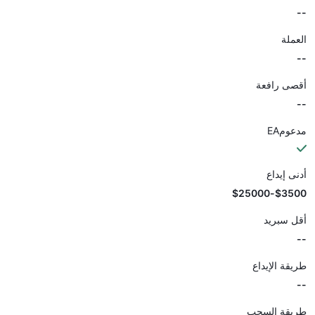
--
العملة
--
أقصى رافعة
--
مدعومEA
أدنى إيداع
$3500-$25000
أقل سبريد
--
طريقة الإيداع
--
طريقة السحب