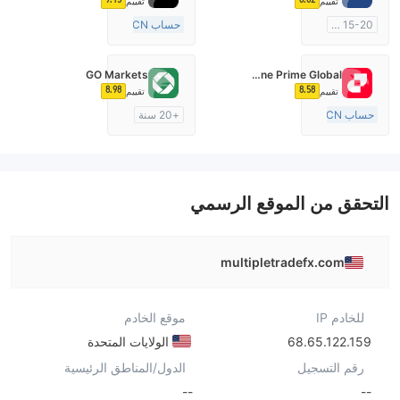
تقييم
تقييم
15-20 سنة
حساب ECN
منظمة في أستراليا
15-20 سنة
صناعة السوق (MM)
منظمة في أستراليا
GO Markets
Fortune Prime Global
رخصة كاملة ميتاتريدر ٤
صناعة السوق (MM)
8.98
8.58
تقييم
تقييم
رخصة كاملة ميتاتريدر ٤
حساب ECN
+20 سنة
15-20 سنة
منظمة في أستراليا
منظمة في أستراليا
صناعة السوق (MM)
صناعة السوق (MM)
cTrader
رخصة كاملة ميتاتريدر ٤
التحقق من الموقع الرسمي
multipletradefx.com
للخادم IP
موقع الخادم
68.65.122.159
الولايات المتحدة
رقم التسجيل
الدول/المناطق الرئيسية
--
--