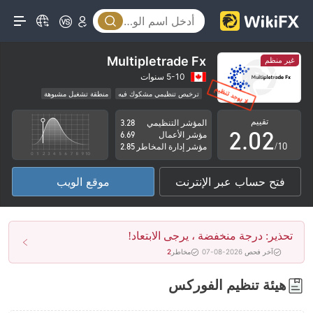
Multipletrade Fx
غير منظم
0
0
5-10 سنوات
ترخيص تنظيمي مشكوك فيه
منطقة تشغيل مشبوهة
1
1
مخاطر عالية
تقييم
المؤشر التنظيمي
3.28
2
.
0
2
مؤشر الأعمال
6.69
/10
مؤشر إدارة المخاطر
2.85
3
1
3
فتح حساب عبر الإنترنت
موقع الويب
4
2
4
5
3
5
تحذير: درجة منخفضة ، يرجى الابتعاد!
6
4
6
آخر فحص 2026-08-07
مخاطر
2
7
5
7
هيئة تنظيم الفوركس
8
6
8