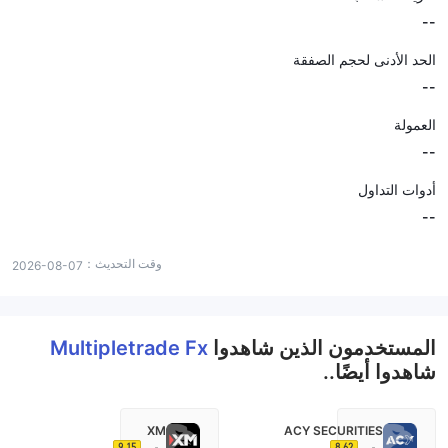
--
الحد الأدنى لحجم الصفقة
--
العمولة
--
أدوات التداول
--
وقت التحديث：
2026-08-07
المستخدمون الذين شاهدوا
Multipletrade Fx
شاهدوا أيضًا..
XM
ACY SECURITIES
9.15
8.62