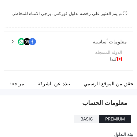
9
7
9
لم يتم العثور على رخصة تداول فوركس. يرجى الانتباه للمخاطر.
8
9
معلومات أساسية
الدولة المسجلة
كندا
فترة التشغيل
5-10 سنوات
لتحقق من الموقع الرسمي
نبذة عن الشركة
مراجعة
اسم الشركة
Multipletrade Fx
معلومات الحساب
BASIC
PREMIUM
بيئة التداول