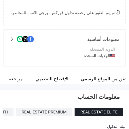
8
9
لم يتم العثور على رخصة تداول فوركس. يرجى الانتباه للمخاطر.
9
معلومات أساسية
الدولة المسجلة
الولايات المتحدة
فترة التشغيل
1-2 سنة
تحقق من الموقع الرسمي
الإفصاح التنظيمي
مراجعة
اسم الشركة
Dex Coin Global Investment
معلومات الحساب
OWTH
REAL ESTATE PREMIUM
REAL ESTATE ELITE
بيئة التداول