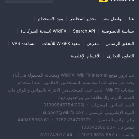
عنا
|
تواصل معنا
|
تحذير المخاطر
|
بنود الاستخدام
|
سياسة الخصوصية
|
Search API
|
WikiFX (نسخة الشركات)
|
التحقق الرسمي
|
معرض
|
معهد WikiFX للأبحاث
|
مساعدة VPS
|
التعاون التجاري
|
الأقسام الإقليمية
نت تزور موقع WikiFX. WikiFX Internet ومنتجاته المحمولة هي أداة
بحث عن معلومات المؤسسة للمستخدمين العالميين. عند استخدام
منتجات WikiFX ، يجب على المستخدمين الالتزام بالقوانين واللوائح ذات
الصلة بالدولة والمنطقة التي يتواجدون فيها.
الخط الساخن للمستهلك ： (002)01099845754
البريد الإلكتروني الرسمي：support@wikifx.com
رقم الهاتف المحمول ： 234706777 7762 ； 61 449895363
تليجرام： +60 103342306
واتساب: + 852-6613 1970； + 44-7517747077