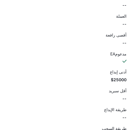
--
العملة
--
أقصى رافعة
--
مدعومEA
أدنى إيداع
$25000
أقل سبريد
--
طريقة الإيداع
--
طريقة السحب