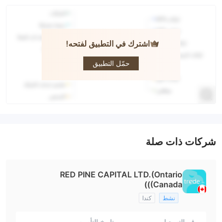
اشترك في التطبيق لفتحه!
trade245
حمّل التطبيق
شركات ذات صلة
RED PINE CAPITAL LTD.(Ontario
(Canada))
نشط
كندا
رقم التسجيل
تاريخ التأسيس