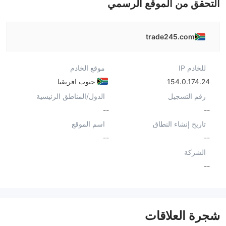
التحقق من الموقع الرسمي
trade245.com
للخادم IP
موقع الخادم
154.0.174.24
جنوب افريقيا
رقم التسجيل
الدول/المناطق الرئيسية
--
--
تاريخ إنشاء النطاق
اسم الموقع
--
--
الشركة
--
شجرة العلاقات