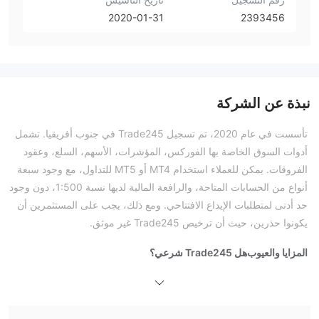
2020-01-31
2393456
نبذة عن الشركة
تأسست في عام 2020، تم تسجيل Trade245 في جنوب أفريقيا. تشمل
أدوات السوق الخاصة بها الفوركس، المؤشرات، الأسهم، السلع، وعقود
الفروقات. يمكن للعملاء استخدام MT4 أو MT5 للتداول، مع وجود سبعة
أنواع من الحسابات المتاحة، والرافعة المالية لديها نسبة 1:500، دون وجود
حد أدنى لمتطلبات الإيداع الافتتاحي. ومع ذلك، يجب على المستثمرين أن
يكونوا حذرين، حيث أن ترخيص Trade245 غير موثق.
المزايا والعيوب
هل Trade245 شرعي؟
ما الذي يمكنني التداول به على Trade245؟
نوع الحساب