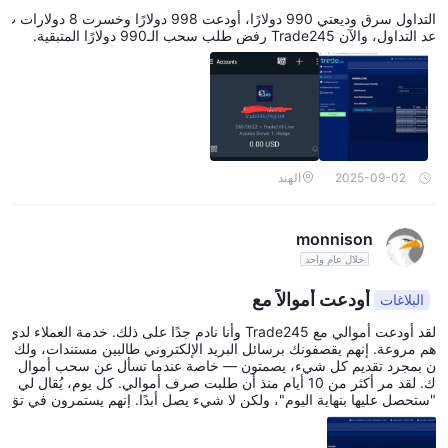
التداول سرق وديعتي 990 دولارًا، أودعت 998 دولارًا وخسرت 8 دولارات ب
عد التداول، والآن Trade245 رفض طلب سحب الـ990 دولارًا المتبقية.
2025-09-02
الهند
monnison
خلال عام واحد
أودعت أموالاً مع
البلاغات
لقد أودعت أموالي مع Trade245 وأنا نادم جدًا على ذلك. خدمة العملاء لدي
هم مروعة. إنهم يقصفونك برسائل البريد الإلكتروني طالبين مستندات، ولك
ن بمجرد تقديم كل شيء، يصمتون — خاصة عندما تسأل عن سحب أموال
ك. لقد مر أكثر من 10 أيام منذ أن طلبت صرف أموالي. كل يوم، يُقال لي
"ستحصل عليها بنهاية اليوم"، ولكن لا شيء يصل أبدًا. إنهم يستمرون في تق
ديم الأعذار وإطالة الأمور. من الواضح أنهم يماطلون، وفي هذه المرحلة، أع
تقد أن هذه عملية احتيال. إنهم سريعون في أخذ إيداعك ولكن يختفون عندما