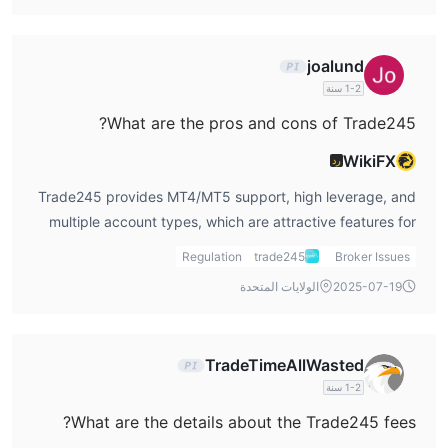
impact the user experience and fund safety.
joalund
1-2 سنة
What are the pros and cons of Trade245?
WikiFX
رد
Trade245 provides MT4/MT5 support, high leverage, and
multiple account types, which are attractive features for
active traders. However, the platform’s suspicious clone
Regulation
trade245
Broker Issues
status, lack of transparent fee structures, and missing
2025-07-19
الولايات المتحدة
demo account pose serious drawbacks and potential
risks.
TradeTimeAllWasted
1-2 سنة
What are the details about the Trade245 fees?