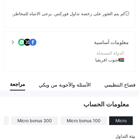
8
لم يتم العثور على رخصة تداول فوركس. يرجى الانتباه للمخاطر.
9
معلومات أساسية
الدولة المسجلة
جنوب افريقيا
فترة التشغيل
5-10 سنوات
مراجعة
لإفصاح التنظيمي
الأسئلة والأجوبة من ويكي
اسم الشركة
Trade245 (Pty) Ltd
معلومات الحساب
IP
Micro bonus 300
Micro bonus 100
Micro
بيئة التداول