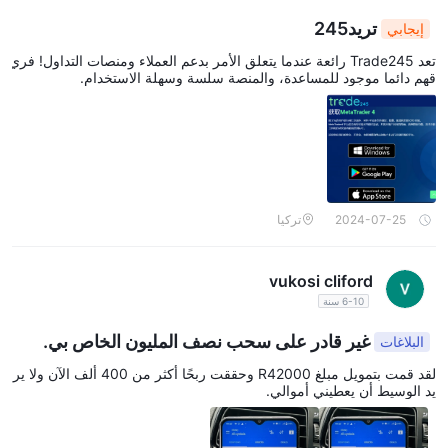
تريد245
إيجابي
تعد Trade245 رائعة عندما يتعلق الأمر بدعم العملاء ومنصات التداول! فري
قهم دائما موجود للمساعدة، والمنصة سلسة وسهلة الاستخدام.
2024-07-25
تركيا
vukosi cliford
6-10 سنة
غير قادر على سحب نصف المليون الخاص بي.
البلاغات
لقد قمت بتمويل مبلغ R42000 وحققت ربحًا أكثر من 400 ألف الآن ولا ير
يد الوسيط أن يعطيني أموالي.