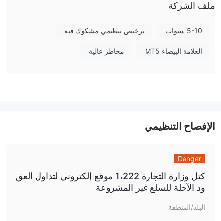
ملف الشركة
الرافعة المالية
5-10 سنوات
ترخيص تنظيمي مشكوك فيه
1:500
بالنسبة لجميع أنواع الحسابات، الرافعة المالية هي
. يمكن
لاستخدام الرافعة المالية أن يزيد من الأرباح ويزيد أيضًا من الخسائر.
العلامة البيضاء MT5
مخاطر عالية
لذلك، يجب على العملاء التفكير بعناية قبل الاستثمار.
Trade245 الرسوم
منصة التداول
الإيداع والسحب
VISA، Mastercard،
يمكن للمستثمرين إيداع وسحب الأموال عبر
الإفصاح التنظيمي
PESA، OZOW، Skrill
العملات المشفرة العالمية
.
،
Danger
كتل وزارة التجارة 1،222 موقع إلكتروني لتداول العق
ود الآجلة للسلع غير المشروعة
البلد/المنطقة