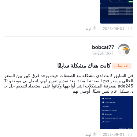
يحين وقت الدفع. لقد اتبعت كل تعليماتهم، قدمت كل المستندات، ومع ذلك
— لا أموال، ولا مساءلة.
2025-09-01
الهند
bobcat77
خلال عام واحد
كانت هناك مشكلة سابقًا
التعليقات
في السابق كانت لدي مشكلة مع الصفقات حيث يوجد فرق كبير بين السعر
الحالي وسعر فتح الصفقة المنفذ. بعد تقديم تقرير لهم، اتصل بي موظفو Tr
ade245 لمعرفة المشكلات التي أواجهها وكانوا على استعداد لتقديم حل جي
د. بشكل عام ليس سيئًا، أوصي بهم
2025-09-01
الهند