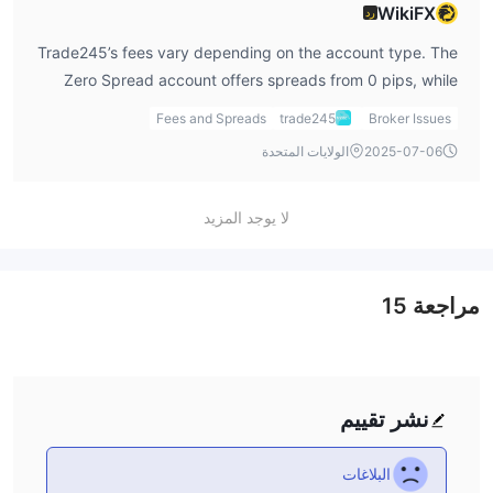
WikiFX
رد
Trade245’s fees vary depending on the account type. The
Zero Spread account offers spreads from 0 pips, while
other accounts start from 1 pip. Some accounts also incur
Fees and Spreads
trade245
Broker Issues
a commission of $10 per lot. These are variable spreads
2025-07-06
الولايات المتحدة
and commissions, which can affect trading costs.
لا يوجد المزيد
مراجعة
15
نشر تقييم
البلاغات