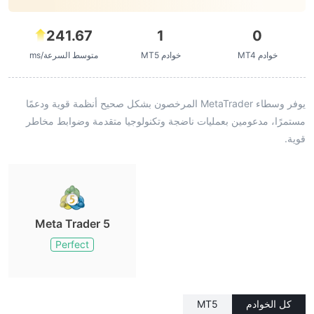
241.67
1
0
خوادم MT4
خوادم MT5
متوسط السرعة/ms
يوفر وسطاء MetaTrader المرخصون بشكل صحيح أنظمة قوية ودعمًا
مستمرًا، مدعومين بعمليات ناضجة وتكنولوجيا متقدمة وضوابط مخاطر
قوية.
Meta Trader 5
Perfect
كل الخوادم
MT5