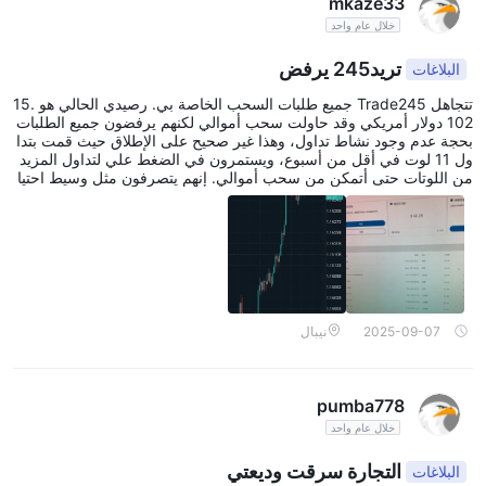
mkaze33
خلال عام واحد
تريد245 يرفض
البلاغات
تتجاهل Trade245 جميع طلبات السحب الخاصة بي. رصيدي الحالي هو 15.
102 دولار أمريكي وقد حاولت سحب أموالي لكنهم يرفضون جميع الطلبات
بحجة عدم وجود نشاط تداول، وهذا غير صحيح على الإطلاق حيث قمت بتدا
ول 11 لوت في أقل من أسبوع، ويستمرون في الضغط علي لتداول المزيد
من اللوتات حتى أتمكن من سحب أموالي. إنهم يتصرفون مثل وسيط احتيا
لي لأن ليس لديهم الحق في حجز أموال العميل. الآن طلبت منهم إغلاق ح
سابي وإعادة جميع أموالي إلى بطاقة الائتمان المستخدمة للإيداع لكنهم لا ي
ردون. أعتقد أن الجميع يجب أن يكون على علم بهذا الوسيط.
2025-09-07
نيبال
pumba778
خلال عام واحد
التجارة سرقت وديعتي
البلاغات