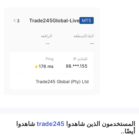
Trade245Global-Live
MT5
3
البلد/المنطقة
الرافعة
--
--
للخادم IP
Ping
155.***.98
⁦176 ms⁩
Trade245 Global (Pty) Ltd
المستخدمون الذين شاهدوا
trade245
شاهدوا
أيضًا..