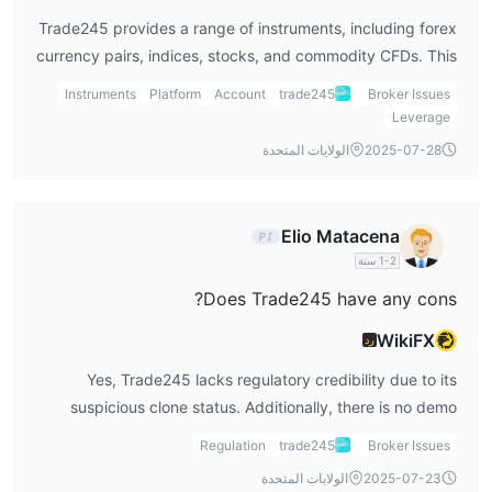
Trade245 provides a range of instruments, including forex
currency pairs, indices, stocks, and commodity CFDs. This
allows traders to diversify their portfolios across multiple
Instruments
Platform
Account
trade245
Broker Issues
asset classes.
Leverage
2025-07-28
الولايات المتحدة
Elio Matacena
1-2 سنة
Does Trade245 have any cons?
WikiFX
رد
Yes, Trade245 lacks regulatory credibility due to its
suspicious clone status. Additionally, there is no demo
account available, transfer fees and times are not clearly
Regulation
trade245
Broker Issues
disclosed, and the broker does not provide 24/7 customer
2025-07-23
الولايات المتحدة
support. These are important considerations that may