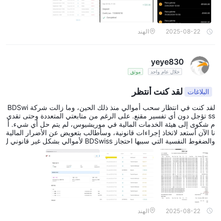
2025-08-22
الهند
yeye830
خلال عام واحد
موثق
لقد كنت أنتظر
البلاغات
لقد كنت في انتظار سحب أموالي منذ ذلك الحين، وما زالت شركة BDSwi
ss تؤجل دون أي تفسير مقنع. على الرغم من متابعتي المتعددة وحتى تقدي
م شكوى إلى هيئة الخدمات المالية في موريشيوس، لم يتم حل أي شيء. أ
نا الآن أستعد لاتخاذ إجراءات قانونية، وسأطالب بتعويض عن الأضرار المالية
والضغوط النفسية التي سببها احتجاز BDSwiss لأموالي بشكل غير قانوني ل
ما يقرب من شهرين. هذا السلوك غير مقبول من وسيط منظم. أنصح بشدة
الآخرين بتجنب BDSwiss حتى يثبتوا أنهم قادرون على معاملة العملاء بعدل
واحترافية.
2025-08-22
الهند