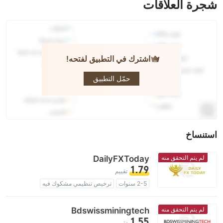
شجرة العلاقات
اشترك في التطبيق لفتحه!
BDSWISS
حمّل التطبيق
استنساخ
لم يتم التحقق منه
DailyFXToday
1.79
تقييم
2-5 سنوات
ترخيص تنظيمي مشكوك فيه
منطقة تشغيل مشبوهة
مخاطر عالية
لم يتم التحقق منه
Bdswissminingtech
1.55
تقييم