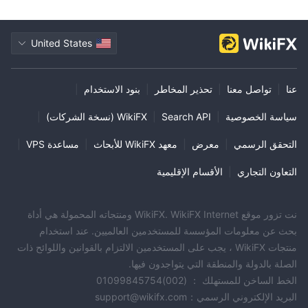
United States
عنا
|
تواصل معنا
|
تحذير المخاطر
|
بنود الاستخدام
|
سياسة الخصوصية
|
Search API
|
WikiFX (نسخة الشركات)
|
التحقق الرسمي
|
معرض
|
معهد WikiFX للأبحاث
|
مساعدة VPS
|
التعاون التجاري
|
الأقسام الإقليمية
نت تزور موقع WikiFX. WikiFX Internet ومنتجاته المحمولة هي أداة
بحث عن معلومات المؤسسة للمستخدمين العالميين. عند استخدام
منتجات WikiFX ، يجب على المستخدمين الالتزام بالقوانين واللوائح ذات
الصلة بالدولة والمنطقة التي يتواجدون فيها.
الخط الساخن للمستهلك ： (002)01099845754
البريد الإلكتروني الرسمي：support@wikifx.com