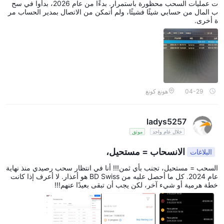
ت عمليات السحب محظورة باستمرار. بدءًا من عام 2026، بدأوا في سح
ب المال من حسابي شيئًا فشيئًا، ولم أتمكن من الاتصال بمدير الحساب مر
ة أخرى.
04-29
هونغ كونغ
ladys5257
خلال عام واحد
موثق
الانسحاب = مستحيل،
البلاغات
السحب = مستحيل، تجنب بأي ثمن!!! أنا في انتظار سحب رصيدي منذ نهاية
عام 2024. كل ما أحصل عليه من BD Swiss هو أعذار. لا أعرف إذا كانت
خطة هرمية أو شيء آخر، لكن يجب أن تبقى بعيدًا عنهم!!!