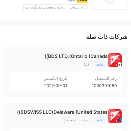
2-5 سنوات
ترخيص تنظيمي مشكوك فيه
منطقة تشغيل مشبوهة
مخاطر عالية
شركات ذات صلة
BDS LTD.(Ontario (Canada))
نشط
كندا
رقم التسجيل
تاريخ التأسيس
2022-09-01
1000301060
BDSWISS LLC(Delaware (United States))
نشط
الولايات المتحدة