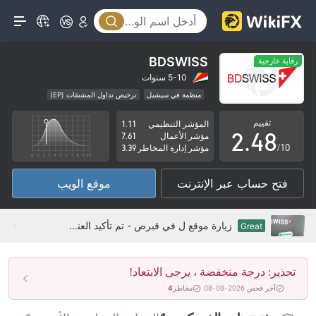
3
0
4
1
5
BDSWISS
رقابة خارجية
0
2
6
5-10 سنوات
منظمة في سيشيل
ترخيص تداول المشتقات (EP)
1
3
7
مخاطر عالية
رقابة خارجية
تقييم
المؤشر التنظيمي
1.11
2
.
4
8
مؤشر الأعمال
7.61
/10
مؤشر إدارة المخاطر
3.39
3
5
9
فتح حساب عبر الإنترنت
موقع الويب
4
6
5
7
زيارة موقع ل في قبرص - تم تأكيد العنوان التنظيمي صحيحًا
Great
6
8
تحذير: درجة منخفضة ، يرجى الابتعاد!
7
9
آخر فحص 2026-08-08
مخاطر
4
8