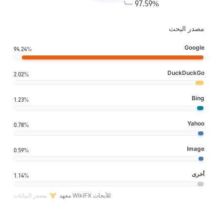
مصدر البحث
Google
94.24%
DuckDuckGo
2.02%
Bing
1.23%
Yahoo
0.78%
Image
0.59%
أخرى
1.14%
معهد WikiFX للأبحاث
مصدر البيانات