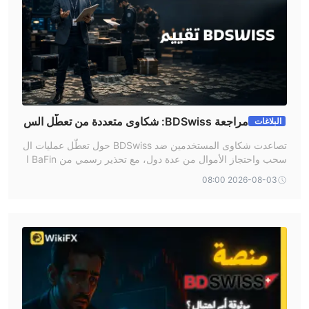
أسوأ.
الرافعة المالية
1:2000
BDSWISS يقدم رافعة مالية تصل إلى
لجميع أنواع الحسابات،
وهو عرض سخي ومثالي للمتداولين المحترفين والمضاربين. ومع ذلك،
نظرًا لأن الرافعة المالية يمكن أن تكبّر أرباحك، يمكن أن تؤدي أيضًا إلى
خسارة رأس المال، خاصة بالنسبة للمتداولين غير المتمرسين. لذلك، يجب
مراجعة BDSwiss: شكاوى متعددة من تعطّل الس
البلاغات
على المتداولين اختيار الكمية المناسبة وفقًا لقدرتهم على تحمل المخاطر.
حب وتحذير رسمي من BaFin الألمانية
تصاعدت شكاوى المستخدمين ضد BDSwiss حول تعطّل عمليات ال
سحب واحتجاز الأموال من عدة دول، مع تحذير رسمي من BaFin ا
منصات التداول
لألمانية وتقييم متدنٍّ جدًا عند 1.31 على مقياس WikiFX.
2026-08-03 08:00
بالنسبة لمنصة التداول، يوفر BDSWISS لعملائه العديد من الخيارات.
MT5
هناك منصة عامة -
التي خدمت العديد من العملاء في جميع أنحاء
تطبيق BDSwiss
العالم، بالإضافة إلى منصات BDSWISS الخاصة -
Mobile و WebTrader
.
إذا كنت لا ترغب في قضاء وقت في التعرف على منصة جديدة، يمكنك
اختيار MT5. ولكن منصة BDSWISS الخاصة توفر توافقًا أفضل مع
الأعمال، حيث إنها منصات مطورة ومخصصة بشكل خاص. الاختيار لك.