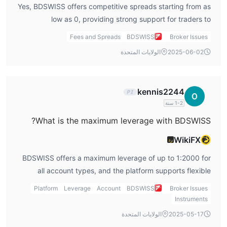
سيشيل (FSA) وهناك بعض التقييمات السلبية من عملائهم يقولون
Yes, BDSWISS offers competitive spreads starting from as
إنهم واجهوا انزلاقًا شديدًا وغير قادرون على السحب
. يجب على كل
low as 0, providing strong support for traders to
تاجر أن يكون حذرًا قبل التداول أو الاستثمار مع وسيط.
accurately control costs and stabilize the execution of
Fees and Spreads
BDSWISS
Broker Issues
strategies.
الأسئلة المتداولة بشكل متكرر (FAQs)
2025-06-02
الولايات المتحدة
kennis2244
1-2 سنة
What is the maximum leverage with BDSWISS?
WikiFX
رد
BDSWISS offers a maximum leverage of up to 1:2000 for
all account types, and the platform supports flexible
leverage adjustment, which traders can dynamically
Platform
Leverage
Account
BDSWISS
Broker Issues
adjust according to their own strategy and risk tolerance.
Instruments
2025-05-17
الولايات المتحدة