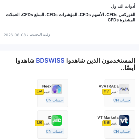
أدوات التداول
الفوركس CFDs، الأسهم CFDs، المؤشرات CFDs، السلع CFDs، العملات
المشفرة CFDs
وقت التحديث：
2026-08-08
المستخدمون الذين شاهدوا
BDSWISS
شاهدوا
أيضًا..
Neex
AVATRADE
8.64
9.51
تقييم
تقييم
حساب ECN
حساب ECN
15-20 سنة
15-20 سنة
منظمة في أستراليا
منظمة في أستراليا
IC
VT Markets
صناعة السوق (MM)
صناعة السوق (MM)
9.09
8.68
تقييم
تقييم
رخصة كاملة ميتاتريدر ٤
رخصة كاملة ميتاتريدر ٤
حساب ECN
حساب ECN
10-15 سنة
15-20 سنة