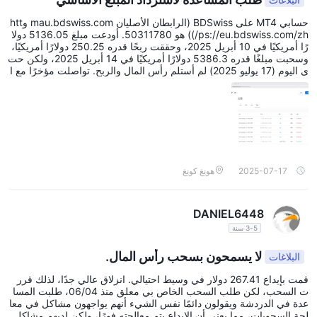
حسابي MT4 على BDSwiss (الرابطان الأصليان mau.bdswiss.com وhtt
ps://eu.bdswiss.com/zh/)) هو 50311780. أودعت مبلغ 5136.05 دولا
رًا أمريكيًا في 10 أبريل 2025، وحققت ربحًا قدره 250.25 دولارًا أمريكيًا،
وسحبت مبلغًا قدره 5386.3 دولارًا أمريكيًا في 14 أبريل 2025، ولكن حت
ى اليوم (17 يوليو 2025) لم أستلم رأس المال والربح. تواصلت مؤخرًا مع ا
لمديرة الأصلية للشركة، السيدة رايت، التي أبلغتني أن الشركة تواجه الإفلا
س وأن العديد من الموظفين الأصليين تأخروا في دفع رواتبهم. لذا، أطلب م
ساعدة Forex Eye. هل يمكن استرداد رأس المال 5136.05 دولارًا أمريك
يًا؟ يمكنني التنازل عن الربح، طالما أن BDSwiss تستطيع استرداد رأس الما
ل.
2025-07-17
هونغ كونغ
DANIEL6448
3-5 سنة
لا يسمحون بسحب رأس المال.
البلاغات
قمت بإيداع 267.41 دولار في وسيط احتيالي. انزلاق عالي جدًا، لذلك قرر
ت السحب، لكن طلب السحب الخاص بي معلق منذ 06/04، طلبت المسا
عدة في الدردشة ويقولون دائمًا نفس الشيء أنهم يواجهون مشاكل في معا
لجة السحوبات، مما يعني أن الإيداع يتم معالجته فورًا، ولكن لديهم مشاكل