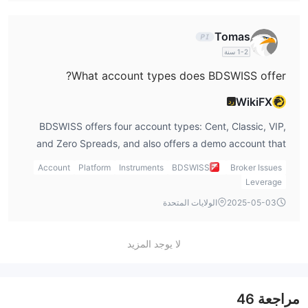
Tomas
1-2 سنة
What account types does BDSWISS offer?
WikiFX
رد
BDSWISS offers four account types: Cent, Classic, VIP,
and Zero Spreads, and also offers a demo account that
allows you to experiment with the financial markets
Account
Platform
Instruments
BDSWISS
Broker Issues
without the risk of losing money.
Leverage
2025-05-03
الولايات المتحدة
لا يوجد المزيد
مراجعة
46