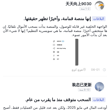
天天向上9030
1-2 سنة
إنها منصة قمامة، وأخيرًا تظهر حقيقتها.
البلاغات
الواجهة الخلفية غير قابلة للوصول، والمنصة بدأت بسحب الأموال تلقائيًا. إن
ها ستختفي أخيرًا. منصة قمامة، ما هي سويسرية التنظيم؟ إنها لا شيء الآن
بعد أن بدأت الأمور تسوء.
06-01
هونغ كونغ
装态已更新
6-10 سنة
السحب متوقف منذ ما يقرب من عام.
البلاغات
أودعت المال في مايو 2025، ولكن بعد عدد قليل من العمليات فقط، أصبح