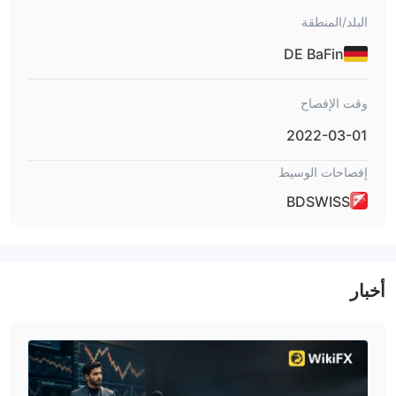
هل BDSWISS شرعي؟
البلد/المنطقة
بالتنظيم البحري
نعم. BDSWISS مرخصة
من قبل هيئة الخدمات المالية
DE BaFin
السيشلية (FSA).
وقت الإفصاح
أدوات السوق
تقدم BDSwiss أكثر من 250 عقدًا مقابل الفروقات على الفوركس
2022-03-01
والأسهم والمؤشرات والسلع والعملات المشفرة.
إفصاحات الوسيط
أنواع الحسابات/الرسوم
BDSWISS
حساب تجريبي
: يوفر BDSWISS حساب تجريبي يتيح لك تجربة الأسواق
المالية دون خطر فقدان المال.
حساب حقيقي
سنت،
: BDSWISS يقدم أربعة أنواع من الحسابات:
كلاسيك، VIP، وصفر الانتشار
. الحد الأدنى للإيداع لفتح حساب هو 10
أخبار
دولارات، 10 دولارات، 250 دولارًا و 100 دولار على التوالي. الحد الأدنى
لفتح حساب في BDSWISS منخفض جدًا. ومع ذلك، يجب أن ندرك أيضًا أن
رأس المال القليل لا يقلل فقط من الخسائر، بل يقلل أيضًا من الربحية.
لذلك، قد تجد أنه "غير مثير" أو غير مربح. بالإضافة إلى ذلك، يميل
الحسابات ذات الودائع الأولية الأصغر إلى أن تكون لديها ظروف تداول