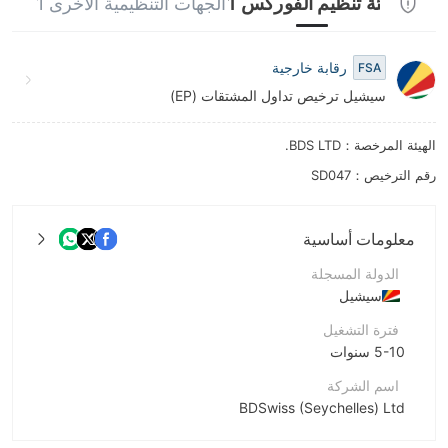
هيئة تنظيم الفوركس 1
الجهات التنظيمية الأخرى 1
9
رقابة خارجية
FSA
سيشيل ترخيص تداول المشتقات (EP)
الهيئة المرخصة：BDS LTD.
رقم الترخيص：SD047
معلومات أساسية
الدولة المسجلة
سيشيل
فترة التشغيل
5-10 سنوات
اسم الشركة
BDSwiss (Seychelles) Ltd
اختصار الشركة