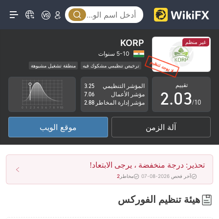
0
KORP
غير منظم
0
1
5-10 سنوات
ترخيص تنظيمي مشكوك فيه
منطقة تشغيل مشبوهة
1
2
مخاطر عالية
تقييم
المؤشر التنظيمي
3.25
2
.
0
3
مؤشر الأعمال
7.06
/10
مؤشر إدارة المخاطر
2.88
3
1
4
آلة الزمن
موقع الويب
4
2
5
5
3
6
تحذير: درجة منخفضة ، يرجى الابتعاد!
6
4
7
آخر فحص 2026-08-07
مخاطر
2
7
5
8
هيئة تنظيم الفوركس
8
6
9