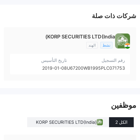
شركات ذات صلة
KORP SECURITIES LTD(India)
نشط
الهند
رقم التسجيل
تاريخ التأسيس
2019-01-08
U67200WB1995PLC071753
موظفين
الكل 2
KORP SECURITIES LTD(India)