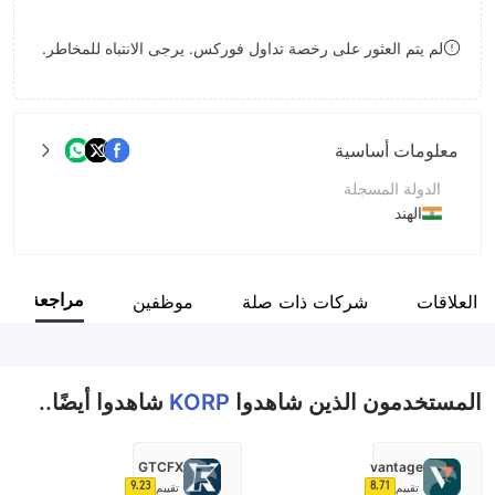
9
7
لم يتم العثور على رخصة تداول فوركس. يرجى الانتباه للمخاطر.
8
9
معلومات أساسية
الدولة المسجلة
الهند
فترة التشغيل
5-10 سنوات
مراجعة
 العلاقات
شركات ذات صلة
موظفين
اسم الشركة
Korp Securities Ltd.
المستخدمون الذين شاهدوا
KORP
شاهدوا أيضًا..
GTCFX
vantage
9.23
8.71
تقييم
تقييم