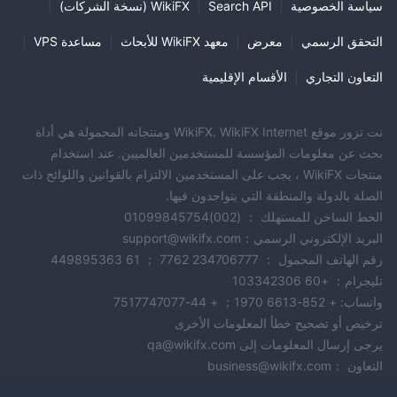
سياسة الخصوصية
|
Search API
|
WikiFX (نسخة الشركات)
|
التحقق الرسمي
|
معرض
|
معهد WikiFX للأبحاث
|
مساعدة VPS
|
التعاون التجاري
|
الأقسام الإقليمية
نت تزور موقع WikiFX. WikiFX Internet ومنتجاته المحمولة هي أداة
بحث عن معلومات المؤسسة للمستخدمين العالميين. عند استخدام
منتجات WikiFX ، يجب على المستخدمين الالتزام بالقوانين واللوائح ذات
الصلة بالدولة والمنطقة التي يتواجدون فيها.
الخط الساخن للمستهلك ： (002)01099845754
البريد الإلكتروني الرسمي：support@wikifx.com
رقم الهاتف المحمول ： 234706777 7762 ； 61 449895363
تليجرام： +60 103342306
واتساب: + 852-6613 1970； + 44-7517747077
ترخيص أو تصحيح خطأ المعلومات الأخرى
يرجى إرسال المعلومات إلى qa@wikifx.com
التعاون ：business@wikifx.com