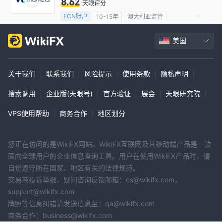
8.62
天眼评分
ECN账户
10-15年
澳大利亚监管
全牌照 (MM)
主标MT4
全球展业
美国
关于我们
|
联系我们
|
风险提示
|
使用条款
|
隐私声明
|
搜索调用
|
企业版(天眼号)
|
官方验证
|
展会
|
天眼研究院
|
VPS使用帮助
|
商务合作
|
地区划分
您正在访问的是WikiFX网站。WikiFX互联网及其移动端产品是一款
面向全球用户的企业信息查询工具。用户在使用WikiFX产品时，请
自觉遵守所在国家、地区有关的法律规范。
交易商投诉举报、疑问咨询反馈邮箱：cs@wikifx.com，
support@wikifx.com
牌照等信息纠错请发送信息至：qa@wikifx.com
商务合作：business@wikifx.com