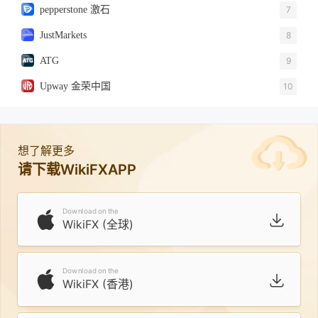
pepperstone 激石
7
JustMarkets
8
ATG
9
Upway 金荣中国
10
想了解更多
请下载WikiFXAPP
Download on the
WikiFX (全球)
Download on the
WikiFX (香港)