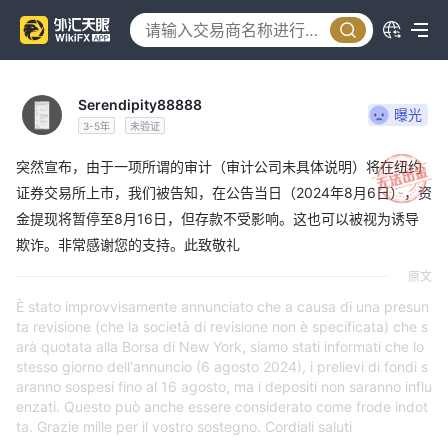
Serendipity88888
曝光
3-5年
未验证
突然宣布，由于一项所谓的审计（审计公司未具体说明）将在纽约
证券交易所上市，我们被告知，在公告当日（2024年8月6日），资
金提现将暂停至8月16日，但存款不受影响。这也可以被视为诱导
欺诈。非常感谢您的支持。此致敬礼
原文
È stato improvvisamente annunciato che a causa di una presun
ta revisione (che la società di revisione non è specificata) che s
arà quotata alla Borsa di New York, siamo stati informati che lo
stesso giorno dell'annuncio (6 agosto 2024), i prelievi di fondi s
aranno sospesi fino al 16 agosto, ma i depositi non saranno influ
enzati. Questo può anche essere considerato come frode indot
ta. Grazie mille per il vostro sostegno. Cordiali saluti