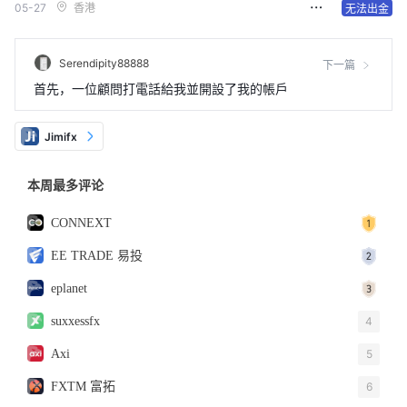
05-27
香港
无法出金
Serendipity88888
下一篇
首先，一位顧問打電話給我並開設了我的帳戶
Jimifx
本周最多评论
CONNEXT
EE TRADE 易投
eplanet
suxxessfx
4
Axi
5
FXTM 富拓
6