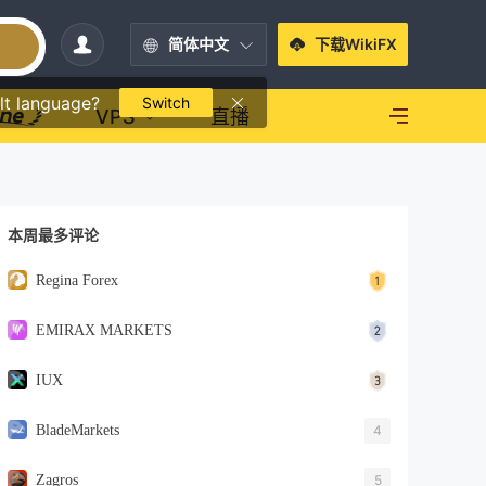
简体中文
下载WikiFX
lt language?
Switch
VPS
直播
本周最多评论
Regina Forex
EMIRAX MARKETS
IUX
BladeMarkets
4
Zagros
5