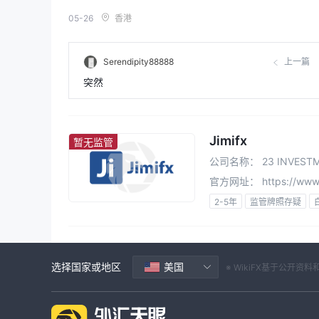
05-26
香港
Serendipity88888
上一篇
突然
Jimifx
暂无监管
公司名称：
23 INVESTM
官方网址：
https://www
2-5年
监管牌照存疑
区域性交易商
高级风险
选择国家或地区
美国
※ WikiFX基于公