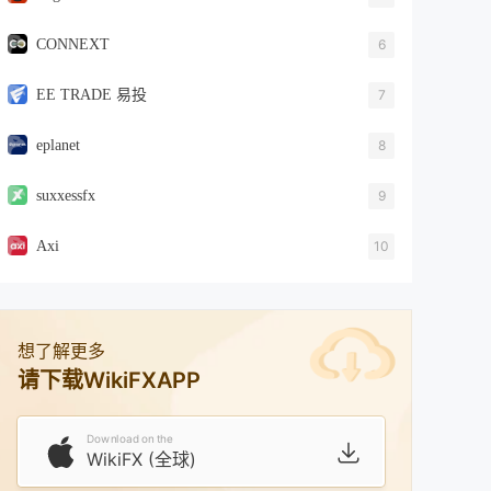
CONNEXT
6
EE TRADE 易投
7
eplanet
8
suxxessfx
9
Axi
10
想了解更多
请下载WikiFXAPP
Download on the
WikiFX (全球)