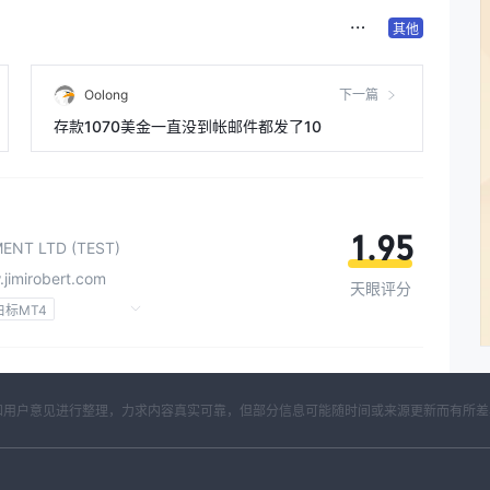
其他
Oolong
下一篇
存款1070美金一直没到帐邮件都发了10
1.95
ENT LTD (TEST)
.jimirobert.com
天眼评分
白标MT4
隐患
开资料和用户意见进行整理，力求内容真实可靠，但部分信息可能随时间或来源更新而有所