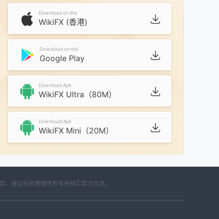
Download on the
WikiFX (香港)
Download on the
Google Play
Download Apk
WikiFX Ultra（80M）
Download Apk
WikiFX Mini（20M）
差异，建议投资者理性参考并核实官方信息。