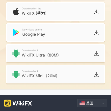
Download on the
WikiFX (香港)
Download on the
Google Play
Download Apk
WikiFX Ultra（80M）
Download Apk
WikiFX Mini（20M）
美国