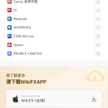
Upway 金荣中国
4
IG
5
Metatrade
6
WINPROFX
7
FXROAD.com
8
Quotex
9
PROREX LIMITED
10
想了解更多
请下载WikiFXAPP
Download on the
WikiFX (全球)