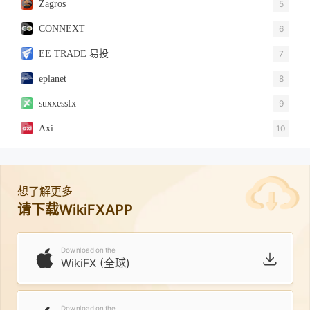
Zagros
5
CONNEXT
6
EE TRADE 易投
7
eplanet
8
suxxessfx
9
Axi
10
想了解更多
请下载WikiFXAPP
Download on the
WikiFX (全球)
Download on the