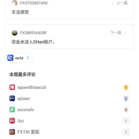
FX3702931450
上一篇
无法提现
FX2691544081
下一篇
资金未进入5Hari账户。
octa
本周最多评论
squaredfinancial
eplanet
suxxessfx
Axi
4
FXTM 富拓
5