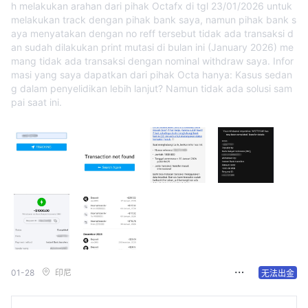
h melakukan arahan dari pihak Octafx di tgl 23/01/2026 untuk
melakukan track dengan pihak bank saya, namun pihak bank s
aya menyatakan dengan no reff tersebut tidak ada transaksi d
an sudah dilakukan print mutasi di bulan ini (January 2026) me
mang tidak ada transaksi dengan nominal withdraw saya. Infor
masi yang saya dapatkan dari pihak Octa hanya: Kasus sedan
g dalam penyelidikan lebih lanjut? Namun tidak ada solusi sam
pai saat ini.
01-28
印尼
无法出金