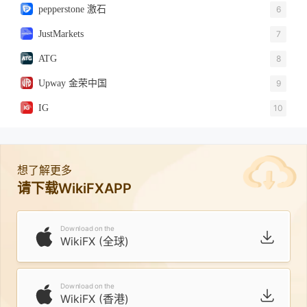
pepperstone 激石
6
JustMarkets
7
ATG
8
Upway 金荣中国
9
IG
10
想了解更多
请下载WikiFXAPP
Download on the
WikiFX (全球)
Download on the
WikiFX (香港)