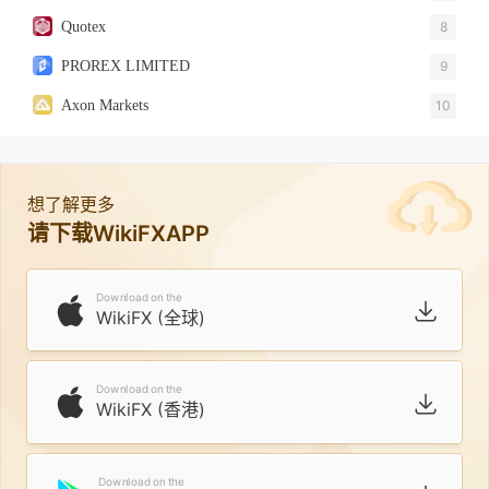
Quotex
8
PROREX LIMITED
9
Axon Markets
10
想了解更多
请下载WikiFXAPP
Download on the
WikiFX (全球)
Download on the
WikiFX (香港)
Download on the