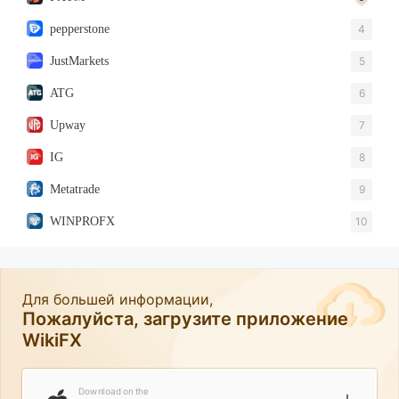
pepperstone
4
JustMarkets
5
ATG
6
Upway
7
IG
8
Metatrade
9
WINPROFX
10
Для большей информации,
Пожалуйста, загрузите приложение
WikiFX
Download on the