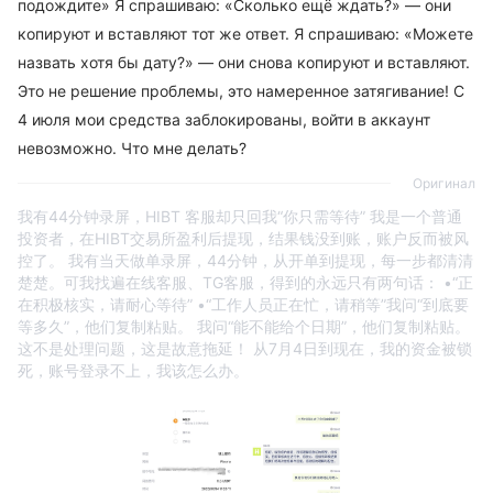
подождите» Я спрашиваю: «Сколько ещё ждать?» — они
копируют и вставляют тот же ответ. Я спрашиваю: «Можете
назвать хотя бы дату?» — они снова копируют и вставляют.
Это не решение проблемы, это намеренное затягивание! С
4 июля мои средства заблокированы, войти в аккаунт
невозможно. Что мне делать?
Оригинал
我有44分钟录屏，HIBT 客服却只回我“你只需等待” 我是一个普通
投资者，在HIBT交易所盈利后提现，结果钱没到账，账户反而被风
控了。 我有当天做单录屏，44分钟，从开单到提现，每一步都清清
楚楚。可我找遍在线客服、TG客服，得到的永远只有两句话： •“正
在积极核实，请耐心等待” •“工作人员正在忙，请稍等”我问“到底要
等多久”，他们复制粘贴。 我问“能不能给个日期”，他们复制粘贴。
这不是处理问题，这是故意拖延！ 从7月4日到现在，我的资金被锁
死，账号登录不上，我该怎么办。