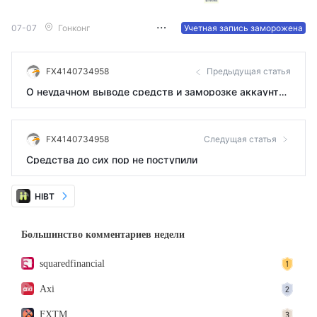
07-07
Гонконг
Учетная запись заморожена
FX4140734958
Предыдущая статья
О неудачном выводе средств и заморозке аккаунта
на бирже HIBT
FX4140734958
Следущая статья
Средства до сих пор не поступили
HIBT
Большинство комментариев недели
squaredfinancial
Axi
FXTM