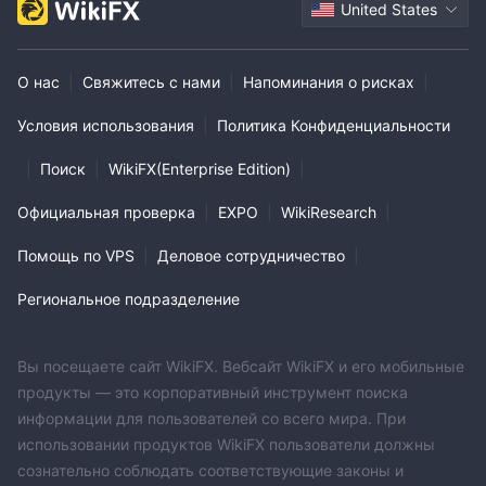
United States
О нас
|
Свяжитесь с нами
|
Напоминания о рисках
|
Условия использования
|
Политика Конфиденциальности
|
Поиск
|
WikiFX(Enterprise Edition)
|
Официальная проверка
|
EXPO
|
WikiResearch
|
Помощь по VPS
|
Деловое сотрудничество
|
Региональное подразделение
Вы посещаете сайт WikiFX. Вебсайт WikiFX и его мобильные
продукты — это корпоративный инструмент поиска
информации для пользователей со всего мира. При
использовании продуктов WikiFX пользователи должны
сознательно соблюдать соответствующие законы и