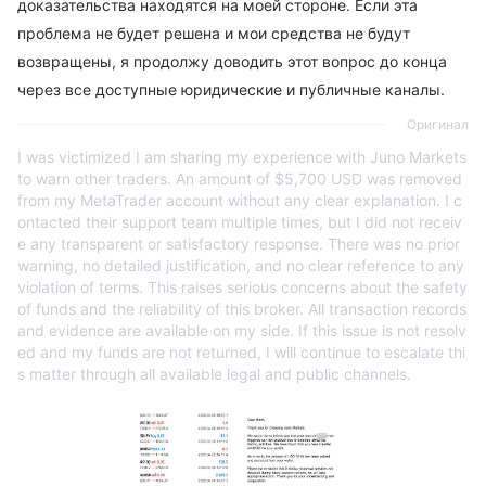
доказательства находятся на моей стороне. Если эта
проблема не будет решена и мои средства не будут
возвращены, я продолжу доводить этот вопрос до конца
через все доступные юридические и публичные каналы.
Оригинал
I was victimized I am sharing my experience with Juno Markets
to warn other traders. An amount of $5,700 USD was removed
from my MetaTrader account without any clear explanation. I c
ontacted their support team multiple times, but I did not receiv
e any transparent or satisfactory response. There was no prior
warning, no detailed justification, and no clear reference to any
violation of terms. This raises serious concerns about the safety
of funds and the reliability of this broker. All transaction records
and evidence are available on my side. If this issue is not resolv
ed and my funds are not returned, I will continue to escalate thi
s matter through all available legal and public channels.