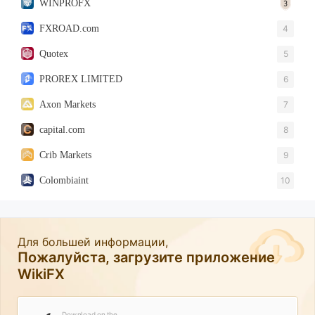
WINPROFX
FXROAD.com
4
Quotex
5
PROREX LIMITED
6
Axon Markets
7
capital.com
8
Crib Markets
9
Colombiaint
10
Для большей информации,
Пожалуйста, загрузите приложение
WikiFX
Download on the