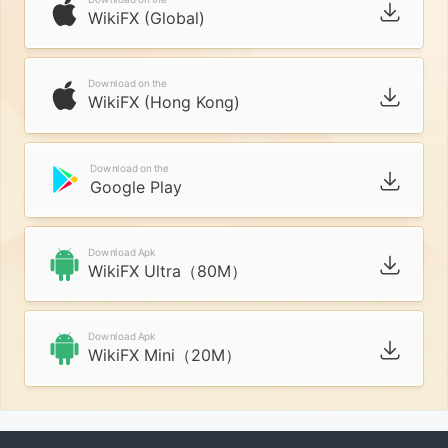
WikiFX (Global)
Download on the
WikiFX (Hong Kong)
Download on the
Google Play
Download Apk
WikiFX Ultra（80M）
Download Apk
WikiFX Mini（20M）