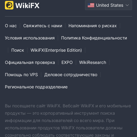
United States
О нас
|
Свяжитесь с нами
|
Напоминания о рисках
|
Условия использования
|
Политика Конфиденциальности
|
Поиск
|
WikiFX(Enterprise Edition)
|
Официальная проверка
|
EXPO
|
WikiResearch
|
Помощь по VPS
|
Деловое сотрудничество
|
Региональное подразделение
Вы посещаете сайт WikiFX. Вебсайт WikiFX и его мобильные
продукты — это корпоративный инструмент поиска
информации для пользователей со всего мира. При
использовании продуктов WikiFX пользователи должны
сознательно соблюдать соответствующие законы и