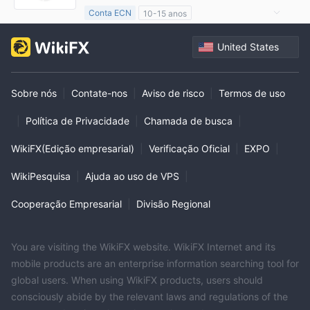
Conta ECN
10-15 anos
Austrália Regulamento
United States
Market Marketing (MM)
Etiqueta principal MT4
Negócio global
Sobre nós
|
Contate-nos
|
Aviso de risco
|
Termos de uso
|
Política de Privacidade
|
Chamada de busca
|
WikiFX(Edição empresarial)
|
Verificação Oficial
|
EXPO
|
WikiPesquisa
|
Ajuda ao uso de VPS
|
Cooperação Empresarial
|
Divisão Regional
You are visiting the WikiFX website. WikiFX Internet and its
mobile products are an enterprise information searching tool for
global users. When using WikiFX products, users should
consciously abide by the relevant laws and regulations of the