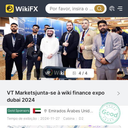
VR
1 / 4
VT Marketsjunta-se à wiki finance expo
dubai 2024
Emirados Árabes Unidos
Gold Sponsors
Tempo de exibição：2024-11-27
Cabina： D2