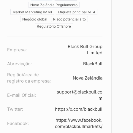
Nova Zelândia Regulamento
Market Marketing (MM)
Etiqueta principal MT4
Negócio global
Risco potencial alto
Regulatório Offshore
Black Bull Group
Empresa:
Limited
Abreviação:
BlackBull
Região/área de
Nova Zelândia
registro da empresa:
support@blackbull.co
E-mail Oficial:
m
Twitter:
https://x.com/blackbull
https://www.facebook.
Facebook:
com/blackbullmarkets/