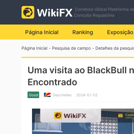
Corretora Global Plataforma d
Consulta Regulatória
Página Inicial
Ranking
Exposição
Página Inicial
-
Pesquisa de campo
-
Detalhes da pesqu
Uma visita ao BlackBull n
Encontrado
Good
Seychelles
2024-01-02