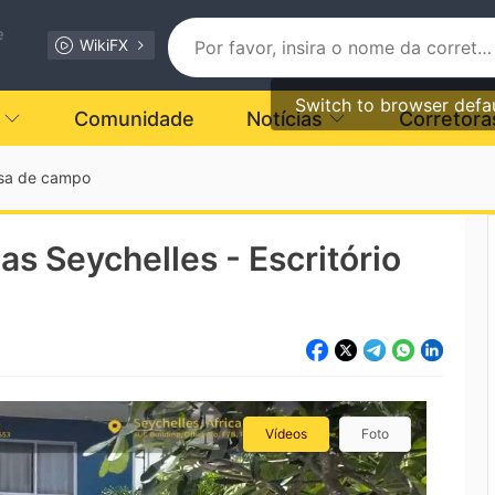
e
WikiFX
Switch to browser defa
Comunidade
Notícias
Corretora
isa de campo
as Seychelles - Escritório
Vídeos
Foto