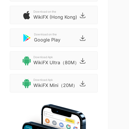
Download on the
WikiFX (Hong Kong)
Download on the
Google Play
Download Apk
WikiFX Ultra（80M）
Download Apk
WikiFX Mini（20M）