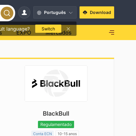
Português
Download
ult language?
Switch
s
EXPO
Mercados
BlackBull
Regulamentado
Conta ECN
10-15 anos