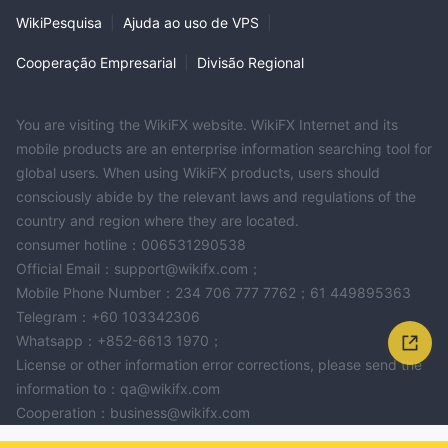
WikiPesquisa
|
Ajuda ao uso de VPS
|
Cooperação Empresarial
|
Divisão Regional
You are visiting the WikiFX website. WikiFX Internet and its
mobile products are an enterprise information searching tool for
global users. When using WikiFX products, users should
consciously abide by the relevant laws and regulations of the
country and region where they are located.
consumer hotline：006531290538
Official Email：support@wikifx.com；
Mobile Phone Number：234 706 777 7762；61 449895363
Telegram：+60 103342306
Whatsapp：+852-6613 1970；
License or other information error corrections, please send the
information to：qa@wikifx.com
Cooperation：business@wikifx.com