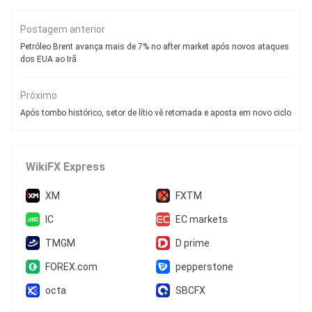
Postagem anterior
Petróleo Brent avança mais de 7% no after market após novos ataques
dos EUA ao Irã
Próximo
Após tombo histórico, setor de lítio vê retomada e aposta em novo ciclo
WikiFX Express
XM
FXTM
IC
EC markets
TMGM
D prime
FOREX.com
pepperstone
octa
SBCFX