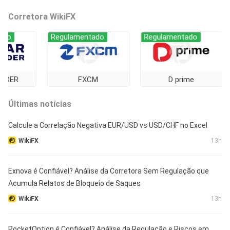
Corretora WikiFX
Regulamentado
Regulamentado
Regu
FXCM
D prime
Últimas notícias
Calcule a Correlação Negativa EUR/USD vs USD/CHF no Excel
WikiFX
13h
Exnova é Confiável? Análise da Corretora Sem Regulação que
Acumula Relatos de Bloqueio de Saques
WikiFX
13h
PocketOption é Confiável? Análise da Regulação e Riscos em