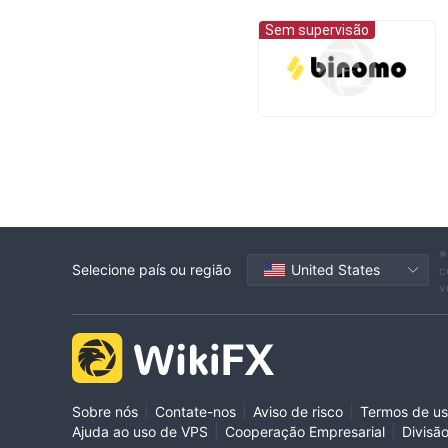
Sem supervisão
※
Selecione país ou região
United States
c
v
|
|
|
Sobre nós
Contate-nos
Aviso de risco
Termos de u
|
|
Ajuda ao uso de VPS
Cooperação Empresarial
Divisã