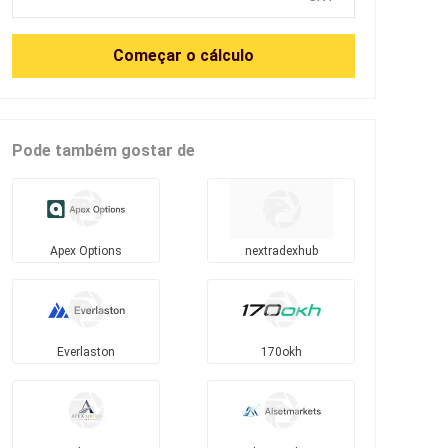
Começar o cálculo
Pode também gostar de
Apex Options
nextradexhub
Everlaston
170okh