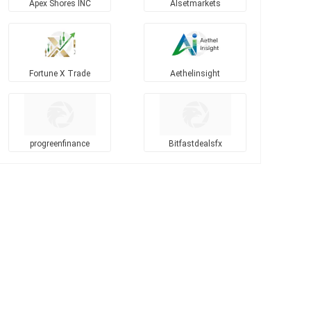
Apex Shores INC
Alsetmarkets
Fortune X Trade
Aethelinsight
progreenfinance
Bitfastdealsfx