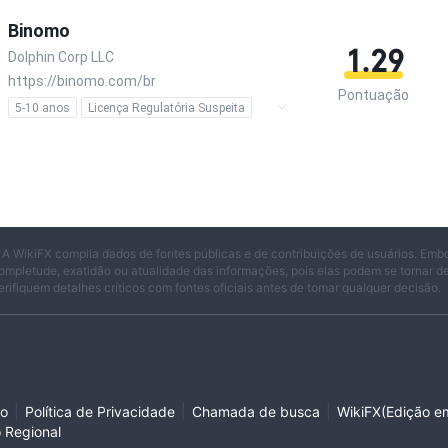
Binomo
1.29
Dolphin Corp LLC
https://binomo.com/br
Pontuação
5-10 anos
Licença Regulatória Suspeita
Negócio global
Risco potencial alto
 A WikiFX compila dados de fontes públicas e de contribuições de usuários. Emb
ompletude, exatidão ou atualidade das informações, pois elas podem se tornar 
erifiquem detalhes críticos com fontes oficiais antes de tomar qualquer decisão.
|
|
|
so
Política de Privacidade
Chamada de busca
WikiFX(Edição em
o Regional