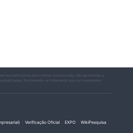
ora nos esforcemos para manter sua precisão, não garantimos a
desatualizadas. Recomenda-se fortemente que os investidores
|
|
|
|
presarial)
Verificação Oficial
EXPO
WikiPesquisa