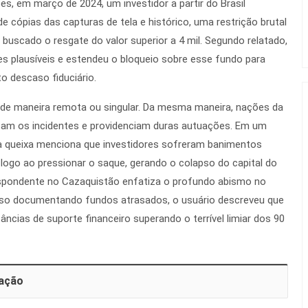
, em março de 2024, um investidor a partir do Brasil
e cópias das capturas de tela e histórico, uma restrição brutal
buscado o resgate do valor superior a 4 mil. Segundo relatado,
s plausíveis e estendeu o bloqueio sobre esse fundo para
o descaso fiduciário.
de maneira remota ou singular. Da mesma maneira, nações da
m os incidentes e providenciam duras autuações. Em um
 a queixa menciona que investidores sofreram banimentos
logo ao pressionar o saque, gerando o colapso do capital do
respondente no Cazaquistão enfatiza o profundo abismo no
so documentando fundos atrasados, o usuário descreveu que
ncias de suporte financeiro superando o terrível limiar dos 90
iação