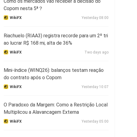
Como os mercados vão receber a decisão do
Copom nesta 5ª？
WikiFX
Yesterday 08:00
Riachuelo (RIAA3) registra recorde para um 2º tri
ao lucrar R$ 168 mi, alta de 36%
WikiFX
Two days ago
Mini-índice (WINQ26): balanços testam reação
do contrato após o Copom
WikiFX
Yesterday 10:07
O Paradoxo da Margem: Como a Restrição Local
Multiplicou a Alavancagem Externa
WikiFX
Yesterday 05:00