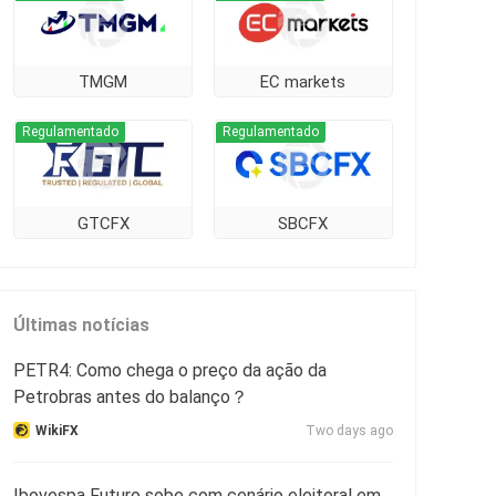
TMGM
EC markets
Regulamentado
Regulamentado
GTCFX
SBCFX
Últimas notícias
PETR4: Como chega o preço da ação da
Petrobras antes do balanço？
WikiFX
Two days ago
Ibovespa Futuro sobe com cenário eleitoral em