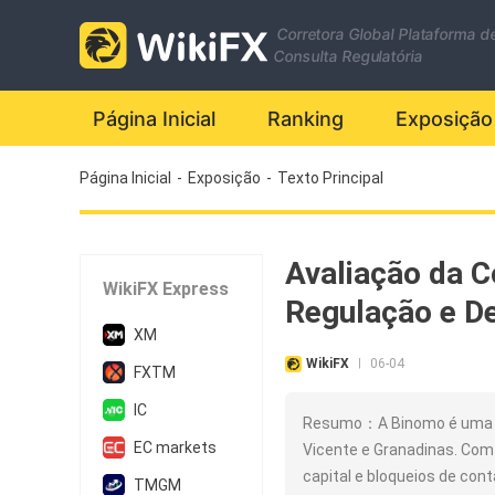
Corretora Global Plataforma d
Consulta Regulatória
Página Inicial
Ranking
Exposição
Página Inicial
-
Exposição
-
Texto Principal
Avaliação da C
WikiFX Express
Regulação e D
XM
WikiFX
06-04
|
FXTM
IC
Resumo：A Binomo é uma co
EC markets
Vicente e Granadinas. Com 
capital e bloqueios de cont
TMGM