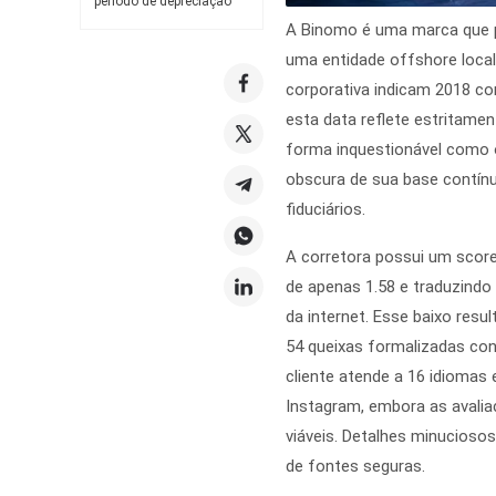
período de depreciação
A Binomo é uma marca que p
uma entidade offshore local
corporativa indicam 2018 co
esta data reflete estritamen
forma inquestionável como o
obscura de sua base contínu
fiduciários.
A corretora possui um score
de apenas 1.58 e traduzindo
da internet. Esse baixo res
54 queixas formalizadas co
cliente atende a 16 idiomas 
Instagram, embora as avali
viáveis. Detalhes minucioso
de fontes seguras.