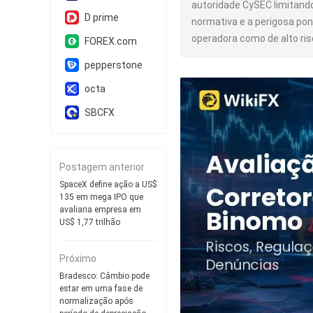
autoridade CySEC limitand
D prime
normativa e a perigosa pon
operadora como de alto ris
FOREX.com
pepperstone
octa
SBCFX
Postagem anterior
SpaceX define ação a US$
135 em mega IPO que
avaliaria empresa em
US$ 1,77 trilhão
Próximo
Bradesco: Câmbio pode
estar em uma fase de
normalização após