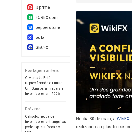
D prime
FOREX.com
pepperstone
octa
SBCFX
Postagem anterior
O Mercado Está
Reprecificando o Futuro:
Um Guia para Traders e
Investidores em 2026
Próximo
Galípolo: hedge de
No dia 30 de maio, a
WikiFX
p
investidores estrangeiros
realizando amplas trocas com
pode explicar força do