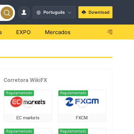
Português
Download
s
EXPO
Mercados
Corretora WikiFX
Regulamentado
Regulamentado
EC markets
FXCM
Regulamentado
Regulamentado