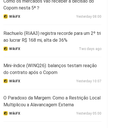
Como os mercados vão receber a decisão do
Copom nesta 5ª？
WikiFX
Yesterday 08:00
Riachuelo (RIAA3) registra recorde para um 2º tri
ao lucrar R$ 168 mi, alta de 36%
WikiFX
Two days ago
Mini-índice (WINQ26): balanços testam reação
do contrato após o Copom
WikiFX
Yesterday 10:07
O Paradoxo da Margem: Como a Restrição Local
Multiplicou a Alavancagem Externa
WikiFX
Yesterday 05:00