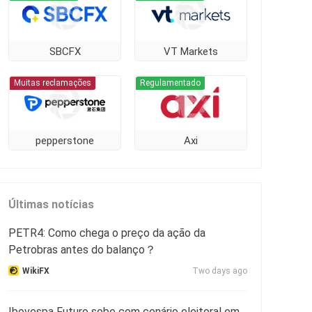
SBCFX
VT Markets
Muitas reclamações
Regulamentado
pepperstone
Axi
Últimas notícias
PETR4: Como chega o preço da ação da
Petrobras antes do balanço？
WikiFX
Two days ago
Ibovespa Futuro sobe com cenário eleitoral em