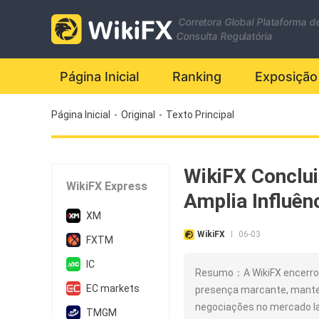
Corretora Global Plataforma d
Consulta Regulatória
Página Inicial
Ranking
Exposição
Página Inicial
-
Original
-
Texto Principal
WikiFX Conclu
WikiFX Express
Amplia Influê
XM
WikiFX
06-03
|
FXTM
IC
Resumo：A WikiFX encerrou
EC markets
presença marcante, manten
negociações no mercado l
TMGM