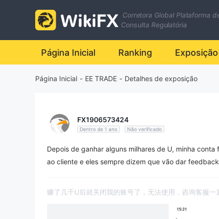
Corretora Global Plataforma d
Consulta Regulatória
Página Inicial
Ranking
Exposição
Página Inicial
-
EE TRADE
-
Detalhes de exposição
FX1906573424
Dentro de 1 ano
Não verificado
Depois de ganhar alguns milhares de U, minha conta f
ao cliente e eles sempre dizem que vão dar feedback.
赚了几千U后就关闭我的账号了，无法使用，咨询客服一