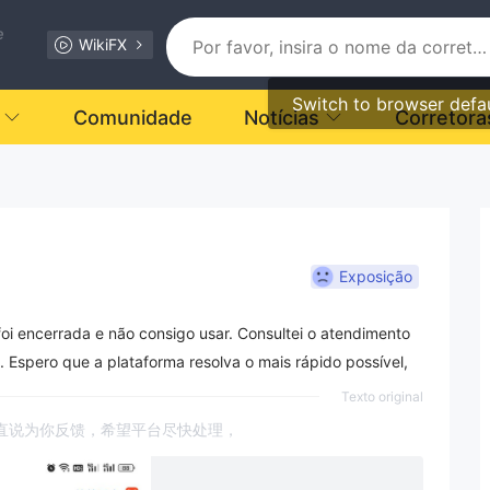
e
WikiFX
Switch to browser defa
Comunidade
Notícias
Corretora
Exposição
oi encerrada e não consigo usar. Consultei o atendimento
 Espero que a plataforma resolva o mais rápido possível,
Texto original
直说为你反馈，希望平台尽快处理，