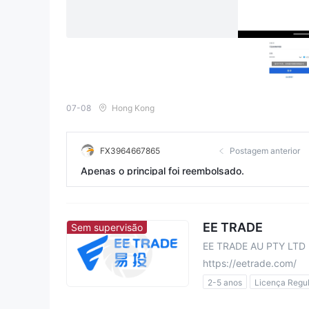
07-08
Hong Kong
FX3964667865
Postagem anterior
Apenas o principal foi reembolsado.
EE TRADE
Sem supervisão
EE TRADE AU PTY LTD
https://eetrade.com/
2-5 anos
Licença Regul
Etiqueta principal MT5