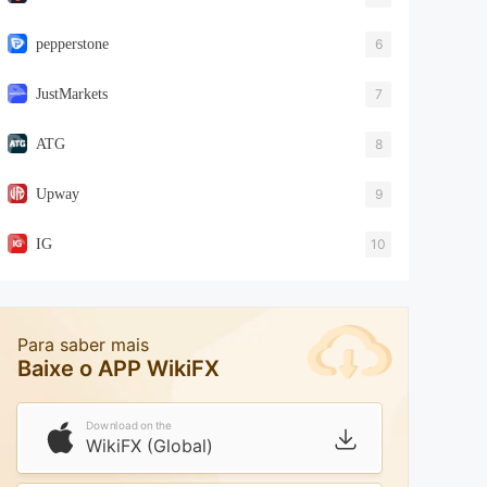
pepperstone
6
JustMarkets
7
ATG
8
Upway
9
IG
10
Para saber mais
Baixe o APP WikiFX
Download on the
WikiFX (Global)