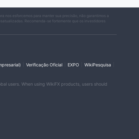
ora nos esforcemos para manter sua precisão, não garantimos a
desatualizadas. Recomenda-se fortemente que os investidores
|
|
|
|
presarial)
Verificação Oficial
EXPO
WikiPesquisa
global users. When using WikiFX products, users should