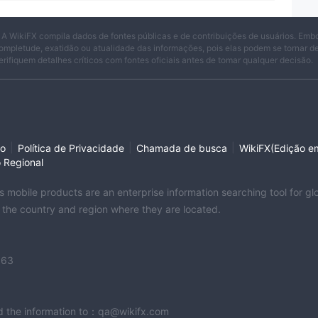
 A WikiFX compila dados de fontes públicas e de contribuições de usuários. Emb
ompletude, exatidão ou atualidade das informações, pois elas podem se tornar 
erifiquem detalhes críticos com fontes oficiais antes de tomar qualquer decisão.
|
|
|
so
Política de Privacidade
Chamada de busca
WikiFX(Edição em
o Regional
its mobile products are an enterprise information searching tool for 
f the country and region where they are located.
363
end the information to：qa@wikifx.com