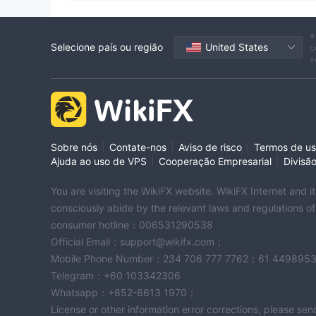
Comerciantes Regionais
Risco potencial alto
※
Selecione país ou região
United States
c
v
|
|
|
Sobre nós
Contate-nos
Aviso de risco
Termos de u
|
|
Ajuda ao uso de VPS
Cooperação Empresarial
Divisã
You are visiting the WikiFX website. WikiFX Internet and 
consciously abide by the relevant laws and regulations o
consumer hotline：006531290538
Official Email：support@wikifx.com；
Mobile Phone Number：234 706 777 7762；61 449895
Telegram：+60 103342306
Whatsapp：+852-6613 1970；
License or other information error corrections, please s