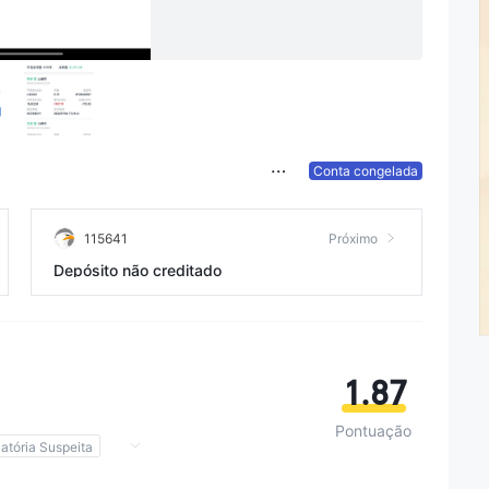
Conta congelada
115641
Próximo
Depósito não creditado
1.87
Pontuação
atória Suspeita
Autopesquisa